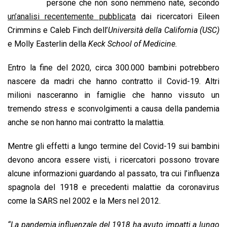
b
s
e
a
l
L
t
persone che non sono nemmeno nate, secondo
o
A
d
d
i
un’analisi recentemente pubblicata
dai ricercatori Eileen
o
p
I
s
n
Crimmins e Caleb Finch dell’
Università della California (USC)
k
p
n
k
e Molly Easterlin della
Keck School of Medicine.
Entro la fine del 2020, circa 300.000 bambini potrebbero
nascere da madri che hanno contratto il Covid-19. Altri
milioni nasceranno in famiglie che hanno vissuto un
tremendo stress e sconvolgimenti a causa della pandemia
anche se non hanno mai contratto la malattia.
Mentre gli effetti a lungo termine del Covid-19 sui bambini
devono ancora essere visti, i ricercatori possono trovare
alcune informazioni guardando al passato, tra cui l’influenza
spagnola del 1918 e precedenti malattie da coronavirus
come la SARS nel 2002 e la Mers nel 2012.
“La pandemia influenzale del 1918 ha avuto impatti a lungo