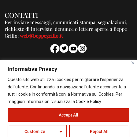
CONTATTI
Per inviare messaggi, comunicati stampa, segnalazioni,
richieste di interviste, denunce o lettere aperte a Beppe
Grillo:
web@beppegrillo.it
PUBBLICITA'
Informativa Privacy
Per la tua pubblicità su questo Blog:
Questo sito web utilizza i cookies per migliorare l'esperienza
pubblicita@beppegrillo.it
dell'utente. Continuando la navigazione l'utente acconsente a
tutti i cookie in conformità con la Normativa sui Cookies. Per
HOMEPAGE
COOKIE POLICY
PRIVACY POLICY
CONTATTI
maggiori informazioni visualizza la
Cookie Policy
Accept All
© Copyright 2026 - Il Blog di Beppe Grillo. All Rights Reserved - Powered by
happygrafic.com
Customize
Reject All