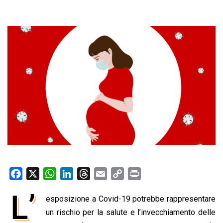
F
X
W
L
T
E
C
P
a
h
i
h
m
o
r
L’
esposizione a Covid-19 potrebbe rappresentare
c
a
n
r
a
p
i
e
un rischio per la salute e l’invecchiamento delle
t
k
e
i
y
n