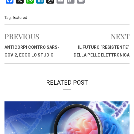
a
h
i
h
m
o
r
c
a
n
r
a
p
i
Tag:
featured
e
t
k
e
i
y
n
b
s
e
a
l
L
t
PREVIOUS
NEXT
o
A
d
d
i
o
p
I
s
n
ANTICORPI CONTRO SARS-
IL FUTURO “RESISTENTE”
k
p
n
k
COV-2, ECCO LO STUDIO
DELLA PELLE ELETTRONICA
RELATED POST