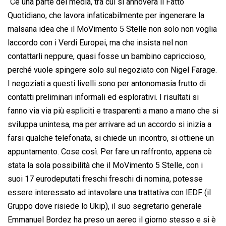
“Cè una parte dei media, tra cui si annovera il Fatto
Quotidiano, che lavora infaticabilmente per ingenerare la
malsana idea che il MoVimento 5 Stelle non solo non voglia
laccordo con i Verdi Europei, ma che insista nel non
contattarli neppure, quasi fosse un bambino capriccioso,
perché vuole spingere solo sul negoziato con Nigel Farage.
I negoziati a questi livelli sono per antonomasia frutto di
contatti preliminari informali ed esplorativi. I risultati si
fanno via via più espliciti e trasparenti a mano a mano che si
sviluppa unintesa, ma per arrivare ad un accordo si inizia a
farsi qualche telefonata, si chiede un incontro, si ottiene un
appuntamento. Cose così. Per fare un raffronto, appena cè
stata la sola possibilità che il MoVimento 5 Stelle, con i
suoi 17 eurodeputati freschi freschi di nomina, potesse
essere interessato ad intavolare una trattativa con lEDF (il
Gruppo dove risiede lo Ukip), il suo segretario generale
Emmanuel Bordez ha preso un aereo il giorno stesso e si è