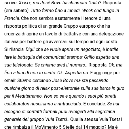
scrive: 
Xxxxx, ma José Bove ha chiamato Grillo?
. Risposta
(era sabato): 
Tutto fermo fino a lunedì. Week end lungo in
Francia
. Che non sembra esattamente il tenore di una
risposta politica di un grande Gruppo europeo che ha
urgenza di aprire un tavolo di trattative con una delegazione
italiana per battere gli avversari sul tempo ad ogni costo.
Si rilancia: 
Digli che se vuole aprire un negoziato, è inutile
fare la battaglia dei comunicati stampa: Grillo aspetta una
sua telefonata. Se chiama avrà il numero.
. Risposta: 
Ok, ma
fino a lunedì non lo sento
. 
Ok. Aspettiamo
. E aggiunge per
email: 
Stiamo cercando Josè Bovè ma sta passando
qualche giorno di relax post-elettorale sulla sua barca in giro
per il Mediterraneo. Non so se e quando i suoi più stretti
collaboratori riusciranno a rintracciarlo
. E conclude: 
Se hai
bisogno di contatti formali puoi rivolgerti alla segretaria
generale del gruppo Vula Tsetsi.
. Quella stessa Vula Tsetsi
che rimbalza il MoVimento 5 Stelle dal 14 maggio? Ma è