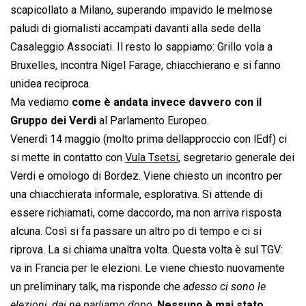
scapicollato a Milano, superando impavido le melmose
paludi di giornalisti accampati davanti alla sede della
Casaleggio Associati. Il resto lo sappiamo: Grillo vola a
Bruxelles, incontra Nigel Farage, chiacchierano e si fanno
unidea reciproca.
Ma vediamo
come è andata invece davvero con il
Gruppo dei Verdi
al Parlamento Europeo.
Venerdì 14 maggio (molto prima dellapproccio con lEdf) ci
si mette in contatto con
Vula Tsetsi
, segretario generale dei
Verdi e omologo di Bordez. Viene chiesto un incontro per
una chiacchierata informale, esplorativa. Si attende di
essere richiamati, come daccordo, ma non arriva risposta
alcuna. Così si fa passare un altro po di tempo e ci si
riprova. La si chiama unaltra volta. Questa volta è sul TGV:
va in Francia per le elezioni. Le viene chiesto nuovamente
un preliminary talk, ma risponde che 
adesso ci sono le
elezioni, dai ne parliamo dopo
.
Nessuno è mai stato