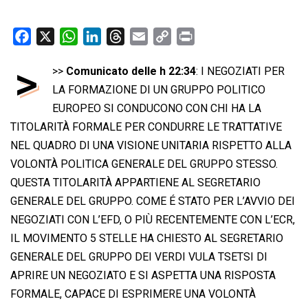
F
X
W
L
T
E
C
P
a
h
i
h
m
o
r
>
>>
Comunicato delle h 22:34
: I NEGOZIATI PER
c
a
n
r
a
p
i
e
LA FORMAZIONE DI UN GRUPPO POLITICO
t
k
e
i
y
n
b
s
e
a
l
L
t
EUROPEO SI CONDUCONO CON CHI HA LA
o
A
d
d
i
TITOLARITÀ FORMALE PER CONDURRE LE TRATTATIVE
o
p
I
s
n
NEL QUADRO DI UNA VISIONE UNITARIA RISPETTO ALLA
k
p
n
k
VOLONTÀ POLITICA GENERALE DEL GRUPPO STESSO.
QUESTA TITOLARITÀ APPARTIENE AL SEGRETARIO
GENERALE DEL GRUPPO. COME É STATO PER L’AVVIO DEI
NEGOZIATI CON L’EFD, O PIÙ RECENTEMENTE CON L’ECR,
IL MOVIMENTO 5 STELLE HA CHIESTO AL SEGRETARIO
GENERALE DEL GRUPPO DEI VERDI VULA TSETSI DI
APRIRE UN NEGOZIATO E SI ASPETTA UNA RISPOSTA
FORMALE, CAPACE DI ESPRIMERE UNA VOLONTÀ