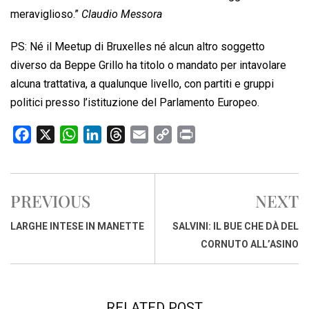
meraviglioso.”
Claudio Messora
PS: Né il Meetup di Bruxelles né alcun altro soggetto
diverso da Beppe Grillo ha titolo o mandato per intavolare
alcuna trattativa, a qualunque livello, con partiti e gruppi
politici presso l’istituzione del Parlamento Europeo.
F
X
W
L
T
E
C
P
a
h
i
h
m
o
r
c
a
n
r
a
p
i
e
t
k
e
i
y
n
PREVIOUS
NEXT
b
s
e
a
l
L
t
o
A
d
d
i
LARGHE INTESE IN MANETTE
SALVINI: IL BUE CHE DÀ DEL
o
p
I
s
n
CORNUTO ALL’ASINO
k
p
n
k
RELATED POST