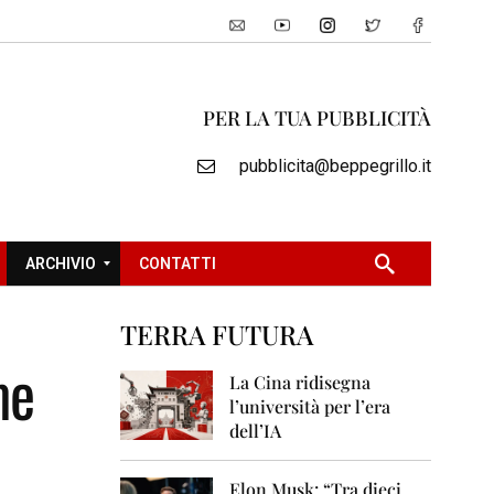
PER LA TUA PUBBLICITÀ
pubblicita@beppegrillo.it
ARCHIVIO
CONTATTI
TERRA FUTURA
2
me
0
La Cina ridisegna
0
l’università per l’era
5
dell’IA
2
0
Elon Musk: “Tra dieci