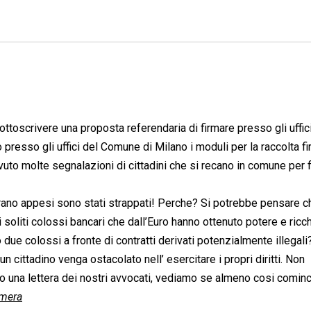
ottoscrivere una proposta referendaria di firmare presso gli uffic
resso gli uffici del Comune di Milano i moduli per la raccolta f
vuto molte segnalazioni di cittadini che si recano in comune per 
erano appesi sono stati strappati! Perche? Si potrebbe pensare ch
oliti colossi bancari che dall’Euro hanno ottenuto potere e ricc
o due colossi a fronte di contratti derivati potenzialmente illegali
un cittadino venga ostacolato nell’ esercitare i propri diritti. Non
o una lettera dei nostri avvocati, vediamo se almeno cosi comin
amera