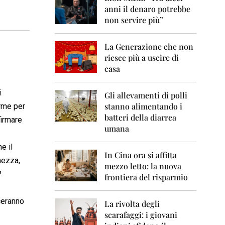
0
anni il denaro potrebbe
6
non servire più”
2
0
La Generazione che non
0
7
riesce più a uscire di
casa
2
0
i
0
Gli allevamenti di polli
8
stanno alimentando i
irme per
batteri della diarrea
firmare
2
umana
0
0
e il
9
In Cina ora si affitta
hezza,
mezzo letto: la nuova
2
?
frontiera del risparmio
0
1
0
ceranno
La rivolta degli
scarafaggi: i giovani
2