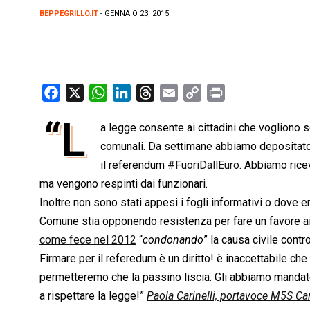
BEPPEGRILLO.IT
- GENNAIO 23, 2015
F
X
W
L
T
E
C
P
a
h
i
h
m
o
r
“L
a legge consente ai cittadini che vogliono s
c
a
n
r
a
p
i
e
comunali. Da settimane abbiamo depositato p
t
k
e
i
y
n
b
s
e
a
l
L
t
il referendum
#FuoriDallEuro
. Abbiamo rice
o
A
d
d
i
ma vengono respinti dai funzionari.
o
p
I
s
n
Inoltre non sono stati appesi i fogli informativi o dove 
k
p
n
k
Comune stia opponendo resistenza per fare un favore ai s
come fece nel 2012
“
condonando
” la causa civile contr
Firmare per il referedum è un diritto! è inaccettabile che 
permetteremo che la passino liscia. Gli abbiamo mandat
a rispettare la legge!”
Paola Carinelli, portavoce M5S C