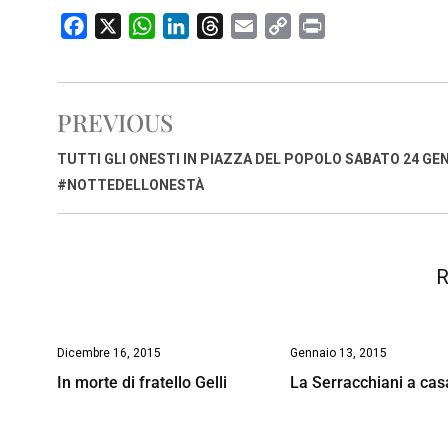
F
X
W
L
T
E
C
P
a
h
i
h
m
o
r
c
a
n
r
a
p
i
e
t
k
e
i
y
n
PREVIOUS
b
s
e
a
l
L
t
o
A
d
d
i
TUTTI GLI ONESTI IN PIAZZA DEL POPOLO SABATO 24 GE
o
p
I
s
n
#NOTTEDELLONESTÀ
k
p
n
k
R
Dicembre 16, 2015
Gennaio 13, 2015
In morte di fratello Gelli
La Serracchiani a cas