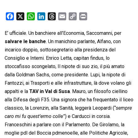
F
X
W
L
T
E
C
P
a
h
i
h
m
o
r
c
a
n
r
a
p
i
E’ ufficiale. Un banchiere all’Economia, Saccomanni, per
e
t
k
e
i
y
n
salvare le banche
. Un manichino parlante, Alfano, con
b
s
e
a
l
L
t
incarico doppio, sottosegretario alla presidenza del
o
A
d
d
i
Consiglio e Interni. Enrico Letta, capitan findus, lo
o
p
I
s
n
stoccafisso scongelato, Il nipote di suo zio, il più amato
k
p
n
k
dalla Goldman Sachs, come presidente. Lupi, la nipote di
Fantozzi, ai Trasporti e alle infrastrutture, là dove volano gli
appalti e la
TAV in Val di Susa
. Mauro, un filosofo ciellino
alla Difesa degli F35. Una signora che ha frequentato il liceo
classico, la Lorenzin, alla Sanità, leggerà Leopardi (“
sempre
caro mi fu quest’ermo coll
e”) e Carducci in corsia.
Franceschini a parlare con il Parlamento. De Girolamo, la
moglie pdl del Boccia pdmenoelle, alle Politiche Agricole,