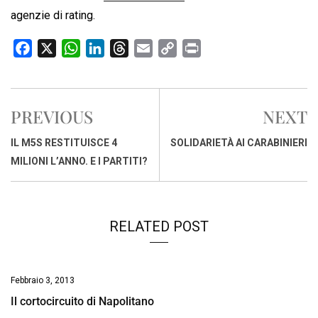
agenzie di rating.
F
X
W
L
T
E
C
P
a
h
i
h
m
o
r
c
a
n
r
a
p
i
e
t
k
e
i
y
n
PREVIOUS
NEXT
b
s
e
a
l
L
t
o
A
d
d
i
IL M5S RESTITUISCE 4
SOLIDARIETÀ AI CARABINIERI
o
p
I
s
n
MILIONI L’ANNO. E I PARTITI?
k
p
n
k
RELATED POST
Febbraio 3, 2013
Il cortocircuito di Napolitano