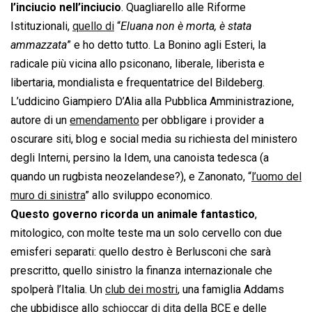
l’inciucio nell’inciucio
. Quagliarello alle Riforme
Istituzionali,
quello di
“
Eluana non è morta, è stata
ammazzata
” e ho detto tutto. La Bonino agli Esteri, la
radicale più vicina allo psiconano, liberale, liberista e
libertaria, mondialista e frequentatrice del Bildeberg.
L’uddicino Giampiero D’Alia alla Pubblica Amministrazione,
autore di un
emendamento
per obbligare i provider a
oscurare siti, blog e social media su richiesta del ministero
degli Interni, persino la Idem, una canoista tedesca (a
quando un rugbista neozelandese?), e Zanonato, “
l’uomo del
muro di sinistra
” allo sviluppo economico.
Questo governo ricorda un animale fantastico
,
mitologico, con molte teste ma un solo cervello con due
emisferi separati: quello destro è Berlusconi che sarà
prescritto, quello sinistro la finanza internazionale che
spolperà l’Italia. Un
club dei mostri
, una famiglia Addams
che ubbidisce allo
schioccar di dita
della BCE e delle