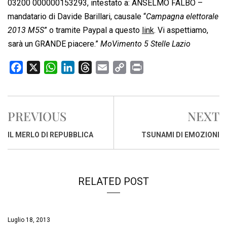
03200 000000153293, intestato a: ANSELMO FALBO –
mandatario di Davide Barillari, causale “
Campagna elettorale
2013 M5S
” o tramite Paypal a questo
link
. Vi aspettiamo,
sarà un GRANDE piacere.”
MoVimento 5 Stelle Lazio
F
X
W
L
T
E
C
P
a
h
i
h
m
o
r
c
a
n
r
a
p
i
e
t
k
e
i
y
n
PREVIOUS
NEXT
b
s
e
a
l
L
t
o
A
d
d
i
IL MERLO DI REPUBBLICA
TSUNAMI DI EMOZIONI
o
p
I
s
n
k
p
n
k
RELATED POST
Luglio 18, 2013