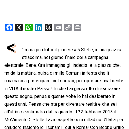
F
X
W
L
T
E
C
P
a
h
i
h
m
o
r
<
c
a
n
r
a
p
i
e
“Immagina tutto il piacere a 5 Stelle, in una piazza
t
k
e
i
y
n
b
s
e
a
l
L
t
stracolma, nel giorno finale della campagna
o
A
d
d
i
elettorale. Bene. Ora immagina gli indecisi e la piazza che,
o
p
I
s
n
fin dalla mattina, pulsa di mille Comuni in festa che li
k
p
n
k
chiamano a partecipare, col sorriso, per riportare finalmente
in VITA il nostro Paese! Tu che hai già scelto di realizzare
questo sogno, pensa a quante volte lo hai desiderato in
questi anni. Pensa che sta per diventare realtà e che sei
all’ultimo centimetro dal traguardo. Il 22 febbraio 2013 il
MoVimento 5 Stelle Lazio aspetta ogni cittadino d’Italia per
chiudere insieme lo Tsunami Tour a Roma! Con Beppe Grillo