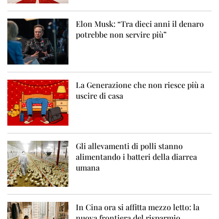
Elon Musk: “Tra dieci anni il denaro
potrebbe non servire più”
La Generazione che non riesce più a
uscire di casa
Gli allevamenti di polli stanno
alimentando i batteri della diarrea
umana
In Cina ora si affitta mezzo letto: la
nuova frontiera del risparmio