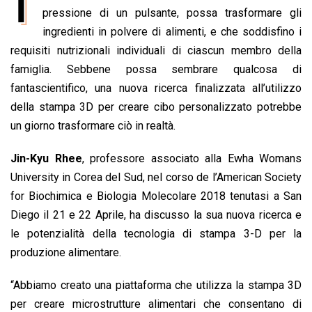
I
e
pressione di un pulsante, possa trasformare gli
t
k
e
i
y
n
b
s
e
a
l
L
t
ingredienti in polvere di alimenti, e che soddisfino i
o
A
d
d
i
requisiti nutrizionali individuali di ciascun membro della
o
p
I
s
n
famiglia. Sebbene possa sembrare qualcosa di
k
p
n
k
fantascientifico, una nuova ricerca finalizzata all’utilizzo
della stampa 3D per creare cibo personalizzato potrebbe
un giorno trasformare ciò in realtà.
Jin-Kyu Rhee
, professore associato alla Ewha Womans
University in Corea del Sud, nel corso de l’American Society
for Biochimica e Biologia Molecolare 2018 tenutasi a San
Diego il 21 e 22 Aprile, ha discusso la sua nuova ricerca e
le potenzialità della tecnologia di stampa 3-D per la
produzione alimentare.
“Abbiamo creato una piattaforma che utilizza la stampa 3D
per creare microstrutture alimentari che consentano di