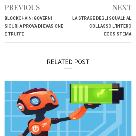
b
s
e
a
l
L
t
PREVIOUS
NEXT
o
A
d
d
i
o
p
I
s
n
BLOCKCHAIN: GOVERNI
LA STRAGE DEGLI SQUALI: AL
k
p
n
k
SICURI A PROVA DI EVASIONE
COLLASSO L’INTERO
E TRUFFE
ECOSISTEMA
RELATED POST