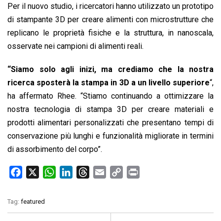
Per il nuovo studio, i ricercatori hanno utilizzato un prototipo
di stampante 3D per creare alimenti con microstrutture che
replicano le proprietà fisiche e la struttura, in nanoscala,
osservate nei campioni di alimenti reali.
“Siamo solo agli inizi, ma crediamo che la nostra
ricerca sposterà la stampa in 3D a un livello superiore
“,
ha affermato Rhee. “Stiamo continuando a ottimizzare la
nostra tecnologia di stampa 3D per creare materiali e
prodotti alimentari personalizzati che presentano tempi di
conservazione più lunghi e funzionalità migliorate in termini
di assorbimento del corpo”.
F
X
W
L
T
E
C
P
a
h
i
h
m
o
r
c
a
n
r
a
p
i
Tag:
featured
e
t
k
e
i
y
n