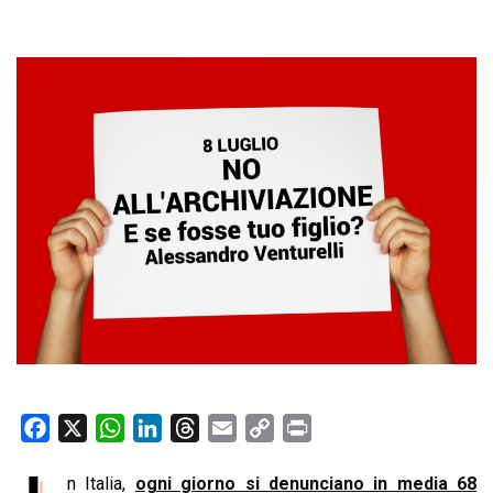
F
X
W
L
T
E
C
P
a
h
i
h
m
o
r
n Italia,
ogni giorno si denunciano in media 68
c
a
n
r
a
p
i