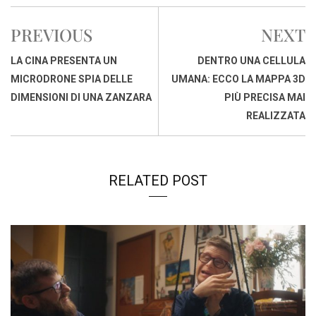
c
a
n
r
a
p
i
e
t
k
e
i
y
n
PREVIOUS
NEXT
b
s
e
a
l
L
t
o
A
d
d
i
LA CINA PRESENTA UN
DENTRO UNA CELLULA
o
p
I
s
n
MICRODRONE SPIA DELLE
UMANA: ECCO LA MAPPA 3D
k
p
n
k
DIMENSIONI DI UNA ZANZARA
PIÙ PRECISA MAI
REALIZZATA
RELATED POST