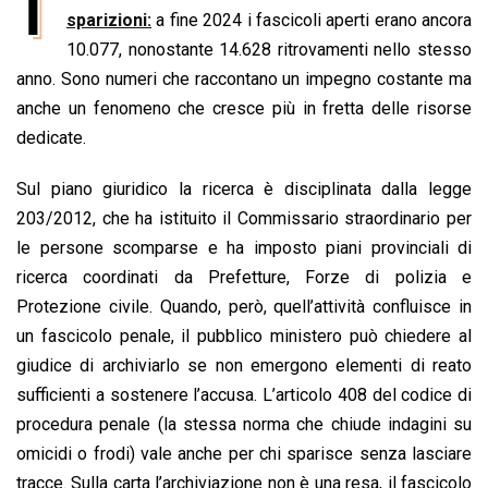
I
e
sparizioni:
t
a fine 2024 i fascicoli aperti erano ancora
k
e
i
y
n
b
s
e
a
l
L
t
10.077, nonostante 14.628 ritrovamenti nello stesso
o
A
d
d
i
anno. Sono numeri che raccontano un impegno costante ma
o
p
I
s
n
anche un fenomeno che cresce più in fretta delle risorse
k
p
n
k
dedicate.
Sul piano giuridico la ricerca è disciplinata dalla legge
203/2012, che ha istituito il Commissario straordinario per
le persone scomparse e ha imposto piani provinciali di
ricerca coordinati da Prefetture, Forze di polizia e
Protezione civile. Quando, però, quell’attività confluisce in
un fascicolo penale, il pubblico ministero può chiedere al
giudice di archiviarlo se non emergono elementi di reato
sufficienti a sostenere l’accusa. L’articolo 408 del codice di
procedura penale (la stessa norma che chiude indagini su
omicidi o frodi) vale anche per chi sparisce senza lasciare
tracce. Sulla carta l’archiviazione non è una resa, il fascicolo