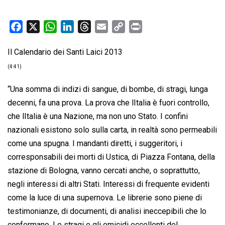
F
X
W
L
T
E
C
P
a
h
i
h
m
o
r
Il Calendario dei Santi Laici 2013
c
a
n
r
a
p
i
e
t
k
e
i
y
n
(4:41)
b
s
e
a
l
L
t
“Una somma di indizi di sangue, di bombe, di stragi, lunga
o
A
d
d
i
decenni, fa una prova. La prova che lItalia è fuori controllo,
o
p
I
s
n
che lItalia è una Nazione, ma non uno Stato. I confini
k
p
n
k
nazionali esistono solo sulla carta, in realtà sono permeabili
come una spugna. I mandanti diretti, i suggeritori, i
corresponsabili dei morti di Ustica, di Piazza Fontana, della
stazione di Bologna, vanno cercati anche, o soprattutto,
negli interessi di altri Stati. Interessi di frequente evidenti
come la luce di una supernova. Le librerie sono piene di
testimonianze, di documenti, di analisi ineccepibili che lo
confermano. Le stragi e gli omicidi eccellenti del