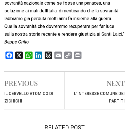
sovranità nazionale come se fosse una panacea, una
soluzione ai mali dellItalia, dimenticando che la sovranità
labbiamo già perduta molti anni fa insieme alla guerra.
Quella sovranità che dovremmo recuperare per far luce
sulla nostra storia recente e rendere giustizia ai
Santi Laici
.”
Beppe Grillo
F
X
W
L
T
E
C
P
a
h
i
h
m
o
r
c
a
n
r
a
p
i
e
t
k
e
i
y
n
PREVIOUS
NEXT
b
s
e
a
l
L
t
o
A
d
d
i
IL CERVELLO ATOMICO DI
L’INTERESSE COMUNE DEI
o
p
I
s
n
ZICHICHI
PARTITI
k
p
n
k
RELATED POST