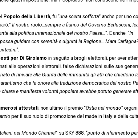
el
Popolo della Libertà
, fu “
una scelta sofferta
” anche per uno c
iarò:”
Il nostro ruolo…sempre a fianco del Governo Berlusconi, le
ante alla politica internazionale del nostro Paese…
“. E anche: “
In
 possa guidare con serenità e dignità la Regione… Mara Carfagna
cittadini
“.
resti per Di Girolamo
in seguito a brogli elettorali, per aver atten
stinati alle operazioni elettorali, false dichiarazioni sulle sue genera
enato di rinviare alla Giunta delle immunità gli atti che chiedono l
garantismo che fa onore alla tradizione democratica del nostro P
 chiara e manifesta volontà popolare avrebbe potuto generare eff
merosi attestati
, non ultimo il premio “
Ostia nel mondo
” organ
arzio
 per il suo ruolo di promozione del made in Italy e della cult
Italiani nel Mondo Channel
” su SKY 888, “
punto di riferimento per