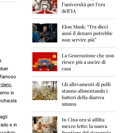
0
l’università per l’era
6
dell’IA
2
0
Elon Musk: “Tra dieci
0
anni il denaro potrebbe
7
non servire più”
2
0
La Generazione che non
0
è
8
riesce più a uscire di
casa
teban
2
al famoso
0
0
Gli allevamenti di polli
rdano
,
9
stanno alimentando i
erno in
batteri della diarrea
2
inchiesta
umana
0
1
0
dagli
In Cina ora si affitta
rado e in
mezzo letto: la nuova
2
frontiera del risparmio
ssibile,