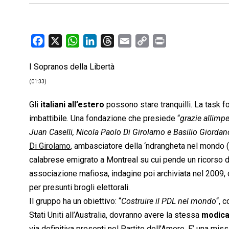
F
X
W
L
T
E
C
P
a
h
i
h
m
o
r
I Sopranos della Libertà
c
a
n
r
a
p
i
e
t
k
e
i
y
n
(01:33)
b
s
e
a
l
L
t
Gli
italiani all’estero
possono stare tranquilli. La task fo
o
A
d
d
i
imbattibile. Una fondazione che presiede “
grazie allim
o
p
I
s
n
Juan Caselli, Nicola Paolo Di Girolamo e Basilio Giordano,
k
p
n
k
Di Girolamo
, ambasciatore della ‘ndrangheta nel mondo ( 
calabrese emigrato a Montreal su cui pende un ricorso de
associazione mafiosa, indagine poi archiviata nel 2009,
per presunti brogli elettorali.
Il gruppo ha un obiettivo: “
Costruire il PDL nel mondo
“, 
Stati Uniti all’Australia, dovranno avere la stessa
modica
via definitiva presenti nel Partito dell’Amore. E’ una mis