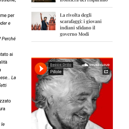
0
1
1
La rivolta degli
ome per
scarafaggi: i giovani
2
ader e
0
indiani sfidano il
1
governo Modi
2
? Perché
2
0
tato ai
1
lità
3
a
2
aese… La
0
etti
1
4
izzato
2
0
ura
1
5
 le
2