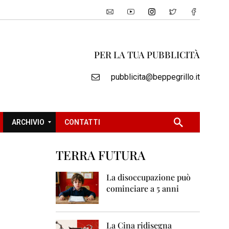
PER LA TUA PUBBLICITÀ
pubblicita@beppegrillo.it
ARCHIVIO
CONTATTI
TERRA FUTURA
2
0
La disoccupazione può
0
cominciare a 5 anni
5
2
0
La Cina ridisegna