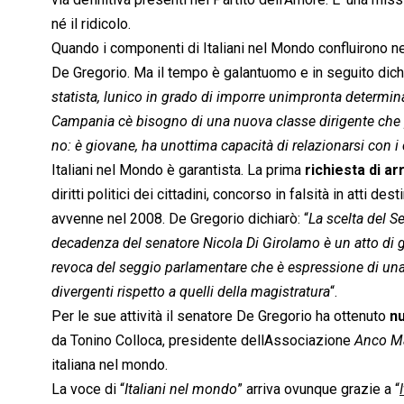
né il ridicolo.
Quando i componenti di Italiani nel Mondo confluirono n
De Gregorio. Ma il tempo è galantuomo e in seguito dich
statista, lunico in grado di imporre unimpronta determin
Campania cè bisogno di una nuova classe dirigente che
no: è giovane, ha unottima capacità di relazionarsi con i 
Italiani nel Mondo è garantista. La prima
richiesta di ar
diritti politici dei cittadini, concorso in falsità in atti de
avvenne nel 2008. De Gregorio dichiarò: “
La scelta del S
decadenza del senatore Nicola Di Girolamo è un atto di 
revoca del seggio parlamentare che è espressione di una
divergenti rispetto a quelli della magistratura
“.
Per le sue attività il senatore De Gregorio ha ottenuto
nu
da Tonino Colloca, presidente dellAssociazione 
Anco M
italiana nel mondo.
La voce di “
Italiani nel mondo
” arriva ovunque grazie a “