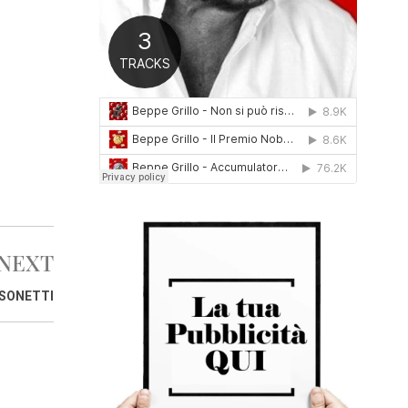
0
1
6
NEXT
SSONETTI