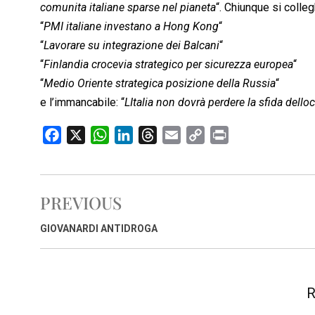
comunita italiane sparse nel pianeta
“. Chiunque si colle
“
PMI italiane investano a Hong Kong
“
“
Lavorare su integrazione dei Balcani
“
“
Finlandia crocevia strategico per sicurezza europea
“
“
Medio Oriente strategica posizione della Russia
“
e l’immancabile: “
LItalia non dovrà perdere la sfida dello
F
X
W
L
T
E
C
P
a
h
i
h
m
o
r
c
a
n
r
a
p
i
e
t
k
e
i
y
n
PREVIOUS
b
s
e
a
l
L
t
o
A
d
d
i
GIOVANARDI ANTIDROGA
o
p
I
s
n
k
p
n
k
R