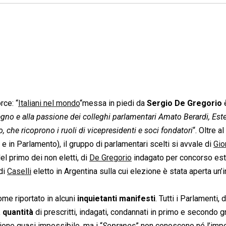
rce: “
Italiani nel mondo
“messa in piedi da
Sergio De Gregorio
pegno e alla passione dei colleghi parlamentari Amato Berardi, Es
 che ricoprono i ruoli di vicepresidenti e soci fondatori
“. Oltre 
e in Parlamento), il gruppo di parlamentari scelti si avvale di
Gio
l primo dei non eletti, di
De Gregorio
indagato per concorso est
 di
Caselli
eletto in Argentina sulla cui elezione è stata aperta un’
come riportato in alcuni
inquietanti manifesti
. Tutti i Parlamenti, 
 quantità
di prescritti, indagati, condannati in primo e secondo g
sione quasi impossibile, ma i “
Sopranos
” non conoscono né l’impo