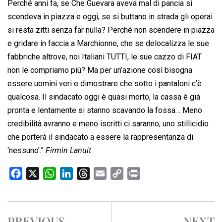
Perché anni fa, se Che Guevara aveva mal di pancia si
scendeva in piazza e oggi, se si buttano in strada gli operai
si resta zitti senza far nulla? Perché non scendere in piazza
e gridare in faccia a Marchionne, che se delocalizza le sue
fabbriche altrove, noi Italiani TUTTI, le sue cazzo di FIAT
non le compriamo più? Ma per un’azione così bisogna
essere uomini veri e dimostrare che sotto i pantaloni c’è
qualcosa. Il sindacato oggi è quasi morto, la cassa è già
pronta e lentamente si stanno scavando la fossa… Meno
credibilità avranno e meno iscritti ci saranno, uno stillicidio
che porterà il sindacato a essere la rappresentanza di
‘nessuno’.”
Firmin Lanuit
F
X
W
L
T
E
C
P
a
h
i
h
m
o
r
c
a
n
r
a
p
i
e
t
k
e
i
y
n
PREVIOUS
NEXT