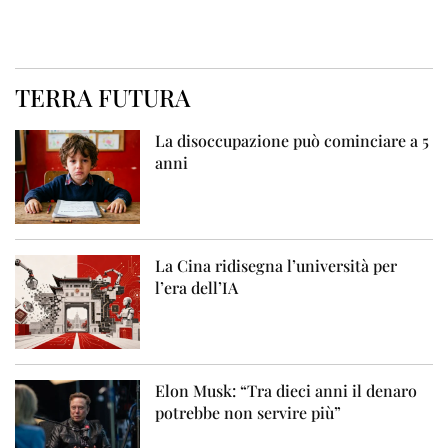
TERRA FUTURA
La disoccupazione può cominciare a 5
anni
La Cina ridisegna l’università per
l’era dell’IA
Elon Musk: “Tra dieci anni il denaro
potrebbe non servire più”