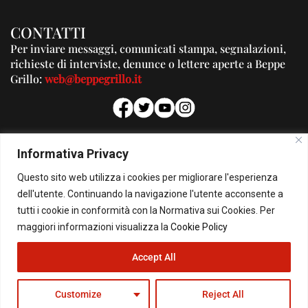
CONTATTI
Per inviare messaggi, comunicati stampa, segnalazioni,
richieste di interviste, denunce o lettere aperte a Beppe
Grillo:
web@beppegrillo.it
PUBBLICITA'
Informativa Privacy
Per la tua pubblicità su questo Blog:
Questo sito web utilizza i cookies per migliorare l'esperienza
pubblicita@beppegrillo.it
dell'utente. Continuando la navigazione l'utente acconsente a
tutti i cookie in conformità con la Normativa sui Cookies. Per
HOMEPAGE
COOKIE POLICY
PRIVACY POLICY
CONTATTI
maggiori informazioni visualizza la
Cookie Policy
Accept All
© Copyright 2026 - Il Blog di Beppe Grillo. All Rights Reserved - Powered by
happygrafic.com
Customize
Reject All