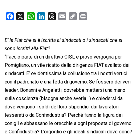
F
X
W
L
T
E
C
P
a
h
i
h
m
o
r
c
a
n
r
a
p
i
E’ la Fiat che si è iscritta ai sindacati o i sindacati che si
e
t
k
e
i
y
n
b
s
e
a
l
L
t
sono iscritti alla Fiat?
o
A
d
d
i
“Faccio parte di un direttivo CISL e provo vergogna per
o
p
I
s
n
Pomigliano, un vile ricatto della dirigenza FIAT avallato dai
k
p
n
k
sindacati. E’ evidentissima la collusione tra i nostri vertici
con il padronato e una fetta di governo. Se fossero dei veri
leader, Bonanni e Angeletti, dovrebbe mettersi una mano
sulla coscienza (bisogna anche averla…) e chiedersi da
dove vengono i soldi del loro stipendio, dai lavoratori
tesserati o da Confindustria? Perché fanno la figura dei
conigli e abbassano le orecchie a ogni proposta di governo
e Confindustria? L’orgoglio e gli ideali sindacali dove sono?