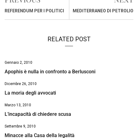
b
s
e
a
l
L
t
o
A
d
d
i
REFERENDUM PER I POLITICI
MEDITERRANEO DI PETROLIO
o
p
I
s
n
k
p
n
k
RELATED POST
Gennaio 2, 2010
Apophis è nulla in confronto a Berlusconi
Dicembre 26, 2010
La moria degli avvocati
Marzo 13, 2010
L’incapacità di chiedere scusa
Settembre 9, 2010
Minacce alla Casa della legalità