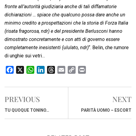
fronte all’autorità giudiziaria anche di tali diffamatorie
dichiarazioni … spiace che qualcuno possa dare anche un
minimo credito a prospettazioni che la storia di Forza Italia
(risata fragorosa, ndr) e del presidente Berlusconi hanno
dimostrato concretamente e con atti di governo essere
completamente inesistenti (ululato, ndr)
“. Belin, che rumore
di unghie sui vetri…
F
X
W
L
T
E
C
P
a
h
i
h
m
o
r
c
a
n
r
a
p
i
e
t
k
e
i
y
n
PREVIOUS
NEXT
b
s
e
a
l
L
t
o
A
d
d
i
TU QUOQUE TONINO…
PARITÀ UOMO – ESCORT
o
p
I
s
n
k
p
n
k