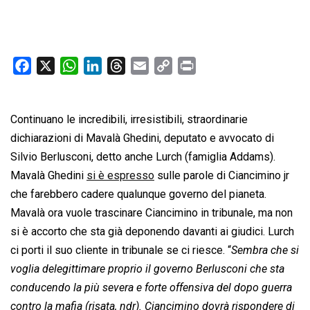
F
X
W
L
T
E
C
P
a
h
i
h
m
o
r
c
a
n
r
a
p
i
Continuano le incredibili, irresistibili, straordinarie
e
t
k
e
i
y
n
b
s
e
a
l
L
t
dichiarazioni di Mavalà Ghedini, deputato e avvocato di
o
A
d
d
i
Silvio Berlusconi, detto anche Lurch (famiglia Addams).
o
p
I
s
n
Mavalà Ghedini
si è espresso
sulle parole di Ciancimino jr
k
p
n
k
che farebbero cadere qualunque governo del pianeta.
Mavalà ora vuole trascinare Ciancimino in tribunale, ma non
si è accorto che sta già deponendo davanti ai giudici. Lurch
ci porti il suo cliente in tribunale se ci riesce. “
Sembra che si
voglia delegittimare proprio il governo Berlusconi che sta
conducendo la più severa e forte offensiva del dopo guerra
contro la mafia (risata, ndr). Ciancimino dovrà rispondere di