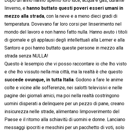
Dopo un anno hanno spento loro luce, acqua e gas, durante
linverno, e
hanno buttato questi poveri esseri umani in
mezzo alla strada
, con la neve e a meno dieci gradi di
temperatura. Dovevano far loro corsi per linserimento nel
mondo del lavoro e non hanno fatto nulla. Hanno avuto i titoli
di giornale e gli applausi degli intellettuali alla Lerner e alla
Santoro e poi hanno buttato queste persone in mezzo alla
strada senza NULLA!
Questo è lesempio che vi posso raccontare io che lho visto
e che lho vissuto nella mia città, ma la realtà è che questo
succede ovunque, in tutta Italia
. Godono a fare le anime
colte e vicine alle sofferenze, nei salotti televisivi e nelle
pagine dei giornali amici, ma poi nella realtà costringono
uomini disperati a delinquere per un pezzo di pane, creano
insicurezza nelle strade, alimentano limpoverimento del
Paese e il ritorno alla schiavitù di uomini e donne. Lanciano
messaggi ipocriti e meschini per un pacchetto di voti, solo