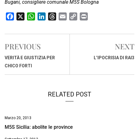
Bugani, consigliere comunale M5S Bologna
F
X
W
L
T
E
C
P
a
h
i
h
m
o
r
c
a
n
r
a
p
i
e
t
k
e
i
y
n
PREVIOUS
NEXT
b
s
e
a
l
L
t
o
A
d
d
i
VERITÀ E GIUSTIZIA PER
L’IPOCRISIA DI RAI3
o
p
I
s
n
CHICO FORTI
k
p
n
k
RELATED POST
Marzo 20, 2013
M5S Sicilia: abolite le province