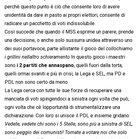
perchè questo punto è ciò che consente loro di avere
unidentità da dare in pasto ai propri elettori, consente di
radicare un pacchetto di voti indissolubile.
Così succede che quando il M5S esprime un parere, prende
una decisione, o anche solo sussurra unidea attraverso uno
dei suoi portavoce, parte allistante il gioco del 
collochiamo
i grillini nellaltro schieramento
 In questo gioco i maestri
sono
i 2 partiti che annaspano
, quelli fuori dalla torta,
quelli ormai svaniti e più in crisi, la Lega e SEL, ma PD e
PDL non sono certo da meno.
La Lega cerca con tutte le sue forze di recuperare una
manciata di voti spingendoci a sinistra ogni volta che può,
ogni volta che cè lopportunità di strumentalizzare una
dichiarazione. Con loro si unisce il PDL e insieme gridano:
Vedete, vedete chi sono i 5 Stelle, sono più a sinistra di SEL,
sono peggio dei comunisti! Tornate a votare noi che solo