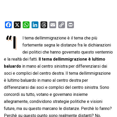
F
X
W
L
T
E
C
P
a
h
i
h
m
o
r
“I
l tema dellimmigrazione è il tema che più
c
a
n
r
a
p
i
e
fortemente segna le distanze fra le dichiarazioni
t
k
e
i
y
n
b
s
e
a
l
L
t
dei politici che hanno governato questo ventennio
o
A
d
d
i
e la realtà dei fatti.
Il tema dellimmigrazione è lultimo
o
p
I
s
n
baluardo
in mano al centro sinistra per differenziarsi dai
k
p
n
k
soci e complici del centro destra. Il tema dellimmigrazione
è lultimo baluardo in mano al centro destra per
differenziarsi dai soci e complici del centro sinistra. Sono
concordi su tutto, votano e governano insieme
allegramente, condividono strategie politiche e visioni
future, ma su questo marcano le distanze. Perchè lo fanno?
Perchè su questo punto sono realmente distanti? No,