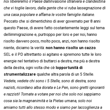
noi libereremo il Paese dallinvasione straniera e clandestina
che vi toglie lavoro, dalla gente che vi ruba lassegnazione di
una casa popolare e affama le vostre famiglie italiane
.
Peccato che si dimentichino di aver governato per 8 anni
questo Paese, di avere fatto costantemente leggi sul tema
dellimmigrazione e, purtroppo per loro e per noi, hanno
risolto davvero poco, molto poco, anzi, non hanno risolto
niente, diciamo la verità:
non hanno risolto un cazzo
.
SEL e il PD altrettanto si agitano e spremono tutte le loro
energie nel tentativo di buttarci a destra, ma più a destra
della destra, ogni volta che cè
lopportunità di
strumentalizzare
qualche altra parola di un 5 Stelle.
Vedete, vedete chi sono i 5 Stelle, sono di destra, sono
nazisti, ricordano alba dorata e Le Pen, sono gretti ignoranti
e razzisti! Tornate a votare per noi che solo noi sappiamo
cosa sia la magnanimità e la Pietas umana, solo noi
amiamo tutti allo stesso modo e siamo per laccoglienza a