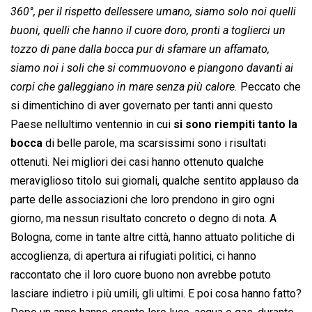
360°, per il rispetto dellessere umano, siamo solo noi quelli
buoni, quelli che hanno il cuore doro, pronti a toglierci un
tozzo di pane dalla bocca pur di sfamare un affamato,
siamo noi i soli che si commuovono e piangono davanti ai
corpi che galleggiano in mare senza più calore.
 Peccato che
si dimentichino di aver governato per tanti anni questo
Paese nellultimo ventennio in cui
si sono riempiti tanto la
bocca
di belle parole, ma scarsissimi sono i risultati
ottenuti. Nei migliori dei casi hanno ottenuto qualche
meraviglioso titolo sui giornali, qualche sentito applauso da
parte delle associazioni che loro prendono in giro ogni
giorno, ma nessun risultato concreto o degno di nota. A
Bologna, come in tante altre città, hanno attuato politiche di
accoglienza, di apertura ai rifugiati politici, ci hanno
raccontato che il loro cuore buono non avrebbe potuto
lasciare indietro i più umili, gli ultimi. E poi cosa hanno fatto?