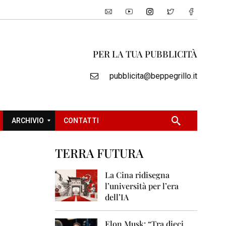
PER LA TUA PUBBLICITÀ
pubblicita@beppegrillo.it
ARCHIVIO
CONTATTI
TERRA FUTURA
2
0
La Cina ridisegna
0
l’università per l’era
5
dell’IA
2
0
Elon Musk: “Tra dieci