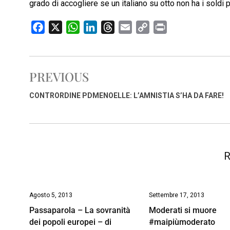
grado di accogliere se un italiano su otto non ha i soldi
F
X
W
L
T
E
C
P
a
h
i
h
m
o
r
c
a
n
r
a
p
i
e
t
k
e
i
y
n
PREVIOUS
b
s
e
a
l
L
t
o
A
d
d
i
CONTRORDINE PDMENOELLE: L’AMNISTIA S’HA DA FARE!
o
p
I
s
n
k
p
n
k
R
Agosto 5, 2013
Settembre 17, 2013
Passaparola – La sovranità
Moderati si muore
dei popoli europei – di
#maipiùmoderato