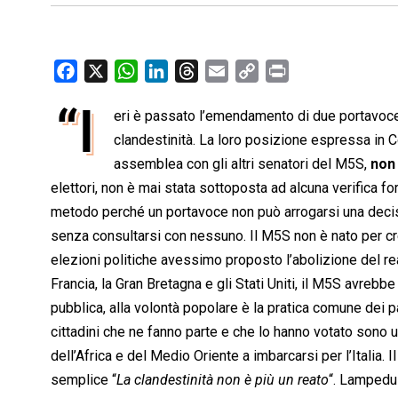
F
X
W
L
T
E
C
P
a
h
i
h
m
o
r
“I
eri è passato l’emendamento di due portavoce 
c
a
n
r
a
p
i
e
clandestinità. La loro posizione espressa in 
t
k
e
i
y
n
b
s
e
a
l
L
t
assemblea con gli altri senatori del M5S,
non
o
A
d
d
i
elettori, non è mai stata sottoposta ad alcuna verifica f
o
p
I
s
n
metodo perché un portavoce non può arrogarsi una decisi
k
p
n
k
senza consultarsi con nessuno. Il M5S non è nato per cr
elezioni politiche avessimo proposto l’abolizione del re
Francia, la Gran Bretagna e gli Stati Uniti, il M5S avrebbe
pubblica, alla volontà popolare è la pratica comune dei pa
cittadini che ne fanno parte e che lo hanno votato sono 
dell’Africa e del Medio Oriente a imbarcarsi per l’Italia
semplice “
La clandestinità non è più un reato
“. Lampedus