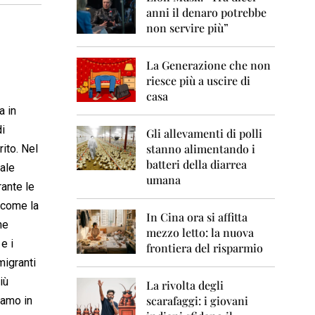
0
anni il denaro potrebbe
6
non servire più”
2
0
La Generazione che non
0
7
riesce più a uscire di
casa
2
a in
0
i
0
Gli allevamenti di polli
8
stanno alimentando i
ito. Nel
batteri della diarrea
ale
2
umana
0
ante le
0
 come la
9
In Cina ora si affitta
ne
mezzo letto: la nuova
2
 e i
frontiera del risparmio
0
migranti
1
0
iù
La rivolta degli
scarafaggi: i giovani
iamo in
2