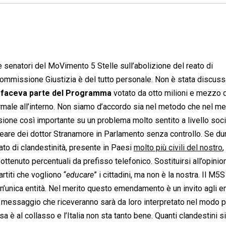
senatori del MoVimento 5 Stelle sull’abolizione del reato di
Commissione Giustizia è del tutto personale. Non è stata discuss
 faceva parte del Programma
votato da otto milioni e mezzo d
ormale all’interno. Non siamo d’accordo sia nel metodo che nel mer
one così importante su un problema molto sentito a livello soci
eare dei dottor Stranamore in Parlamento senza controllo. Se dur
ato di clandestinità, presente in Paesi
molto più civili del nostro
,
 ottenuto percentuali da prefisso telefonico. Sostituirsi all’opinio
rtiti che vogliono “
educare
” i cittadini, ma non è la nostra. Il M5S
un’unica entità. Nel merito questo emendamento è un invito agli e
. Il messaggio che riceveranno sarà da loro interpretato nel modo p
a è al collasso e l’Italia non sta tanto bene. Quanti clandestini s