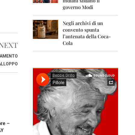
indiani sfidano il
0
1
governo Modi
1
Negli archivi di un
2
0
convento spunta
1
l’antenata della Coca-
2
Cola
NEXT
2
RLAMENTO
0
1
ALLOPPO
3
2
0
1
4
2
0
1
re –
5
AY
2