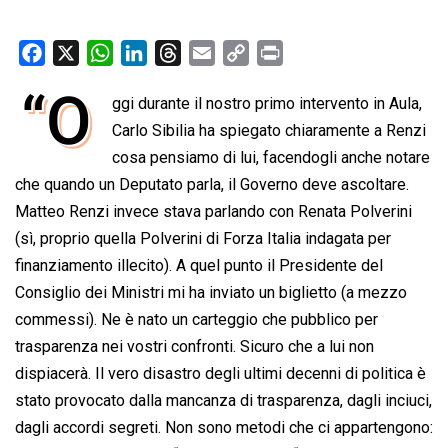
F
X
W
L
T
E
C
P
a
h
i
h
m
o
r
“O
ggi durante il nostro primo intervento in Aula,
c
a
n
r
a
p
i
e
Carlo Sibilia ha spiegato chiaramente a Renzi
t
k
e
i
y
n
b
s
e
a
l
L
t
cosa pensiamo di lui, facendogli anche notare
o
A
d
d
i
che quando un Deputato parla, il Governo deve ascoltare.
o
p
I
s
n
Matteo Renzi invece stava parlando con Renata Polverini
k
p
n
k
(sì, proprio quella Polverini di Forza Italia indagata per
finanziamento illecito). A quel punto il Presidente del
Consiglio dei Ministri mi ha inviato un biglietto (a mezzo
commessi). Ne è nato un carteggio che pubblico per
trasparenza nei vostri confronti. Sicuro che a lui non
dispiacerà. Il vero disastro degli ultimi decenni di politica è
stato provocato dalla mancanza di trasparenza, dagli inciuci,
dagli accordi segreti. Non sono metodi che ci appartengono: