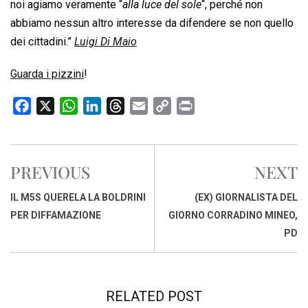
noi agiamo veramente “
alla luce del sole
“, perché non
abbiamo nessun altro interesse da difendere se non quello
dei cittadini.”
Luigi Di Maio
Guarda i pizzini
!
F
X
W
L
T
E
C
P
a
h
i
h
m
o
r
c
a
n
r
a
p
i
e
t
k
e
i
y
n
PREVIOUS
NEXT
b
s
e
a
l
L
t
o
A
d
d
i
IL M5S QUERELA LA BOLDRINI
(EX) GIORNALISTA DEL
o
p
I
s
n
PER DIFFAMAZIONE
GIORNO CORRADINO MINEO,
k
p
n
k
PD
RELATED POST