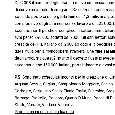
Dal 2008 il numero degli stranieri senza un’occupazion
di nuovo un popolo di emigranti. Se nella UE i primi a espa
secondo posto ci sono
gli italian
i con
1,2 milioni
di pers
complessivo degli stranieri senza lavoro è di 235.000. 
scommessa. Il perché è semplice. Il
settore immobiliar
avrà perso 290.000 addetti dal 2008. Gli altri settori so
crescita del
PIL italiano
dal 2000 ad oggi è la peggiore d
quasi nulla per la manodopera straniera.
Che fine fara
degli amici, ma questi? Intanto il decreto flussi prevede 
necessario che 150.000 italiani, possibilmente giovani e 
P.S.
Sono stati schedulati incontri per la creazione di
Lis
Arquata Scrivia
,
Cagliari
,
Campolongo Maggiore
,
Canino
,
Codroipo
,
Corigliano Scalo
,
Finale Emilia
,
Fuscaldo
,
Grez
Bornago
,
Pioltello
,
Policoro
,
Quarto D’Altino
,
Rocca di P
Statte
,
Varedo
,
Viadana
,
Vigonovo
Proponi un incontro nella tua città
.