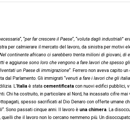
necessaria
“, “
per far crescere il Paese
“, “
voluta dagli industriali
” er
tra per calmierare il mercato del lavoro, da sinistra per motivi ele
Nel continente africano ci sarebbero trenta milioni di giovani, di e
tti
 e aggiunse 
sono loro che vengono a fare lavori che spesso gli 
diventati un Paese di immigrazione
“. Ferrero non aveva capito un
a dal Parlamento. Gli immigrati “
venuti a fare i lavori che gli ital
ilizia. L’
Italia
è stata
cementificata
con nuovi edifici pubblici, vi
. Chi ha costruito, in particolare al Nord, ha incassato cifre mai v
 sottopagati, spesso sacrificati al Dio Denaro con offerte umane c
li
“. Sono passati cinque anni. Il lavoro è
una chimera
. La disocc
“, quelli che il lavoro non lo cercano nemmeno più. Un disoccupat