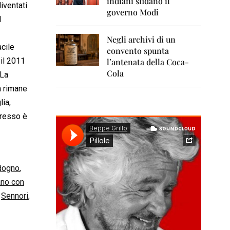
indiani sfidano il
0
diventati
1
governo Modi
1
l
Negli archivi di un
2
acile
0
convento spunta
1
 il 2011
l’antenata della Coca-
2
Cola
 La
2
n rimane
0
lia,
1
3
gresso è
2
0
1
4
dogno
,
no con
2
0
,
Sennori
,
1
5
2