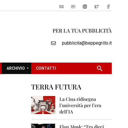
PER LA TUA PUBBLICITÀ
pubblicita@beppegrillo.it
ARCHIVIO
CONTATTI
TERRA FUTURA
2
0
La Cina ridisegna
0
l’università per l’era
5
dell’IA
2
0
Elon Musk: “Tra dieci