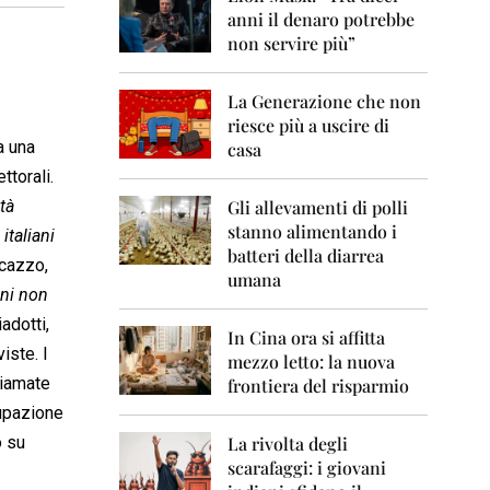
0
anni il denaro potrebbe
6
non servire più”
2
0
La Generazione che non
0
7
riesce più a uscire di
a una
casa
2
ttorali.
0
0
tà
Gli allevamenti di polli
8
stanno alimentando i
italiani
batteri della diarrea
 cazzo,
2
umana
0
iani non
0
adotti,
9
In Cina ora si affitta
iste. I
mezzo letto: la nuova
2
hiamate
frontiera del risparmio
0
1
upazione
0
o su
La rivolta degli
scarafaggi: i giovani
2