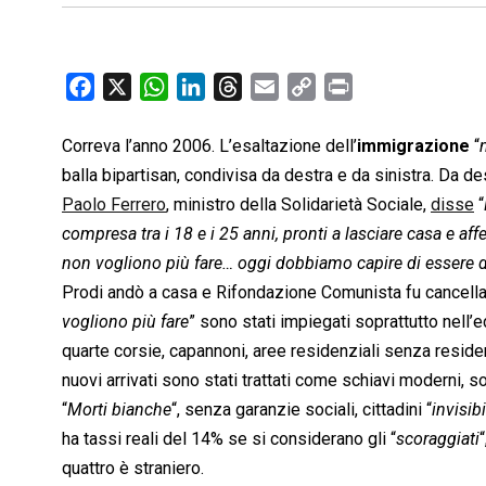
F
X
W
L
T
E
C
P
a
h
i
h
m
o
r
c
a
n
r
a
p
i
Correva l’anno 2006. L’esaltazione dell’
immigrazione
“
e
t
k
e
i
y
n
balla bipartisan, condivisa da destra e da sinistra. Da des
b
s
e
a
l
L
t
Paolo Ferrero
, ministro della Solidarietà Sociale,
disse
“
o
A
d
d
i
compresa tra i 18 e i 25 anni, pronti a lasciare casa e affe
o
p
I
s
n
non vogliono più fare… oggi dobbiamo capire di essere 
k
p
n
k
Prodi andò a casa e Rifondazione Comunista fu cancellat
vogliono più fare
” sono stati impiegati soprattutto nell’ed
quarte corsie, capannoni, aree residenziali senza residenti
nuovi arrivati sono stati trattati come schiavi moderni,
“
Morti bianche
“, senza garanzie sociali, cittadini “
invisibi
ha tassi reali del 14% se si considerano gli “
scoraggiati
quattro è straniero.