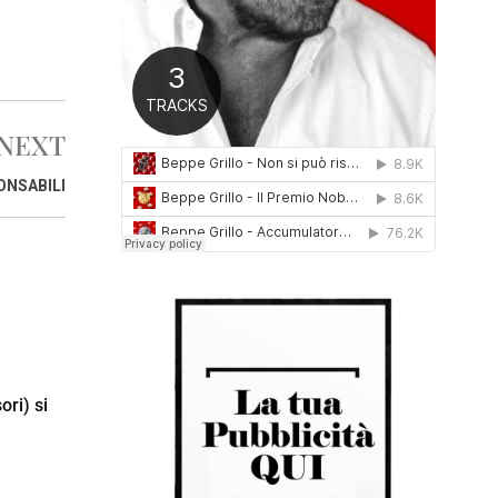
0
1
6
NEXT
ONSABILI
ori) si