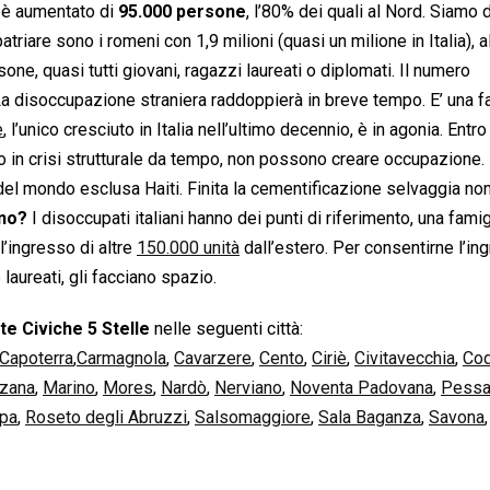
e è aumentato di
95.000 persone
, l’80% dei quali al Nord. Siamo 
triare sono i romeni con 1,9 milioni (quasi un milione in Italia), a
one, quasi tutti giovani, ragazzi laureati o diplomati. Il numero
La disoccupazione straniera raddoppierà in breve tempo. E’ una f
e
, l’unico cresciuto in Italia nell’ultimo decennio, è in agonia. Entro
no in crisi strutturale da tempo, non possono creare occupazione.
el mondo esclusa Haiti. Finita la cementificazione selvaggia no
nno?
I disoccupati italiani hanno dei punti di riferimento, una famig
l’ingresso di altre
150.000 unità
dall’estero. Per consentirne l’in
laureati, gli facciano spazio.
te Civiche 5 Stelle
nelle seguenti città:
Capoterra
,
Carmagnola
,
Cavarzere
,
Cento
,
Ciriè
,
Civitavecchia
,
Co
zana
,
Marino
,
Mores
,
Nardò
,
Nerviano
,
Noventa Padovana
,
Pessa
apa
,
Roseto degli Abruzzi
,
Salsomaggiore
,
Sala Baganza
,
Savona