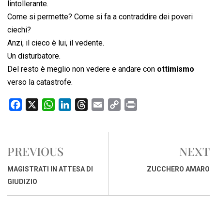
lintollerante.
Come si permette? Come si fa a contraddire dei poveri
ciechi?
Anzi, il cieco è lui, il vedente.
Un disturbatore.
Del resto è meglio non vedere e andare con
ottimismo
verso la catastrofe.
F
X
W
L
T
E
C
P
a
h
i
h
m
o
r
c
a
n
r
a
p
i
e
t
k
e
i
y
n
PREVIOUS
NEXT
b
s
e
a
l
L
t
o
A
d
d
i
MAGISTRATI IN ATTESA DI
ZUCCHERO AMARO
o
p
I
s
n
GIUDIZIO
k
p
n
k