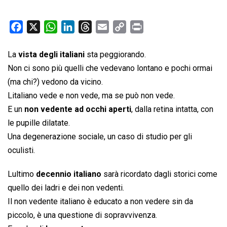
F
X
W
L
T
E
C
P
a
h
i
h
m
o
r
c
a
n
r
a
p
i
La
vista degli italiani
sta peggiorando.
e
t
k
e
i
y
n
Non ci sono più quelli che vedevano lontano e pochi ormai
b
s
e
a
l
L
t
(ma chi?) vedono da vicino.
o
A
d
d
i
Litaliano vede e non vede, ma se può non vede.
o
p
I
s
n
E un
non vedente ad occhi aperti
, dalla retina intatta, con
k
p
n
k
le pupille dilatate.
Una degenerazione sociale, un caso di studio per gli
oculisti.
Lultimo
decennio italiano
sarà ricordato dagli storici come
quello dei ladri e dei non vedenti.
Il non vedente italiano è educato a non vedere sin da
piccolo, è una questione di sopravvivenza.