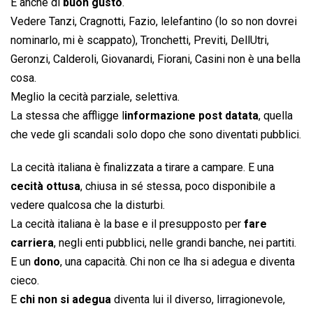
E anche di
buon gusto
.
Vedere Tanzi, Cragnotti, Fazio, lelefantino (lo so non dovrei
nominarlo, mi è scappato), Tronchetti, Previti, DellUtri,
Geronzi, Calderoli, Giovanardi, Fiorani, Casini non è una bella
cosa.
Meglio la cecità parziale, selettiva.
La stessa che affligge l
informazione post datata
, quella
che vede gli scandali solo dopo che sono diventati pubblici.
La cecità italiana è finalizzata a tirare a campare. E una
cecità ottusa
, chiusa in sé stessa, poco disponibile a
vedere qualcosa che la disturbi.
La cecità italiana è la base e il presupposto per
fare
carriera
, negli enti pubblici, nelle grandi banche, nei partiti.
E un
dono
, una capacità. Chi non ce lha si adegua e diventa
cieco.
E
chi non si adegua
diventa lui il diverso, lirragionevole,