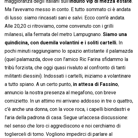
maggioranza degli italiani sull’
indulto vip di mezza estate
.
Ma l’avevamo messo in conto. E tutto sommato ci è andata
di lusso: siamo rincasati sani e salvi. Ecco com’è andata.
Alle 20,20 ci ritroviamo, come convenuto con i grilli
milanesi, alla fermata del metro Lampugnano.
Siamo una
quindicina, con duemila volantini e i soliti cartelli.
In
pochi minuti raggiungiamo lo spazio antistante il palamazda
(quel palamazda, dove con l’amico Ric Farina sfidammo la
tribù forzista, che oggi quasi rivaluto al confronto di tanti
militanti diessini). Indossati i cartelli, iniziamo a volantinare
a tutto spiano. A un certo punto,
in attesa di Fassino
,
annuncio la nostra presenza al megafono, con breve
comizietto. In un attimo mi arrivano addosso in tre o quattro,
c’è anche una donna, con la voce roca, i capelli biondastri e
l’aria della padrona di casa. Segue un’accesa discussione:
nel senso che loro ci aggrediscono e noi cerchiamo di
toglierceli di torno. Vogliono impedirci di parlare al