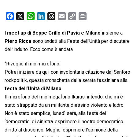
F
X
W
L
T
E
C
P
a
h
i
h
m
o
r
c
a
n
r
a
p
i
I meet up di Beppe Grillo di Pavia e Milano
insieme a
e
t
k
e
i
y
n
Piero Ricca
sono andati alla Festa dell’Unità per discutere
b
s
e
a
l
L
t
dell’indulto. Ecco come è andata.
o
A
d
d
i
“Rivoglio il mio microfono.
o
p
I
s
n
k
p
n
k
Potrei iniziare da qui, con involontaria citazione dal Santoro
rockpolitik, questa cronachetta dalla serata fassiniana alla
festa dell’Unità di Milano
.
Il microfono del mio megafono Ikarus, intendo, che mi è
stato strappato da un militante diessino violento e ladro.
Non è stato semplice, lunedì sera, alla festa dei
‘democratici di sinistra’ esprimere il nostro democratico
diritto al dissenso. Meglio: esprimere l’opinione della