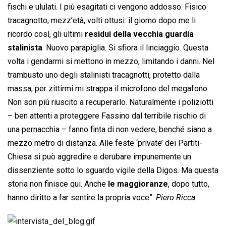
fischi e ululati. I più esagitati ci vengono addosso. Fisico
tracagnotto, mezz’età, volti ottusi: il giorno dopo me li
ricordo così, gli ultimi
residui della vecchia guardia
stalinista
. Nuovo parapiglia. Si sfiora il linciaggio. Questa
volta i gendarmi si mettono in mezzo, limitando i danni. Nel
trambusto uno degli stalinisti tracagnotti, protetto dalla
massa, per zittirmi mi strappa il microfono del megafono.
Non son più riuscito a recuperarlo. Naturalmente i poliziotti
– ben attenti a proteggere Fassino dal terribile rischio di
una pernacchia – fanno finta di non vedere, benché siano a
mezzo metro di distanza. Alle feste ‘private’ dei Partiti-
Chiesa si può aggredire e derubare impunemente un
dissenziente sotto lo sguardo vigile della Digos. Ma questa
storia non finisce qui. Anche
le maggioranze
, dopo tutto,
hanno diritto a far sentire la propria voce”.
Piero Ricca
.