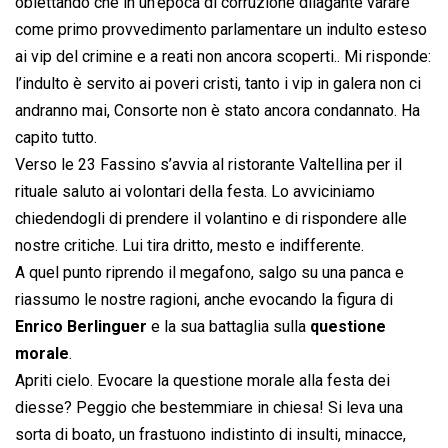
obiettando che in un’epoca di corruzione dilagante varare
come primo provvedimento parlamentare un indulto esteso
ai vip del crimine e a reati non ancora scoperti.. Mi risponde:
l’indulto è servito ai poveri cristi, tanto i vip in galera non ci
andranno mai, Consorte non è stato ancora condannato. Ha
capito tutto.
Verso le 23 Fassino s’avvia al ristorante Valtellina per il
rituale saluto ai volontari della festa. Lo avviciniamo
chiedendogli di prendere il volantino e di rispondere alle
nostre critiche. Lui tira dritto, mesto e indifferente.
A quel punto riprendo il megafono, salgo su una panca e
riassumo le nostre ragioni, anche evocando la figura di
Enrico Berlinguer
e la sua battaglia sulla
questione
morale
.
Apriti cielo. Evocare la questione morale alla festa dei
diesse? Peggio che bestemmiare in chiesa! Si leva una
sorta di boato, un frastuono indistinto di insulti, minacce,