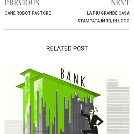
PREVIOUS
NEXT
o
A
d
d
i
o
p
I
s
n
CANE ROBOT PASTORE
LA PIÙ GRANDE CASA
k
p
n
k
STAMPATA IN 3D, IN LOCO
RELATED POST