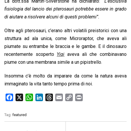
La dott.ssa Martin-Silverstone ha dichiarato:
“L’esclusiva
fisiologia del lancio dei pterosauri potrebbe essere in grado
di aiutare a risolvere alcuni di questi problemi”.
Oltre agli pterosauri, c’erano altri volatili preistorici con una
struttura ad ala unica, come Microraptor, che aveva ali
piumate su entrambe le braccia e le gambe. E il dinosauro
recentemente scoperto
Yiqi
aveva ali che combinavano
piume con una membrana simile a un pipistrello.
Insomma c’è molto da imparare da come la natura aveva
immaginato la vita tanto tempo prima di noi.
F
X
W
L
T
E
C
P
a
h
i
h
m
o
r
c
a
n
r
a
p
i
Tag:
featured
e
t
k
e
i
y
n
b
s
e
a
l
L
t