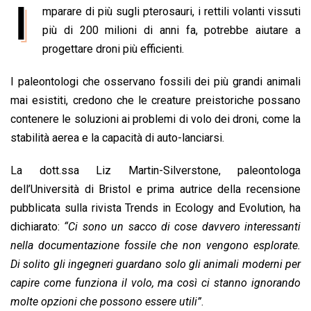
I
mparare di più sugli pterosauri, i rettili volanti vissuti
c
a
n
r
a
p
i
e
più di 200 milioni di anni fa, potrebbe aiutare a
t
k
e
i
y
n
b
s
e
a
l
L
t
progettare droni più efficienti.
o
A
d
d
i
I paleontologi che osservano fossili dei più grandi animali
o
p
I
s
n
mai esistiti, credono che le creature preistoriche possano
k
p
n
k
contenere le soluzioni ai problemi di volo dei droni, come la
stabilità aerea e la capacità di auto-lanciarsi.
La dott.ssa Liz Martin-Silverstone, paleontologa
dell’Università di Bristol e prima autrice della recensione
pubblicata sulla rivista Trends in Ecology and Evolution, ha
dichiarato:
“Ci sono un sacco di cose davvero interessanti
nella documentazione fossile che non vengono esplorate.
Di solito gli ingegneri guardano solo gli animali moderni per
capire come funziona il volo, ma così ci stanno ignorando
molte opzioni che possono essere utili”
.