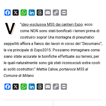
F
X
W
L
T
E
C
P
a
h
i
h
m
o
r
V
“
ideo-esclusiva M5S dai cantieri Expo
: ecco
c
a
n
r
a
p
i
e
come NON sono stati bonificati i terreni prima di
t
k
e
i
y
n
b
s
e
a
l
L
t
costruirci sopra! Una montagna di pneumatici
o
A
d
d
i
seppelliti affiora a fianco dei lavori in corso del “
Decumano
“,
o
p
I
s
n
la via principale di Expo2015. Possiamo immaginare come
k
p
n
k
siano state accurate le bonifiche effettuate sui terreni, per
le quali naturalmente sono già stati riconosciuti extra-costi
ai soliti costruttori.”
Mattia Calise, portavoce M5S al
Comune di Milano
F
X
W
L
T
E
C
P
a
h
i
h
m
o
r
c
a
n
r
a
p
i
e
t
k
e
i
y
n