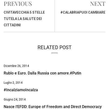
PREVIOUS
NEXT
b
s
e
a
l
L
t
o
A
d
d
i
CIVITAVECCHIA 5 STELLE
#CALABRIAPUOI CAMBIARE
o
p
I
s
n
TUTELA LA SALUTE DEI
k
p
n
k
CITTADINI
RELATED POST
Dicembre 26, 2014
Rublo e Euro. Dalla Russia con amore.#Putin
Luglio 2, 2014
#IncalziamoIncalza
Giugno 24, 2014
Nasce l’EFDD: Europe of Freedom and Direct Democracy