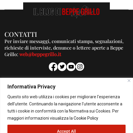
CONTATTI
Per inviare messaggi, comunicati stampa, segnalazioni,
richieste di interviste, denunce o lettere aperte a Beppe
Grillo:
web@beppegrillo.it
PUBBLICITA'
Informativa Privacy
Per la tua pubblicità su questo Blog:
Questo sito web utilizza i cookies per migliorare l'esperienza
pubblicita@beppegrillo.it
dell'utente. Continuando la navigazione l'utente acconsente a
tutti i cookie in conformità con la Normativa sui Cookies. Per
HOMEPAGE
COOKIE POLICY
PRIVACY POLICY
CONTATTI
maggiori informazioni visualizza la
Cookie Policy
Accept All
© Copyright 2026 - Il Blog di Beppe Grillo. All Rights Reserved - Powered by