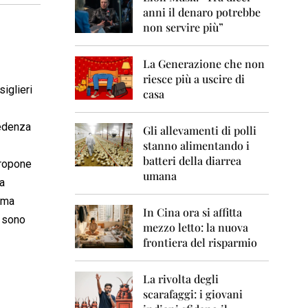
0
anni il denaro potrebbe
6
non servire più”
2
0
La Generazione che non
0
7
riesce più a uscire di
iglieri
casa
2
0
cedenza
0
Gli allevamenti di polli
8
stanno alimentando i
batteri della diarrea
propone
2
umana
0
va
0
mma
9
In Cina ora si affitta
i sono
mezzo letto: la nuova
2
frontiera del risparmio
0
1
0
La rivolta degli
scarafaggi: i giovani
2