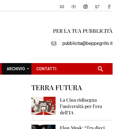
PER LA TUA PUBBLICITÀ
pubblicita@beppegrillo.it
ARCHIVIO
CONTATTI
TERRA FUTURA
2
0
La Cina ridisegna
0
l’università per l’era
5
dell’IA
2
0
Elon Musk: “Tra dieci