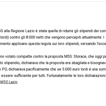
alla Regione Lazio è stata quella di ridurre gli stipendi dei cons
lordi) contro gli 8.000 netti che vengono percepiti attualmente. I
amento applicano questa regola sui loro stipendi, versando l’ec
anno votato compatte contro la proposta M5S. Storace, che oggi 
lo stipendio, dichiarava che la proposta era sbagliata e bisogna
o PD, dichiarava pacificamente che se 5.000 euro lordi è una so
 essere sufficiente per tutti. Fortunatamente le loro dichiarazion
”
M5S Lazio