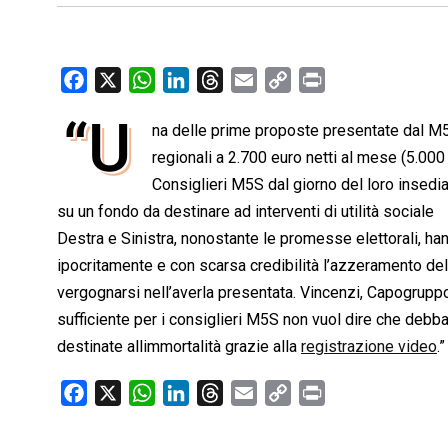
F
X
W
L
T
E
C
P
a
h
i
h
m
o
r
“U
na delle prime proposte presentate dal M5S 
c
a
n
r
a
p
i
e
regionali a 2.700 euro netti al mese (5.000 
t
k
e
i
y
n
b
s
e
a
l
L
t
Consiglieri M5S dal giorno del loro insedi
o
A
d
d
i
su un fondo da destinare ad interventi di utilità sociale
o
p
I
s
n
Destra e Sinistra, nonostante le promesse elettorali, h
k
p
n
k
ipocritamente e con scarsa credibilità l’azzeramento del
vergognarsi nell’averla presentata. Vincenzi, Capogrupp
sufficiente per i consiglieri M5S non vuol dire che debba
destinate allimmortalità grazie alla
registrazione video
.
F
X
W
L
T
E
C
P
a
h
i
h
m
o
r
c
a
n
r
a
p
i