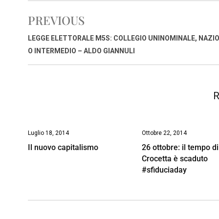
e
t
k
e
i
y
n
PREVIOUS
b
s
e
a
l
L
t
o
A
d
d
i
LEGGE ELETTORALE M5S: COLLEGIO UNINOMINALE, NAZI
o
p
I
s
n
O INTERMEDIO – ALDO GIANNULI
k
p
n
k
R
Luglio 18, 2014
Ottobre 22, 2014
Il nuovo capitalismo
26 ottobre: il tempo di
Crocetta è scaduto
#sfiduciaday