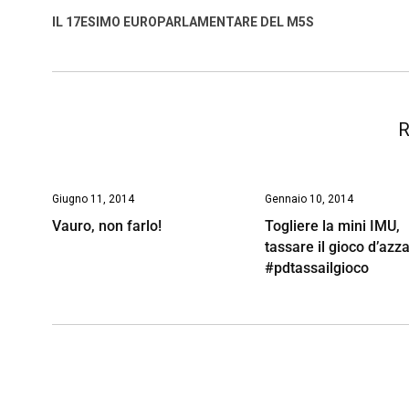
o
A
d
d
i
IL 17ESIMO EUROPARLAMENTARE DEL M5S
o
p
I
s
n
k
p
n
k
R
Giugno 11, 2014
Gennaio 10, 2014
Vauro, non farlo!
Togliere la mini IMU,
tassare il gioco d’azz
#pdtassailgioco