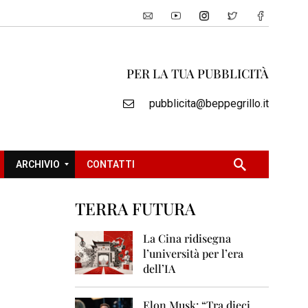
PER LA TUA PUBBLICITÀ
pubblicita@beppegrillo.it
ARCHIVIO
CONTATTI
TERRA FUTURA
2
0
La Cina ridisegna
0
l’università per l’era
5
dell’IA
2
0
Elon Musk: “Tra dieci