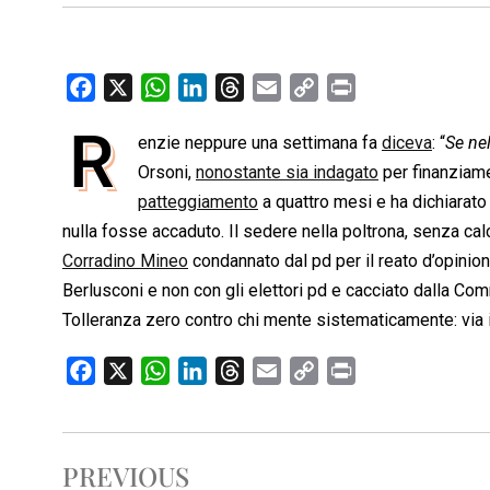
F
X
W
L
T
E
C
P
a
h
i
h
m
o
r
R
enzie neppure una settimana fa
diceva
: “
Se nel
c
a
n
r
a
p
i
e
Orsoni,
t
nonostante sia indagato
k
e
i
y
n
per finanziame
b
s
e
a
l
L
t
patteggiamento
a quattro mesi e ha dichiarato
o
A
d
d
i
nulla fosse accaduto. Il sedere nella poltrona, senza cal
o
p
I
s
n
Corradino Mineo
condannato dal pd per il reato d’opinio
k
p
n
k
Berlusconi e non con gli elettori pd e cacciato dalla Com
Tolleranza zero contro chi mente sistematicamente: via i
F
X
W
L
T
E
C
P
a
h
i
h
m
o
r
c
a
n
r
a
p
i
e
t
k
e
i
y
n
PREVIOUS
b
s
e
a
l
L
t