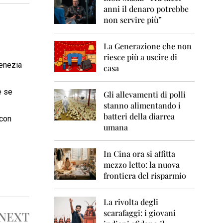
0
anni il denaro potrebbe
6
non servire più”
2
0
La Generazione che non
0
7
riesce più a uscire di
Venezia
casa
2
0
e se
0
Gli allevamenti di polli
8
stanno alimentando i
batteri della diarrea
 con
2
umana
0
0
9
In Cina ora si affitta
mezzo letto: la nuova
2
frontiera del risparmio
0
1
0
La rivolta degli
scarafaggi: i giovani
NEXT
2