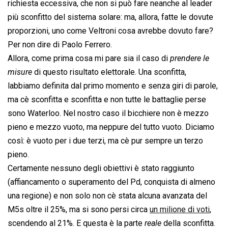
richiesta eccessiva, che non si può fare neanche al leader
più sconfitto del sistema solare: ma, allora, fatte le dovute
proporzioni, uno come Veltroni cosa avrebbe dovuto fare?
Per non dire di Paolo Ferrero.
Allora, come prima cosa mi pare sia il caso di 
prendere le
misure
 di questo risultato elettorale. Una sconfitta,
labbiamo definita dal primo momento e senza giri di parole,
ma cè sconfitta e sconfitta e non tutte le battaglie perse
sono Waterloo. Nel nostro caso il bicchiere non è mezzo
pieno e mezzo vuoto, ma neppure del tutto vuoto. Diciamo
così: è vuoto per i due terzi, ma cè pur sempre un terzo
pieno.
Certamente nessuno degli obiettivi è stato raggiunto
(affiancamento o superamento del Pd, conquista di almeno
una regione) e non solo non cè stata alcuna avanzata del
M5s oltre il 25%, ma si sono persi circa
un milione di voti
,
scendendo al 21%. E questa è la parte 
reale
 della sconfitta.