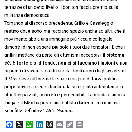
terrazze di un certo livello il bon ton faccia premio sulla
militanza democratica.
Tornando al discorso precedente: Grillo e Casaleggio
restino dove sono, ma facciano spazio anche ad altri, che il
movimento abbia una immagine più ricca e collegiale,
dimostri di non essere più solo i suoi due fondatori. E che i
grillini mettano da parte gli ottimismi eccessivi:
il sistema
cè, è forte e si difende, non ci si facciano illusioni
e non
si pensi di vivere solo di rendita degli errori degli avversari.
Il M5s deve rafforzare la sua immagine di forza politica
propositiva capace di tradurre la sua spinta antisistema in
obiettivi parziali, concreti e perseguibili. La strada è ancora
lunga e il M5s ha preso una battuta darresto, ma non una
sconfitta definitiva.”
Aldo Giannuli
F
X
W
L
T
E
C
P
a
h
i
h
m
o
r