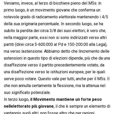
Veniamo, invece, al terzo di bicchiere pieno del M5s: in
primo luogo, è un movimento giovane che conferma un
notevole grado di radicamento elettorale mantenendo i 4/5
della sua originaria percentuale. In secondo luogo, se ha
subito la perdita dei circa 3/8 dei suoi elettori, è vero che,
nella maggior parte, essi non si sono indirizzati verso altri
partiti (direi circa 5-600.000 al Pd e 150-200.00 alla Lega),
ma verso lastensione. Abbiamo detto che lincremento delle
astensioni in questo tipo di elezioni dipende, più che da una
disaffezione verso il partito precedentemente votato, da
una disaffezione verso le istituzioni europee, per le quali
serve poco votare. Questo vale per tutti, anche per il M5s. Il
che non annulla certamente la flessione, ma la attenua nel
suo significato potenziale.
In terzo luogo,
il Movimento mantiene un forte peso
nellelettorato più giovane
, il che è sempre un elemento di
vantaggio sugli altri, non fosse altro che per ragioni