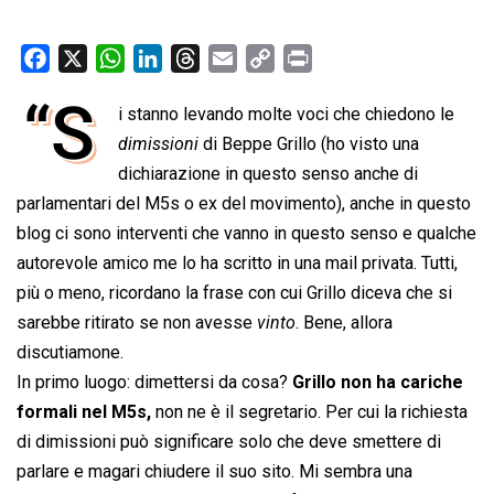
F
X
W
L
T
E
C
P
a
h
i
h
m
o
r
“S
i stanno levando molte voci che chiedono le
c
a
n
r
a
p
i
e
dimissioni
t
k
 di Beppe Grillo (ho visto una
e
i
y
n
b
s
e
a
l
L
t
dichiarazione in questo senso anche di
o
A
d
d
i
parlamentari del M5s o ex del movimento), anche in questo
o
p
I
s
n
blog ci sono interventi che vanno in questo senso e qualche
k
p
n
k
autorevole amico me lo ha scritto in una mail privata. Tutti,
più o meno, ricordano la frase con cui Grillo diceva che si
sarebbe ritirato se non avesse 
vinto
. Bene, allora
discutiamone.
In primo luogo: dimettersi da cosa?
Grillo non ha cariche
formali nel M5s,
non ne è il segretario. Per cui la richiesta
di dimissioni può significare solo che deve smettere di
parlare e magari chiudere il suo sito. Mi sembra una