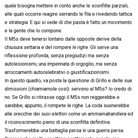
quale bisogna mettere in conto anche le sconfitte parziali,
alle quali occorre reagire serrando le fila e rivedendo tattica
e strategia. E qui si vede di che pasta è fatto un movimento
e la gente che lo compone.
Il M5s deve tenersi lontano dalle opposte derive della
chiusura settaria e del 
rompere le righe
. Gli serve una
riflessione profonda, senza pregiudizi ma senza
autolesionismi, una impennata di orgoglio, ma senza
arroccamenti autocelebrativi o giustificazionismi.
In questo quadro, va posta la questione di Grillo e delle sue
dimissioni
 (chiamiamole così): servono al M5s? Io credo di
no. Se Grillo si ritirasse oggi il M5s non reggerebbe e
sarebbe, appunto, il rompete le righe. La coda suonerebbe
alle orecchie dei suoi elettori come un 
ammainabandiera
 ed
il riconoscimento pieno di una sconfitta definitiva.
Trasformerebbe una battaglia persa in una guerra persa.