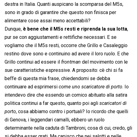
destra in Italia. Quanti auspicano la scomparsa del M5s,
sono in grado di garantire che questo non finisca per
alimentare cose assai meno accettabili?
Dunque,
è bene che il M5s resti e riprenda la sua lotta
,
pur se con aggiustamenti e rettifiche necessari. E se
vogliamo che il M5s resti, occorre che Grillo e Casaleggio
restino dove sono e continuino ad avere il loro ruolo. E che
Grillo continui ad essere il 
frontman
 del movimento con le
sue caratteristiche espressive. A proposito: cè chi si fa
beffe di questa mia frase, chiedendomi se debba
continuare ad esprimersi 
come uno scaricatore di porto
. Io
intendevo dire che essendo un comico abituato alla satira
politica continui a far questo, quanto poi agli 
scaricatori di
porto
, cosa abbiamo contro i portuali? Io ricordo che quelli
di Genova, i leggendari camalli, ebbero un ruolo
determinante nella caduta di Tambroni, cosa di cui, credo, gli
si debba esser grati. Ma capisco che nei salotti e nelle