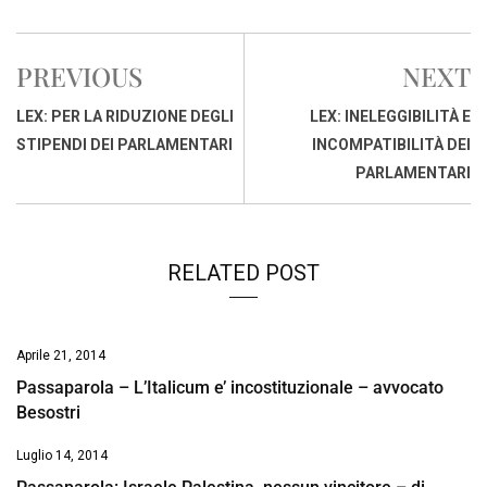
c
a
n
r
a
p
i
e
t
k
e
i
y
n
PREVIOUS
NEXT
b
s
e
a
l
L
t
o
A
d
d
i
LEX: PER LA RIDUZIONE DEGLI
LEX: INELEGGIBILITÀ E
o
p
I
s
n
STIPENDI DEI PARLAMENTARI
INCOMPATIBILITÀ DEI
k
p
n
k
PARLAMENTARI
RELATED POST
Aprile 21, 2014
Passaparola – L’Italicum e’ incostituzionale – avvocato
Besostri
Luglio 14, 2014