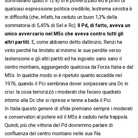
sommavano quasi il 12%) si è polverizzato ed è privo di
qualsiasi espressione politica credibile, lestrema sinistra è
in difficoltà (che, infatti, ha ceduto un buon 1,3% della
sommatoria di 5,45% di Sel e Rc).
Il Pd, di fatto, aveva un
unico avversario nel M5s che aveva contro tutti gli
altri partiti.
E, come abbiamo detto dallinizio, Renzi ha
vinto perché ha limitato al minimo le sue perdite verso
lastensione e gli altri partiti ed ha ingoiato sano sano il
centro montiano, aggiungendo qualcosa da Forza Italia e dal
M5s. In qualche modo si è ripetuto quanto accadde nel
1976, quando il Pci sembrava dover sorpassare una Dc in
crisi: la cosa terrorizzò i moderati che fecero quadrato
intorno alla Dc che si riprese e tenne a bada il Pci.
In Italia questo genere di sfide premiano sempre i moderati
e conservatori al potere ed il M5s è caduto nella trappola.
Quindi, più che vittoria del Pd dovremmo parlare di
confluenza del centro montiano nelle sue fila.