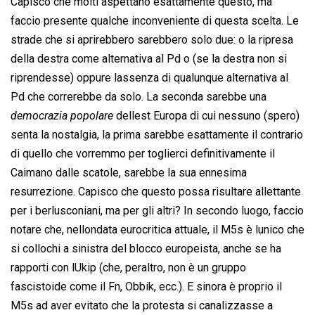
Capisco che molti aspettano esattamente questo, ma
faccio presente qualche inconveniente di questa scelta. Le
strade che si aprirebbero sarebbero solo due: o la ripresa
della destra come alternativa al Pd o (se la destra non si
riprendesse) oppure lassenza di qualunque alternativa al
Pd che correrebbe da solo. La seconda sarebbe una
democrazia popolare
 dellest Europa di cui nessuno (spero)
senta la nostalgia, la prima sarebbe esattamente il contrario
di quello che vorremmo per toglierci definitivamente il
Caimano dalle scatole, sarebbe la sua ennesima
resurrezione. Capisco che questo possa risultare allettante
per i berlusconiani, ma per gli altri? In secondo luogo, faccio
notare che, nellondata eurocritica attuale, il M5s è lunico che
si collochi a sinistra del blocco europeista, anche se ha
rapporti con lUkip (che, peraltro, non è un gruppo
fascistoide come il Fn, Obbik, ecc.). E sinora è proprio il
M5s ad aver evitato che la protesta si canalizzasse a