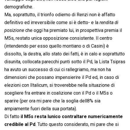
demografiche.
Ma, soprattutto, il trionfo odierno di Renzi non è affatto
definitivo ed irreversibile come si è detto- e la 
rendita di
posizione
 che oggi ha premiato lui, in prospettiva premia il
M5s, restato unica opposizione consistente. Il centro
(intendendo per esso quello montiano o di Casini) è
dissolto, la destra, allo stato dei fatti, è in calo e soprattutto
disunita, collocata parecchi punti sotto il Pd, la Lista Tsipras
ha avuto un successo di cui ci rallegriamo, ma non ha
dimensioni che possano impensierire il Pd ed, in caso di
elezioni con lItalicum, si troverebbe nella situazione di
scegliere fra entrare in coalizione con il Pd o il M5s o
sparire (per ora mi pare che la soglia dell8% sia
ampiamente fuori della sua portata).
Di fatto
il M5s resta lunico contraltare numericamente
credibile al Pd
. Tutto questo considerato, mi pare che si