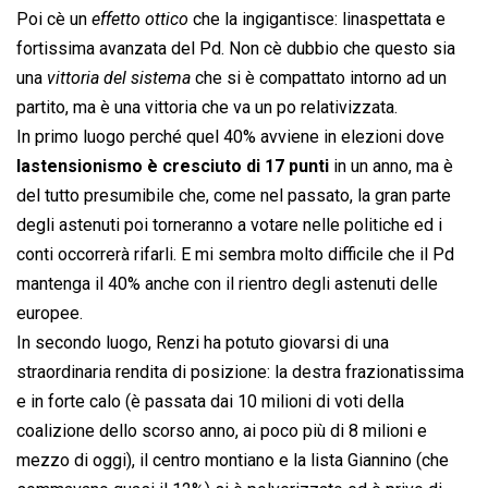
Poi cè un 
effetto ottico
 che la ingigantisce: linaspettata e
fortissima avanzata del Pd. Non cè dubbio che questo sia
una 
vittoria del sistema
 che si è compattato intorno ad un
partito, ma è una vittoria che va un po relativizzata.
In primo luogo perché quel 40% avviene in elezioni dove
lastensionismo è cresciuto di 17 punti
in un anno, ma è
del tutto presumibile che, come nel passato, la gran parte
degli astenuti poi torneranno a votare nelle politiche ed i
conti occorrerà rifarli. E mi sembra molto difficile che il Pd
mantenga il 40% anche con il rientro degli astenuti delle
europee.
In secondo luogo, Renzi ha potuto giovarsi di una
straordinaria rendita di posizione: la destra frazionatissima
e in forte calo (è passata dai 10 milioni di voti della
coalizione dello scorso anno, ai poco più di 8 milioni e
mezzo di oggi), il centro montiano e la lista Giannino (che