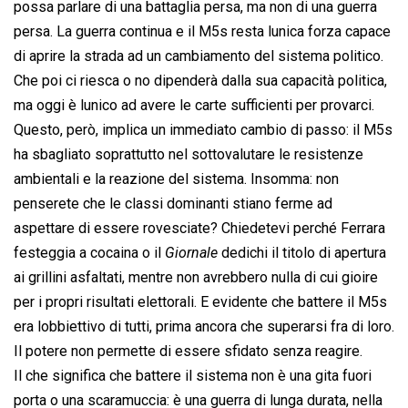
possa parlare di una battaglia persa, ma non di una guerra
persa. La guerra continua e il M5s resta lunica forza capace
di aprire la strada ad un cambiamento del sistema politico.
Che poi ci riesca o no dipenderà dalla sua capacità politica,
ma oggi è lunico ad avere le carte sufficienti per provarci.
Questo, però, implica un immediato cambio di passo: il M5s
ha sbagliato soprattutto nel sottovalutare le resistenze
ambientali e la reazione del sistema. Insomma: non
penserete che le classi dominanti stiano ferme ad
aspettare di essere rovesciate? Chiedetevi perché Ferrara
festeggia a cocaina o il 
Giornale
 dedichi il titolo di apertura
ai grillini asfaltati, mentre non avrebbero nulla di cui gioire
per i propri risultati elettorali. E evidente che battere il M5s
era lobbiettivo di tutti, prima ancora che superarsi fra di loro.
Il potere non permette di essere sfidato senza reagire.
Il che significa che battere il sistema non è una gita fuori
porta o una scaramuccia: è una guerra di lunga durata, nella