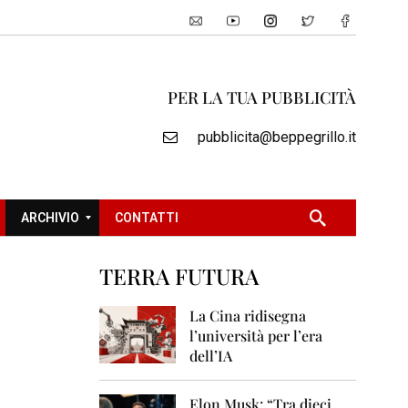
PER LA TUA PUBBLICITÀ
pubblicita@beppegrillo.it
ARCHIVIO
CONTATTI
TERRA FUTURA
2
0
La Cina ridisegna
0
l’università per l’era
5
dell’IA
2
0
Elon Musk: “Tra dieci