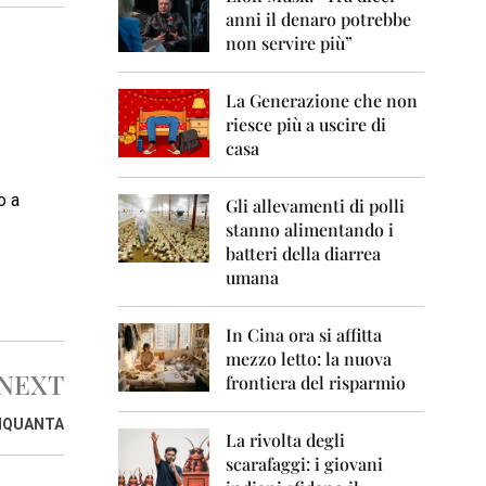
0
anni il denaro potrebbe
6
non servire più”
2
0
La Generazione che non
0
7
riesce più a uscire di
casa
2
0
o a
0
Gli allevamenti di polli
8
stanno alimentando i
batteri della diarrea
2
umana
0
0
9
In Cina ora si affitta
mezzo letto: la nuova
2
NEXT
frontiera del risparmio
0
1
0
NQUANTA
La rivolta degli
scarafaggi: i giovani
2