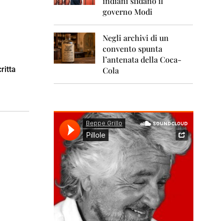
indiani sfidano il
0
1
governo Modi
1
Negli archivi di un
2
0
convento spunta
1
l’antenata della Coca-
2
ritta
Cola
2
0
1
3
2
0
1
4
2
0
1
5
2