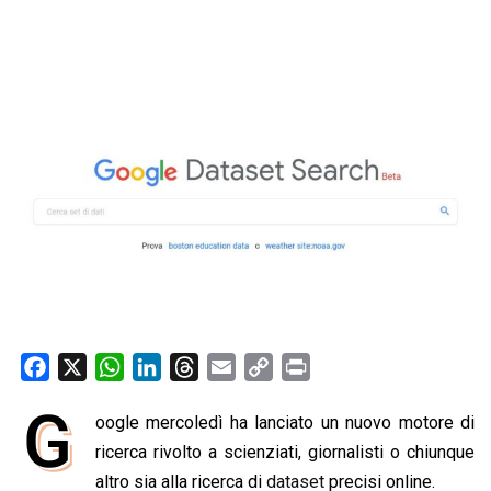
F
X
W
L
T
E
C
P
a
h
i
h
m
o
r
G
oogle mercoledì ha lanciato un nuovo motore di
c
a
n
r
a
p
i
e
ricerca rivolto a scienziati, giornalisti o chiunque
t
k
e
i
y
n
b
s
e
a
l
L
t
altro sia alla ricerca di
dataset
precisi online.