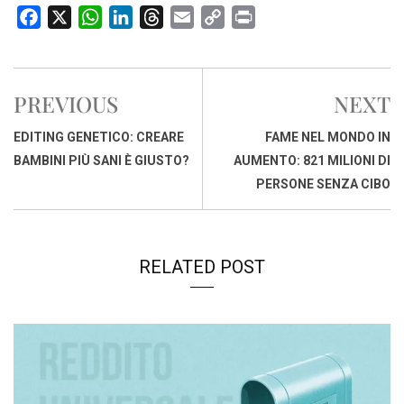
F
X
W
L
T
E
C
P
a
h
i
h
m
o
r
c
a
n
r
a
p
i
e
t
k
e
i
y
n
PREVIOUS
NEXT
b
s
e
a
l
L
t
o
A
d
d
i
EDITING GENETICO: CREARE
FAME NEL MONDO IN
o
p
I
s
n
BAMBINI PIÙ SANI È GIUSTO?
AUMENTO: 821 MILIONI DI
k
p
n
k
PERSONE SENZA CIBO
RELATED POST