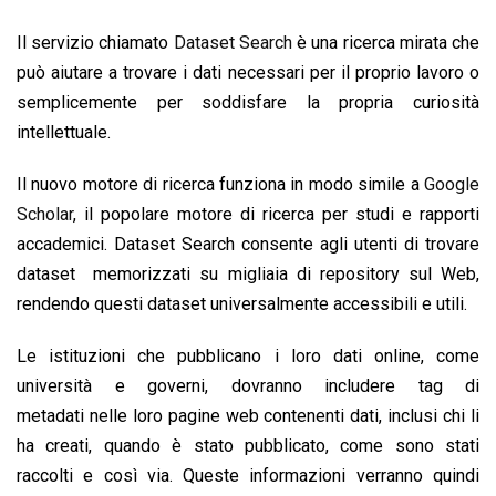
o
A
d
d
i
Il servizio chiamato
Dataset Search
è una ricerca mirata che
o
p
I
s
n
può aiutare a trovare i dati necessari per il proprio lavoro o
k
p
n
k
semplicemente per soddisfare la propria curiosità
intellettuale.
Il nuovo motore di ricerca funziona in modo simile a
Google
Scholar
, il popolare motore di ricerca per studi e rapporti
accademici. Dataset Search consente agli utenti di trovare
dataset memorizzati su migliaia di repository sul Web,
rendendo questi dataset universalmente accessibili e utili.
Le istituzioni che pubblicano i loro dati online, come
università e governi, dovranno includere tag di
metadati nelle loro pagine web contenenti dati, inclusi chi li
ha creati, quando è stato pubblicato, come sono stati
raccolti e così via. Queste informazioni verranno quindi