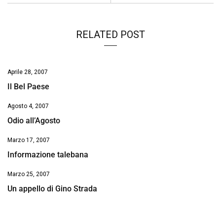
o
p
I
s
n
k
p
n
k
RELATED POST
Aprile 28, 2007
Il Bel Paese
Agosto 4, 2007
Odio all’Agosto
Marzo 17, 2007
Informazione talebana
Marzo 25, 2007
Un appello di Gino Strada