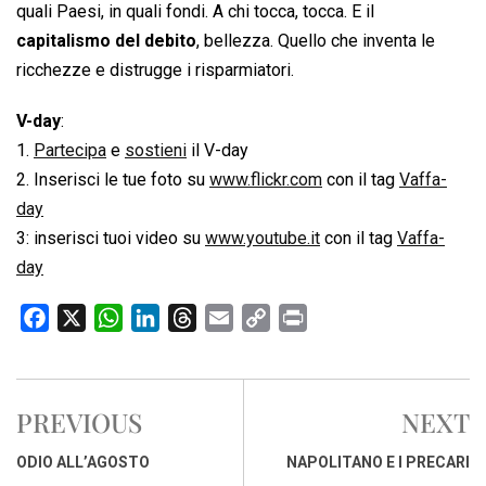
quali Paesi, in quali fondi. A chi tocca, tocca. E il
capitalismo del debito
, bellezza. Quello che inventa le
ricchezze e distrugge i risparmiatori.
V-day
:
1.
Partecipa
e
sostieni
il V-day
2. Inserisci le tue foto su
www.flickr.com
con il tag
Vaffa-
day
3: inserisci tuoi video su
www.youtube.it
con il tag
Vaffa-
day
F
X
W
L
T
E
C
P
a
h
i
h
m
o
r
c
a
n
r
a
p
i
e
t
k
e
i
y
n
PREVIOUS
NEXT
b
s
e
a
l
L
t
o
A
d
d
i
ODIO ALL’AGOSTO
NAPOLITANO E I PRECARI