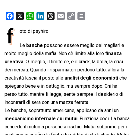
F
X
W
L
T
E
C
P
a
h
i
h
m
o
r
f
oto di psyhiro
c
a
n
r
a
p
i
e
t
k
e
i
y
n
Le
banche
possono essere meglio dei magliari e
b
s
e
a
l
L
t
molto meglio della mafia. Non cè limite alla loro
finanza
o
A
d
d
i
creativa
. O, meglio, il limite cè, è il crack, la bolla, la crisi
o
p
I
s
n
dei mercati. Quando i risparmiatori perdono tutto, allora la
k
p
n
k
creatività lascia il posto alle
analisi degli economisti
che
spiegano bene e in dettaglio, ma sempre dopo. Chi ha
perso tutto, mentre li legge, sente sempre il desiderio di
incontrarli di sera con una mazza ferrata.
Le banche, soprattutto americane, applicano da anni un
meccanismo infernale sui mutui
. Funziona così. La banca
concede il mutuo a persone a rischio. Mutui subprime per i
quali non si verifica la fonte di reddito di chi li chiede. Mutui