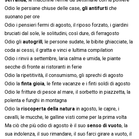
Odio le persiane chiuse delle case,
gli antifurti
che
suonano per ore
Odio i pensieri fermi di agosto, il riposo forzato, i giardini
bruciati dal sole, le solitudini, così dure, di ferragosto
Odio gli
autogrill
, le persone sudate, le bibite ghiacciate, la
coda ai cessi, il gratta e vinci e lultima compilation
Odio i rinvii a settembre, laria calma e umida, le piante
secche di fronte ai ristoranti in ferie
Odio la ripetitività, il consumismo, gli sprechi di agosto
Odio la
finta gioia
, le finte vacanze e i finti soldi di agosto
Odio le fritture di pesce al mare, il sorbetto in piazzetta, la
polenta e funghi in montagna
Odio la
riscoperta della natura
in agosto, le capre, i
cavalli, le mucche, le galline visti come per la prima volta
Ma ciò che più odio di agosto è il suo
senso di vuoto
, la
sua indolenza, il suo rimandare, il suo farci girare a vuoto, il