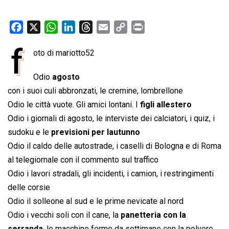
F
X
W
L
T
E
C
P
a
h
i
h
m
o
r
f
oto di mariotto52
c
a
n
r
a
p
i
e
t
k
e
i
y
n
Odio
agosto
b
s
e
a
l
L
t
con i suoi culi abbronzati, le cremine, lombrellone
o
A
d
d
i
Odio le città vuote. Gli amici lontani. I
figli allestero
o
p
I
s
n
Odio i giornali di agosto, le interviste dei calciatori, i quiz, i
k
p
n
k
sudoku e le
previsioni per lautunno
Odio il caldo delle autostrade, i caselli di Bologna e di Roma
al telegiornale con il commento sul traffico
Odio i lavori stradali, gli incidenti, i camion, i restringimenti
delle corsie
Odio il solleone al sud e le prime nevicate al nord
Odio i vecchi soli con il cane, la
panetteria con la
serranda
, le macchine ferme da settimane con la polvere