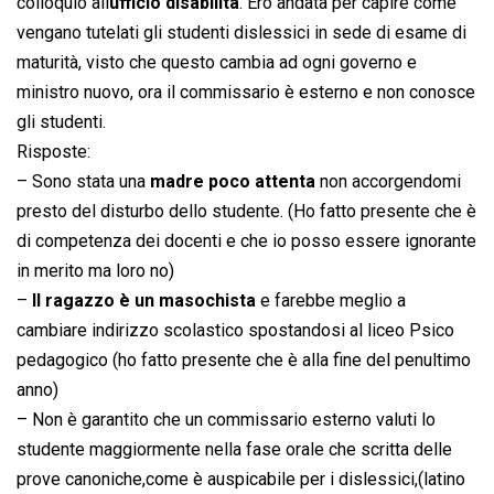
colloquio all
ufficio disabilità
. Ero andata per capire come
vengano tutelati gli studenti dislessici in sede di esame di
maturità, visto che questo cambia ad ogni governo e
ministro nuovo, ora il commissario è esterno e non conosce
gli studenti.
Risposte:
– Sono stata una
madre poco attenta
non accorgendomi
presto del disturbo dello studente. (Ho fatto presente che è
di competenza dei docenti e che io posso essere ignorante
in merito ma loro no)
–
Il ragazzo è un masochista
e farebbe meglio a
cambiare indirizzo scolastico spostandosi al liceo Psico 
pedagogico (ho fatto presente che è alla fine del penultimo
anno)
– Non è garantito che un commissario esterno valuti lo
studente maggiormente nella fase orale che scritta delle
prove canoniche,come è auspicabile per i dislessici,(latino