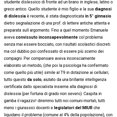
studente dislessico di fronte ad un brano in inglese, latino o
greco antico. Quello studente è mio figlio e la sua
diagnosi
di dislessia
è recente, è stata diagnosticata
in 5° ginnasio
dietro segnalazione di una prof. di lettere antiche attenta e
preparata sull argomento. Fino a quel momento Emanuele
aveva
convissuto inconsapevolmente
col problema
senza mai essere bocciato, con risultati scolastici discreti
ma col dubbio poi confessato di essere più scemo dei
compagni. Per compensare aveva inconsciamente
elaborato un metodo, (che poi la psicologa ha confermato
come quello più utile) simile al T9 in dotazione ai cellulari;
tutto questo
da solo
, aiutato da una brillante intelligenza
certificata dallo specialista insieme alla diagnosi di
dislessia (per fortuna di grado non severo). Caspita in
gamba il ragazzo! diremmo tutti noi comuni mortali, tutti
meno i giurassici docenti e
legislatori del MIUR
che
liquidano il problema (comune al 4% della popolazione), con