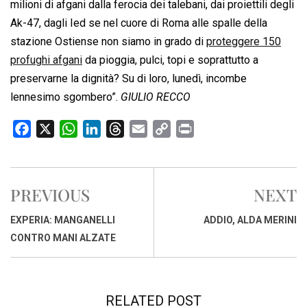
milioni di afgani dalla ferocia dei talebani, dai proiettili degli
Ak-47, dagli Ied se nel cuore di Roma alle spalle della
stazione Ostiense non siamo in grado di
proteggere 150
profughi afgani
da pioggia, pulci, topi e soprattutto a
preservarne la dignità? Su di loro, lunedì, incombe
lennesimo sgombero”.
GIULIO RECCO
F
X
W
L
T
E
C
P
a
h
i
h
m
o
r
c
a
n
r
a
p
i
e
t
k
e
i
y
n
PREVIOUS
NEXT
b
s
e
a
l
L
t
o
A
d
d
i
EXPERIA: MANGANELLI
ADDIO, ALDA MERINI
o
p
I
s
n
CONTRO MANI ALZATE
k
p
n
k
RELATED POST