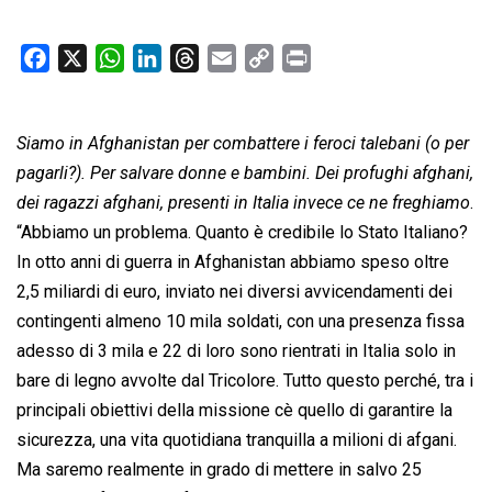
F
X
W
L
T
E
C
P
a
h
i
h
m
o
r
c
a
n
r
a
p
i
Siamo in Afghanistan per combattere i feroci talebani (o per
e
t
k
e
i
y
n
b
s
e
a
l
L
t
pagarli?). Per salvare donne e bambini. Dei profughi afghani,
o
A
d
d
i
dei ragazzi afghani, presenti in Italia invece ce ne freghiamo
.
o
p
I
s
n
“Abbiamo un problema. Quanto è credibile lo Stato Italiano?
k
p
n
k
In otto anni di guerra in Afghanistan abbiamo speso oltre
2,5 miliardi di euro, inviato nei diversi avvicendamenti dei
contingenti almeno 10 mila soldati, con una presenza fissa
adesso di 3 mila e 22 di loro sono rientrati in Italia solo in
bare di legno avvolte dal Tricolore. Tutto questo perché, tra i
principali obiettivi della missione cè quello di garantire la
sicurezza, una vita quotidiana tranquilla a milioni di afgani.
Ma saremo realmente in grado di mettere in salvo 25