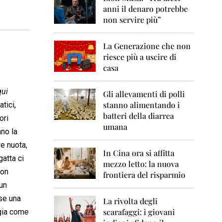
0
anni il denaro potrebbe
6
non servire più”
2
0
La Generazione che non
0
7
riesce più a uscire di
casa
2
0
qui
0
Gli allevamenti di polli
8
stanno alimentando i
tici,
batteri della diarrea
ori
2
umana
0
ano la
0
e nuota,
9
In Cina ora si affitta
gatta ci
mezzo letto: la nuova
2
con
frontiera del risparmio
0
 un
1
0
sse una
La rivolta degli
scarafaggi: i giovani
ogia come
2