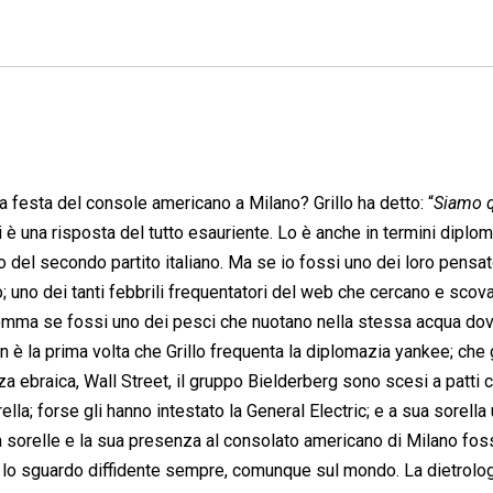
a festa del console americano a Milano? Grillo ha detto: “
Siamo 
ci è una risposta del tutto esauriente. Lo è anche in termini diploma
po del secondo partito italiano. Ma se io fossi uno dei loro pensat
no; uno dei tanti febbrili frequentatori del web che cercano e scov
nsomma se fossi uno dei pesci che nuotano nella stessa acqua dov
 è la prima volta che Grillo frequenta la diplomazia yankee; che 
anza ebraica, Wall Street, il gruppo Bielderberg sono scesi a patti 
lla; forse gli hanno intestato la General Electric; e a sua sorella
ia sorelle e la sua presenza al consolato americano di Milano fo
ta lo sguardo diffidente sempre, comunque sul mondo. La dietrol