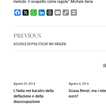
metodo. Il sospetto come regola.”
Michele Serra
F
X
W
L
T
E
C
P
a
h
i
h
m
o
r
c
a
n
r
a
p
i
e
t
k
e
i
y
n
PREVIOUS
b
s
e
a
l
L
t
o
A
d
d
i
SCUOLE DI POLITICA? NO GRAZIE
o
p
I
s
n
k
p
n
k
R
Agosto 29, 2014
Agosto 4, 2014
L’Italia nel baratro della
Scusa Renzi, ma i mie
deflazione e della
euro?
disoccupazione