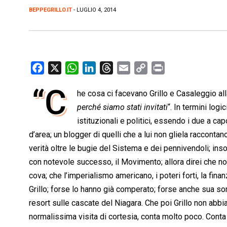
BEPPEGRILLO.IT
- LUGLIO 4, 2014
F
X
W
L
T
E
C
P
a
h
i
h
m
o
r
“C
he cosa ci facevano Grillo e Casaleggio all
c
a
n
r
a
p
i
e
perché siamo stati invitati
t
k
e
i
y
n
“. In termini logi
b
s
e
a
l
L
t
istituzionali e politici, essendo i due a ca
o
A
d
d
i
d’area; un blogger di quelli che a lui non gliela racconta
o
p
I
s
n
verità oltre le bugie del Sistema e dei pennivendoli; i
k
p
n
k
con notevole successo, il Movimento; allora direi che non
cova; che l’imperialismo americano, i poteri forti, la fin
Grillo; forse lo hanno già comperato; forse anche sua sore
resort sulle cascate del Niagara. Che poi Grillo non abb
normalissima visita di cortesia, conta molto poco. Con