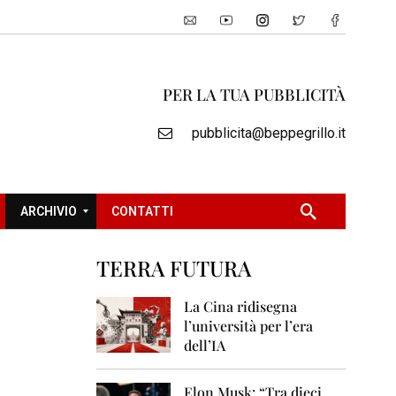
PER LA TUA PUBBLICITÀ
pubblicita@beppegrillo.it
ARCHIVIO
CONTATTI
TERRA FUTURA
2
0
La Cina ridisegna
0
l’università per l’era
5
dell’IA
2
0
Elon Musk: “Tra dieci