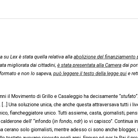
 su Lex è stata quella relativa alla
abolizione del finanziamento 
ata migliorata dai cittadini,
è stata presentata alla Camera
dai por
nformato e non lo sapeva,
può leggere il testo della legge qui
e rett
nni il Movimento di Grillo e Casaleggio ha decisamente “
stufato
“
. […] Una soluzione unica, che anche questa attraversava tutti i live
nico, fiancheggiatore unico. Tutti assieme, casta, giornalisti, pensi
 calderone dell’ “infondo (
in fondo, ndr
) io vi capisco”. Continua i
ima cerano solo giornalisti, mentre adesso ci sono anche blogger, r
lle testate avevano ricevuto negli anni. Eppure né per la Rai il pr