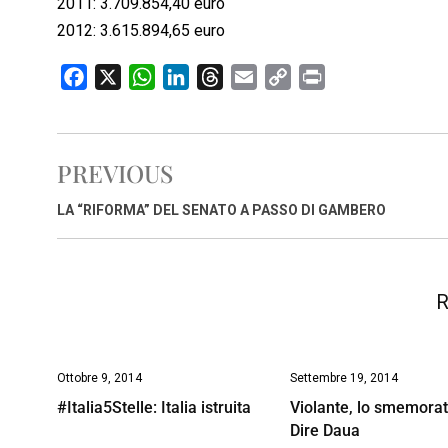
2011: 3.709.854,40 euro
2012: 3.615.894,65 euro
F
X
W
L
T
E
C
P
a
h
i
h
m
o
r
c
a
n
r
a
p
i
e
t
k
e
i
y
n
PREVIOUS
b
s
e
a
l
L
t
o
A
d
d
i
LA “RIFORMA” DEL SENATO A PASSO DI GAMBERO
o
p
I
s
n
k
p
n
k
R
Ottobre 9, 2014
Settembre 19, 2014
#Italia5Stelle: Italia istruita
Violante, lo smemorat
Dire Daua