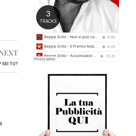
0
1
6
NEXT
 SEI TU?
i