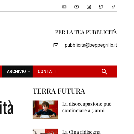
PER LA TUA PUBBLICITÀ
pubblicita@beppegrillo.it
ARCHIVIO
CONTATTI
TERRA FUTURA
2
ità
0
La disoccupazione può
0
cominciare a 5 anni
5
2
0
La Cina ridisegna