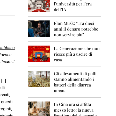
0
l’università per l’era
6
dell’IA
2
0
Elon Musk: “Tra dieci
0
anni il denaro potrebbe
7
non servire più”
2
0
pubblico
La Generazione che non
0
8
riesce più a uscire di
tavoce
casa
ificare il
2
0
0
Gli allevamenti di polli
9
stanno alimentando i
. […]
batteri della diarrea
2
lli
umana
0
onati,
1
0
n questi
In Cina ora si affitta
egisti,
mezzo letto: la nuova
2
frontiera del risparmio
esidente