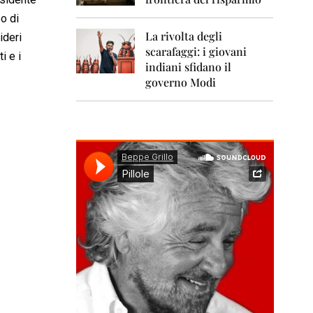
0
1
o di
1
La rivolta degli
ideri
scarafaggi: i giovani
2
i e i
0
indiani sfidano il
1
governo Modi
2
2
0
1
3
2
0
1
4
2
0
1
5
2