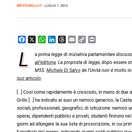
BEPPEGRILLO.IT
- LUGLIO 1, 2014
F
X
W
L
T
E
C
P
a
h
i
h
m
o
r
L
a prima legge di iniziativa parlamentare discussa
c
a
n
r
a
p
i
e
all’editoria
t
k
. La proposta di legge, dopo essere st
e
i
y
n
b
s
e
a
l
L
t
M5S.
Michele Di Salvo
de l’Unità non è molto i
o
A
d
d
i
suo articolo
.
o
p
I
s
n
[…] Così come rapidamente è cresciuto, in meno di due a
k
p
n
k
Grillo […] ha indicato ai suoi un nemico generico, la Casta
sociali, professionali, geografici, di istruzione: nemico u
operai, dipendenti pubblici e privati, studenti finirono nel
giorni ad allungare la sua lista di proscrizione, in cui pr
fumettisti del giorno, indicando quanti soldi pubblici que