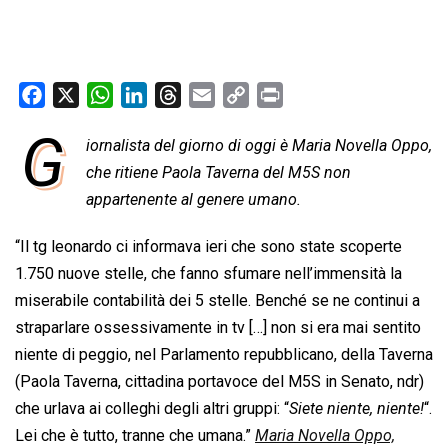
F
X
W
L
T
E
C
P
a
h
i
h
m
o
r
G
iornalista del giorno di oggi è Maria Novella Oppo,
c
a
n
r
a
p
i
e
che ritiene Paola Taverna del M5S non
t
k
e
i
y
n
b
s
e
a
l
L
t
appartenente al genere umano.
o
A
d
d
i
“Il tg leonardo ci informava ieri che sono state scoperte
o
p
I
s
n
1.750 nuove stelle, che fanno sfumare nell’immensità la
k
p
n
k
miserabile contabilità dei 5 stelle. Benché se ne continui a
straparlare ossessivamente in tv […] non si era mai sentito
niente di peggio, nel Parlamento repubblicano, della Taverna
(Paola Taverna, cittadina portavoce del M5S in Senato, ndr)
che urlava ai colleghi degli altri gruppi: “
Siete niente, niente!
“.
Lei che è tutto, tranne che umana.”
Maria Novella Oppo,