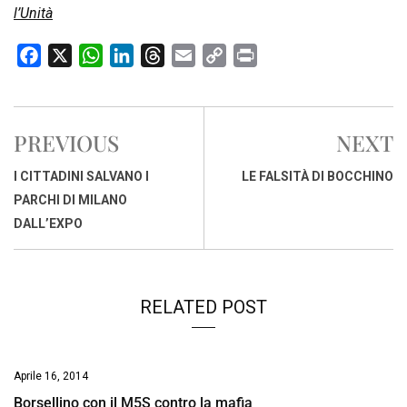
l’Unità
F
X
W
L
T
E
C
P
a
h
i
h
m
o
r
c
a
n
r
a
p
i
e
t
k
e
i
y
n
PREVIOUS
NEXT
b
s
e
a
l
L
t
o
A
d
d
i
I CITTADINI SALVANO I
LE FALSITÀ DI BOCCHINO
o
p
I
s
n
PARCHI DI MILANO
k
p
n
k
DALL’EXPO
RELATED POST
Aprile 16, 2014
Borsellino con il M5S contro la mafia