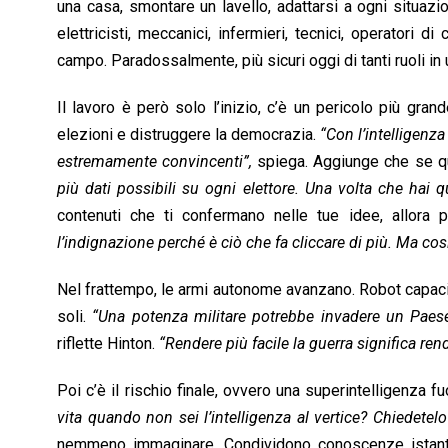
una casa, smontare un lavello, adattarsi a ogni situazio
elettricisti, meccanici, infermieri, tecnici, operatori d
campo. Paradossalmente, più sicuri oggi di tanti ruoli in 
Il lavoro è però solo l’inizio, c’è un pericolo più gran
elezioni e distruggere la democrazia.
“Con l’intelligenz
estremamente convincenti”,
spiega. Aggiunge che se qu
più dati possibili su ogni elettore. Una volta che hai q
contenuti che ti confermano nelle tue idee, allora 
l’indignazione perché è ciò che fa cliccare di più. Ma così
Nel frattempo, le armi autonome avanzano. Robot capaci
soli.
“Una potenza militare potrebbe invadere un Pae
riflette Hinton.
“Rendere più facile la guerra significa ren
Poi c’è il rischio finale, ovvero una superintelligenza f
vita quando non sei l’intelligenza al vertice? Chiedetelo
nemmeno immaginare. Condividono conoscenze istantan