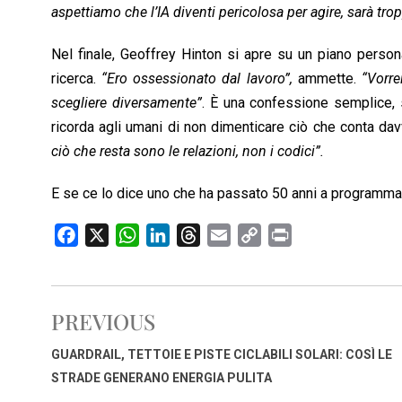
aspettiamo che l’IA diventi pericolosa per agire, sarà trop
Nel finale, Geoffrey Hinton si apre su un piano persona
ricerca.
“Ero ossessionato dal lavoro”,
ammette.
“Vorrei
scegliere diversamente”
. È una confessione semplice, 
ricorda agli umani di non dimenticare ciò che conta da
ciò che resta sono le relazioni, non i codici”.
E se ce lo dice uno che ha passato 50 anni a programmare 
F
X
W
L
T
E
C
P
a
h
i
h
m
o
r
c
a
n
r
a
p
i
e
t
k
e
i
y
n
PREVIOUS
b
s
e
a
l
L
t
o
A
d
d
i
GUARDRAIL, TETTOIE E PISTE CICLABILI SOLARI: COSÌ LE
o
p
I
s
n
STRADE GENERANO ENERGIA PULITA
k
p
n
k