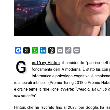
F
X
W
L
T
E
C
P
a
h
i
h
m
o
r
G
eoffrey Hinton
, il cosiddetto “padrino dell’
c
a
n
r
a
p
i
e
fondamenta dell’IA moderna. È stato lui, con 
t
k
e
i
y
n
b
s
e
a
l
L
t
Informatico e psicologo cognitivo, è ampiamen
o
A
d
d
i
reti neurali artificiali (Premio Turing 2018 e Premio Nobe
o
p
I
s
n
e ora ne teme la ribellione, avverte:
“Credo ci sia un 10 o 
k
p
n
k
dell’umanità”.
Hinton, che ha lavorato fino al 2023 per Google, ha la