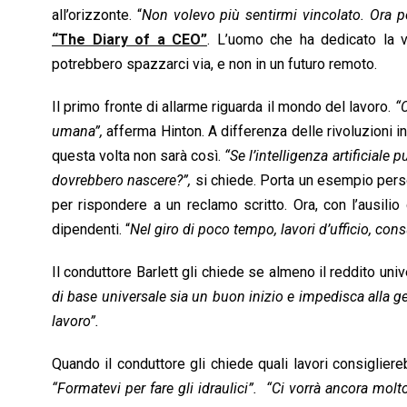
all’orizzonte. “
Non volevo più sentirmi vincolato. Ora 
“The Diary of a CEO”
. L’uomo che ha dedicato la v
potrebbero spazzarci via, e non in un futuro remoto.
Il primo fronte di allarme riguarda il mondo del lavoro.
“
umana”,
afferma Hinton. A differenza delle rivoluzioni i
questa volta non sarà così.
“Se l’intelligenza artificiale p
dovrebbero nascere?”,
si chiede. Porta un esempio person
per rispondere a un reclamo scritto. Ora, con l’ausilio
dipendenti. “
Nel giro di poco tempo, lavori d’ufficio, con
Il conduttore Barlett gli chiede se almeno il reddito un
di base universale sia un buon inizio e impedisca alla ge
lavoro”.
Quando il conduttore gli chiede quali lavori consiglie
“Formatevi per fare gli idraulici”.
“Ci vorrà ancora molto