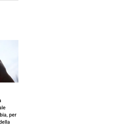
a
ale
bia, per
 della