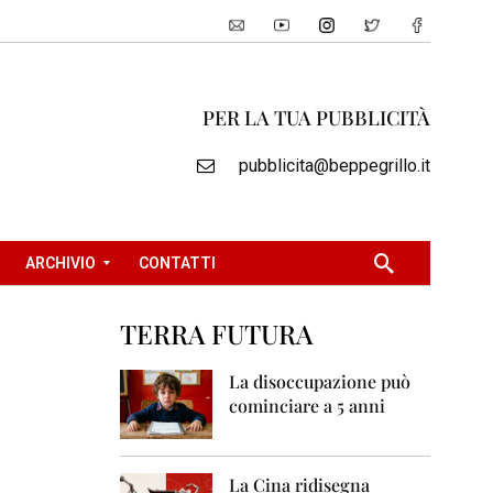
PER LA TUA PUBBLICITÀ
pubblicita@beppegrillo.it
ARCHIVIO
CONTATTI
TERRA FUTURA
2
0
La disoccupazione può
0
cominciare a 5 anni
5
2
0
La Cina ridisegna