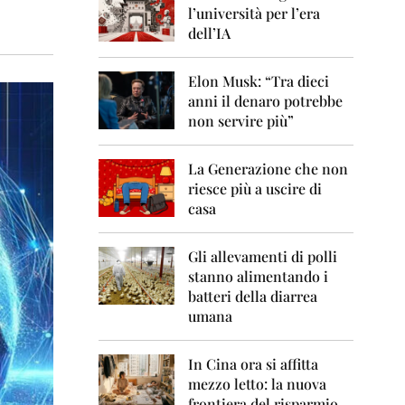
0
l’università per l’era
6
dell’IA
2
0
Elon Musk: “Tra dieci
0
anni il denaro potrebbe
7
non servire più”
2
0
La Generazione che non
0
8
riesce più a uscire di
casa
2
0
0
Gli allevamenti di polli
9
stanno alimentando i
batteri della diarrea
2
umana
0
1
0
In Cina ora si affitta
mezzo letto: la nuova
2
frontiera del risparmio