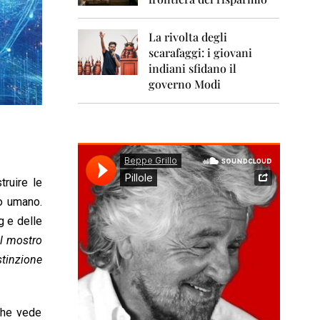
0
1
1
La rivolta degli
scarafaggi: i giovani
2
0
indiani sfidano il
1
governo Modi
2
2
0
1
3
truire le
2
0
lo umano.
1
g e delle
4
il mostro
2
estinzione
0
1
5
 che vede
2