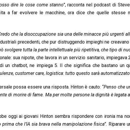
posso dire le cose come stanno”
, racconta nel podcast di Steve
ita a far evolvere le macchine, ora dice che quelle stesse 
Credo che la disoccupazione sia una delle minacce più urgenti alla
ndustriali precedenti, che pur distruggendo impieghi ne creavano 
uò svolgere tutta la parte intellettuale più ripetitiva, che tipo di nu
ale: sua nipote, che lavora in un servizio sanitario, impiegava 
 di un chatbot, ne impiega 5. Il che significa che bastano un q
sulenze, customer care, logistica: tutto questo sarà automatizzato
iversale possa essere una risposta. Hinton è cauto:
“Penso che un
nte di morire di fame. Ma per molte persone la dignità è legata a
rebbe oggi ai giovani Hinton sembra rispondere con ironia ma no
 prima che l’IA sia brava nella manipolazione fisica”.
Riparare u