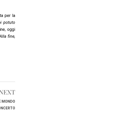
ta per la
ei potuto
ne, oggi
lla fine,
NEXT
TE MONDO
ONCERTO