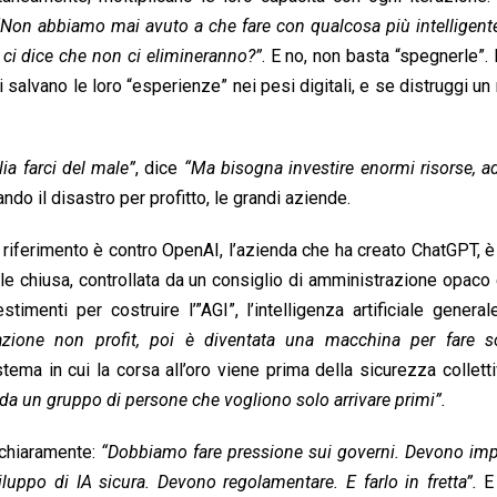
“Non abbiamo mai avuto a che fare con qualcosa più intelligente
 ci dice che non ci elimineranno?”
. E no, non basta “spegnerle”. 
li salvano le loro “esperienze” nei pesi digitali, e se distruggi un
a farci del male”
, dice
“Ma bisogna investire enormi risorse, a
ando il disastro per profitto, le grandi aziende.
 riferimento è contro OpenAI, l’azienda che ha creato ChatGPT, 
le chiusa, controllata da un consiglio di amministrazione opaco
imenti per costruire l’”AGI”, l’intelligenza artificiale general
zione non profit, poi è diventata una macchina per fare so
ema in cui la corsa all’oro viene prima della sicurezza collett
 da un gruppo di persone che vogliono solo arrivare primi”.
 chiaramente:
“Dobbiamo fare pressione sui governi. Devono imp
luppo di IA sicura. Devono regolamentare. E farlo in fretta”.
E 