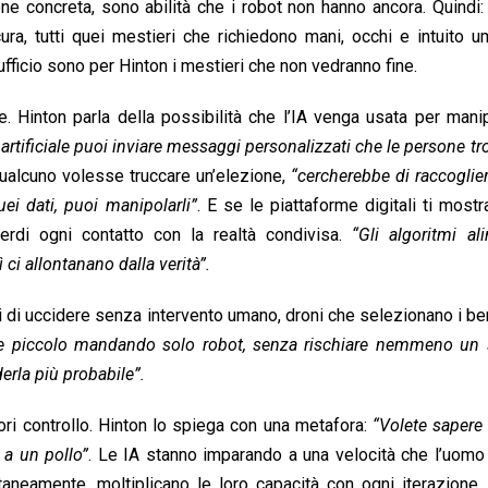
ne concreta, sono abilità che i robot non hanno ancora. Quindi: i
i cura, tutti quei mestieri che richiedono mani, occhi e intuito 
ufficio sono per Hinton i mestieri che non vedranno fine.
de. Hinton parla della possibilità che l’IA venga usata per mani
a artificiale puoi inviare messaggi personalizzati che le persone t
alcuno volesse truccare un’elezione,
“cercherebbe di raccoglie
uei dati, puoi manipolarli”
. E se le piattaforme digitali ti most
perdi ogni contatto con la realtà condivisa.
“Gli algoritmi al
 ci allontanano dalla verità”.
 di uccidere senza intervento umano, droni che selezionano i be
se piccolo mandando solo robot, senza rischiare nemmeno un 
derla più probabile”.
uori controllo. Hinton lo spiega con una metafora:
“Volete sapere 
 a un pollo”
. Le IA stanno imparando a una velocità che l’uomo
eamente, moltiplicano le loro capacità con ogni iterazione.