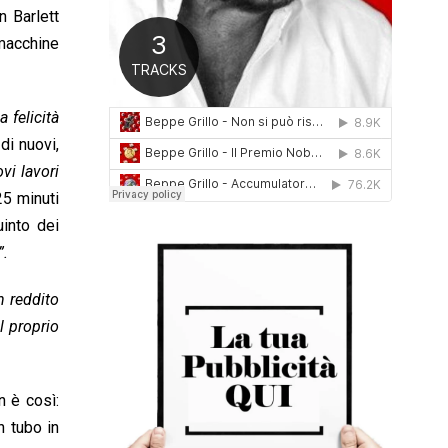
n Barlett
0
1
macchine
6
 felicità
di nuovi,
ovi lavori
25 minuti
uinto dei
”.
 reddito
l proprio
n è così:
n tubo in