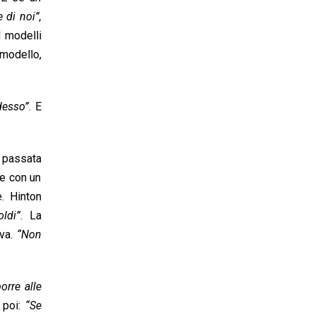
 di noi”,
I modelli
 modello,
desso”
. E
è passata
 e con un
e. Hinton
ldi”
. La
iva.
“Non
orre alle
poi:
“Se