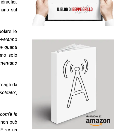
draulici,
umano sul
polare le
roveranno
re quanti
rano solo
imentano
rsagli da
soldato”
,
com’è la
 non può
 E se un