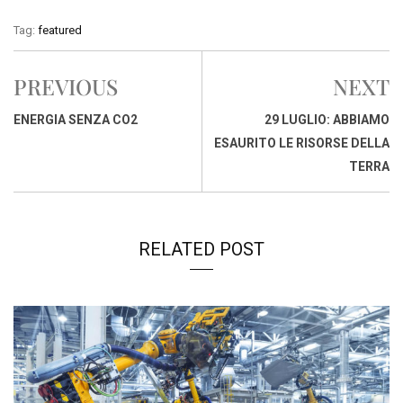
c
a
n
r
a
p
i
Tag:
featured
e
t
k
e
i
y
n
b
s
e
a
l
L
t
PREVIOUS
NEXT
o
A
d
d
i
o
p
I
s
n
ENERGIA SENZA CO2
29 LUGLIO: ABBIAMO
k
p
n
k
ESAURITO LE RISORSE DELLA
TERRA
RELATED POST