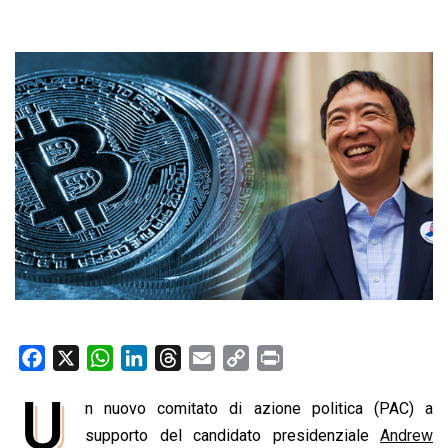
F
X
W
L
T
E
C
P
a
h
i
h
m
o
r
U
n nuovo comitato di azione politica (PAC) a
c
a
n
r
a
p
i
e
supporto del candidato presidenziale
t
k
e
i
y
n
Andrew