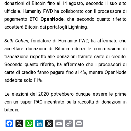
donazioni di Bitcoin fino al 14 agosto, secondo il suo sito
ufficiale. Humanity FWD ha collaborato con il processore di
pagamento BTC
OpenNode
, che secondo quanto riferito
accetterà Bitcoin dai portafogli Lightning.
Seth Cohen
, fondatore di Humanity FWD, ha affermato che
accettare donazioni di Bitcoin ridurrà le commissioni di
transazione rispetto alle donazioni tramite carte di credito.
Secondo quanto riferito, ha affermato che i processori di
carte di credito fanno pagare fino al 4%, mentre OpenNode
addebita solo l’1%.
Le elezioni del 2020 potrebbero dunque essere le prime
con un super PAC incentrato sulla raccolta di donazioni in
bitcoin.
F
X
W
L
T
E
C
P
a
h
i
h
m
o
r