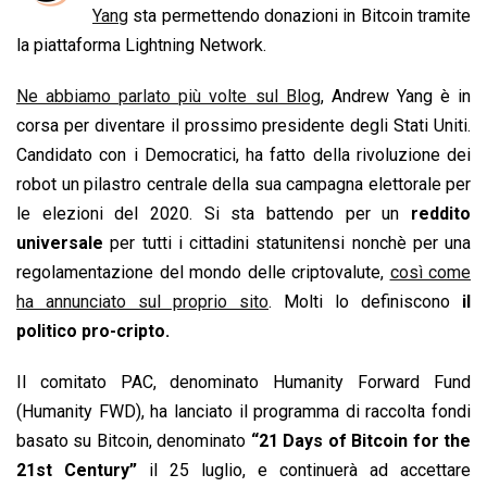
b
s
e
a
l
L
t
Yang
sta permettendo donazioni in Bitcoin tramite
o
A
d
d
i
la piattaforma Lightning Network.
o
p
I
s
n
Ne abbiamo parlato più volte sul Blog
, Andrew Yang è in
k
p
n
k
corsa per diventare il prossimo presidente degli Stati Uniti.
Candidato con i Democratici, ha fatto della rivoluzione dei
robot un pilastro centrale della sua campagna elettorale per
le elezioni del 2020. Si sta battendo per un
reddito
universale
per tutti i cittadini statunitensi nonchè per una
regolamentazione del mondo delle criptovalute,
così come
ha annunciato sul proprio sito
. Molti lo definiscono
il
politico pro-cripto.
Il comitato PAC, denominato Humanity Forward Fund
(Humanity FWD), ha lanciato il programma di raccolta fondi
basato su Bitcoin, denominato
“21 Days of Bitcoin for the
21st Century”
il 25 luglio, e continuerà ad accettare