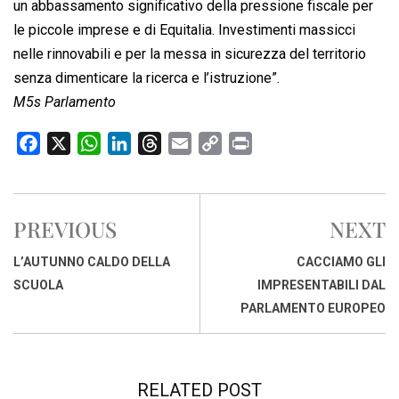
un abbassamento significativo della pressione fiscale per
le piccole imprese e di Equitalia. Investimenti massicci
nelle rinnovabili e per la messa in sicurezza del territorio
senza dimenticare la ricerca e l’istruzione”.
M5s Parlamento
F
X
W
L
T
E
C
P
a
h
i
h
m
o
r
c
a
n
r
a
p
i
e
t
k
e
i
y
n
PREVIOUS
NEXT
b
s
e
a
l
L
t
o
A
d
d
i
L’AUTUNNO CALDO DELLA
CACCIAMO GLI
o
p
I
s
n
SCUOLA
IMPRESENTABILI DAL
k
p
n
k
PARLAMENTO EUROPEO
RELATED POST