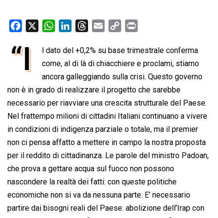
F
X
W
L
T
E
C
P
a
h
i
h
m
o
r
“I
l dato del +0,2% su base trimestrale conferma
c
a
n
r
a
p
i
e
come, al di là di chiacchiere e proclami, stiamo
t
k
e
i
y
n
b
s
e
a
l
L
t
ancora galleggiando sulla crisi. Questo governo
o
A
d
d
i
non è in grado di realizzare il progetto che sarebbe
o
p
I
s
n
necessario per riavviare una crescita strutturale del Paese.
k
p
n
k
Nel frattempo milioni di cittadini Italiani continuano a vivere
in condizioni di indigenza parziale o totale, ma il premier
non ci pensa affatto a mettere in campo la nostra proposta
per il reddito di cittadinanza. Le parole del ministro Padoan,
che prova a gettare acqua sul fuoco non possono
nascondere la realtà dei fatti: con queste politiche
economiche non si va da nessuna parte. E’ necessario
partire dai bisogni reali del Paese: abolizione dell’Irap con