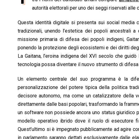
b
s
e
a
l
L
t
autorità elettorali per uno dei seggi riservati all
o
A
d
d
i
Questa identità digitale si presenta sui social media 
o
p
I
s
n
tradizionali, unendo l’estetica dei popoli ancestrali 
k
p
n
k
missione primaria di difesa dei popoli indigeni, Gaita
ponendo la protezione degli ecosistemi e dei diritti degl
La Gaitana, l’eroina indigena del XVI secolo che guidò
tecnologia possa diventare il nuovo strumento di difesa p
Un elemento centrale del suo programma è la difes
personalizzazione del potere tipica della politica tradi
decisore autonomo, ma come un catalizzatore della vo
direttamente dalle basi popolari, trasformando la framme
un software non possiede ancora uno status giuridico pe
modello operativo ibrido dove il ruolo di esecutore f
Quest’ultimo si è impegnato pubblicamente ad agire co
in parlamento saranno dettati esclusivamente dalle elabor