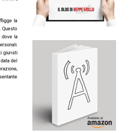
fligge la
i. Questo
o dove la
ersonali.
 giuristi
 data del
erazione,
sentante
.