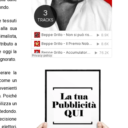
0
ondo.
1
6
e tessuti
 alla sua
imalista,
tributo a
e oggi la
ignorato.
erare la
e come un
venienti
a. Poiché
ilizza un
 Redondo.
decisione
elettori,