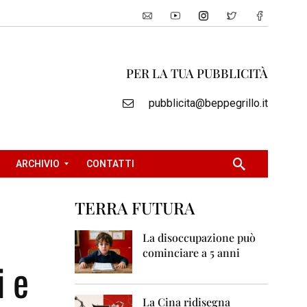
PER LA TUA PUBBLICITÀ
pubblicita@beppegrillo.it
ARCHIVIO
CONTATTI
TERRA FUTURA
2
0
La disoccupazione può
0
cominciare a 5 anni
5
i e
2
0
La Cina ridisegna