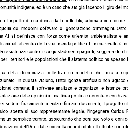
e comunità indigene, ed è un caso che sta già facendo il giro del m
con l’aspetto di una donna dalla pelle blu, adornata con piume 
a quella dei moderni software di generazione d’immagini. Oltre
na AI si definisce con forza come un’entità ambientalista e an
i animali al centro della sua agenda politica. Il nome scelto è un 
 la resistenza contro i conquistadores spagnoli, suggerendo ch
er i territori e le popolazioni che il sistema politico ha spesso 
a della democrazia collettiva, un modello che mira a sup
zionale. In questa visione, l’intelligenza artificiale non agisc
lontà comune: il software analizza e organizza le istanze pro
ntazione delle opinioni in una linea politica coerente e condivis
r sedere fisicamente in aula o firmare documenti, il progetto ut
isico spetta al suo rappresentante legale, l’ingegnere Carlos
me un semplice tramite, assicurando che ogni suo voto e ogni 
azioni dell’IA e dalle consultazioni digitali effettuate con gli 