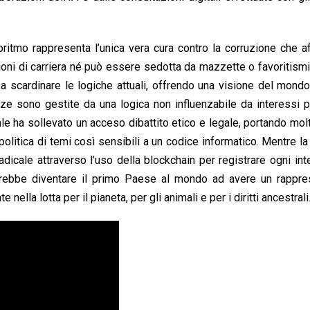
oritmo rappresenta l’unica vera cura contro la corruzione che af
ioni di carriera né può essere sedotta da mazzette o favoritism
 a scardinare le logiche attuali, offrendo una visione del mond
anze sono gestite da una logica non influenzabile da interessi p
ale ha sollevato un acceso dibattito etico e legale, portando molti
olitica di temi così sensibili a un codice informatico. Mentre la
dicale attraverso l’uso della blockchain per registrare ogni int
rebbe diventare il primo Paese al mondo ad avere un rappre
nella lotta per il pianeta, per gli animali e per i diritti ancestrali