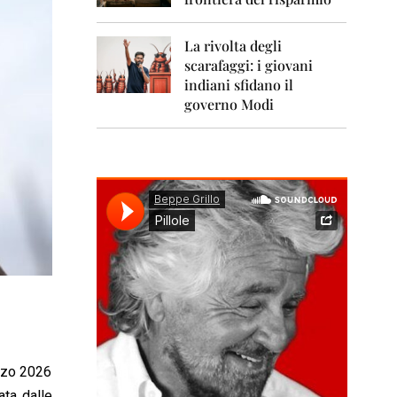
0
1
1
La rivolta degli
scarafaggi: i giovani
2
0
indiani sfidano il
1
governo Modi
2
2
0
1
3
2
0
1
4
2
0
1
5
arzo 2026
ata dalle
2