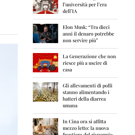
0
l’università per l’era
6
dell’IA
2
0
Elon Musk: “Tra dieci
0
anni il denaro potrebbe
7
non servire più”
2
0
La Generazione che non
0
8
riesce più a uscire di
casa
2
0
0
Gli allevamenti di polli
9
stanno alimentando i
batteri della diarrea
2
umana
0
1
0
In Cina ora si affitta
mezzo letto: la nuova
2
frontiera del risparmio