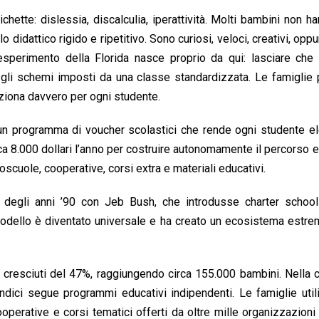
chette: dislessia, discalculia, iperattività. Molti bambini non ha
didattico rigido e ripetitivo. Sono curiosi, veloci, creativi, opp
sperimento della Florida nasce proprio da qui: lasciare che 
n gli schemi imposti da una classe standardizzata. Le famigli
ziona davvero per ogni studente.
un programma di voucher scolastici che rende ogni studente el
ca 8.000 dollari l’anno per costruire autonomamente il percorso 
scuole, cooperative, corsi extra e materiali educativi.
 degli anni ’90 con Jeb Bush, che introdusse charter school
l modello è diventato universale e ha creato un ecosistema est
no cresciuti del 47%, raggiungendo circa 155.000 bambini. Nella 
dici segue programmi educativi indipendenti. Le famiglie util
erative e corsi tematici offerti da oltre mille organizzazioni