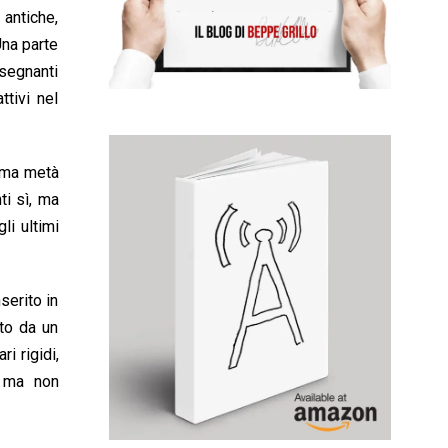
 antiche,
Una parte
nsegnanti
tivi nel
rima metà
ti sì, ma
li ultimi
serito in
ato da un
i rigidi,
o ma non