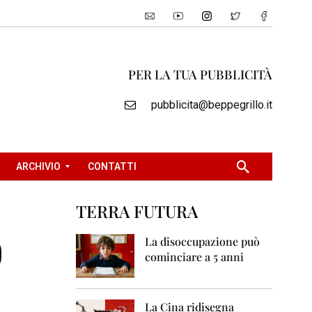
PER LA TUA PUBBLICITÀ
pubblicita@beppegrillo.it
ARCHIVIO
CONTATTI
TERRA FUTURA
2
o
0
La disoccupazione può
0
cominciare a 5 anni
5
2
0
La Cina ridisegna