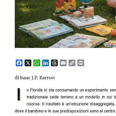
F
X
W
L
T
E
C
P
a
h
i
h
m
o
r
c
a
n
r
a
p
i
di Isaac J.P. Barrow
e
t
k
e
i
y
n
I
b
s
e
a
l
L
t
n Florida si sta consumando un esperimento sen
o
A
d
d
i
tradizionale cede terreno a un modello in cui 
o
p
I
s
n
risorse. Il risultato è un’istruzione disaggregata,
k
p
n
k
dove il bambino e le sue predisposizioni sono al centro 