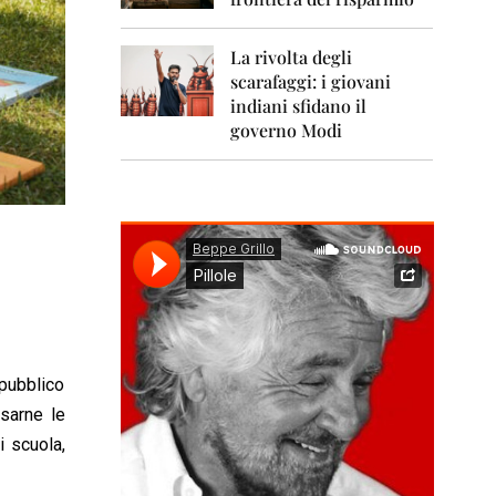
0
1
1
La rivolta degli
scarafaggi: i giovani
2
0
indiani sfidano il
1
governo Modi
2
2
0
1
3
2
0
1
4
pubblico
2
0
sarne le
1
i scuola,
5
2