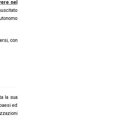
vere nel
uscitato
autonomo
ersi, con
ta la sua
 paesi ed
zzazioni