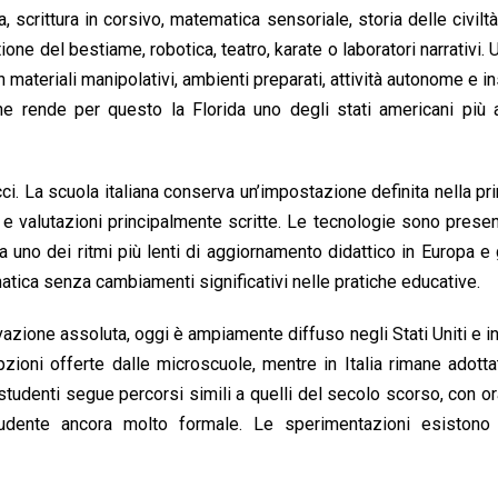
, scrittura in corsivo, matematica sensoriale, storia delle civiltà
ione del bestiame, robotica, teatro, karate o laboratori narrativi. 
materiali manipolativi, ambienti preparati, attività autonome e i
 rende per questo la Florida uno degli stati americani più at
rocci. La scuola italiana conserva un’impostazione definita nella p
 e valutazioni principalmente scritte. Le tecnologie sono presen
ra uno dei ritmi più lenti di aggiornamento didattico in Europa e g
atica senza cambiamenti significativi nelle pratiche educative.
azione assoluta, oggi è ampiamente diffuso negli Stati Uniti e in
pzioni offerte dalle microscuole, mentre in Italia rimane adott
studenti segue percorsi simili a quelli del secolo scorso, con orar
tudente ancora molto formale. Le sperimentazioni esiston