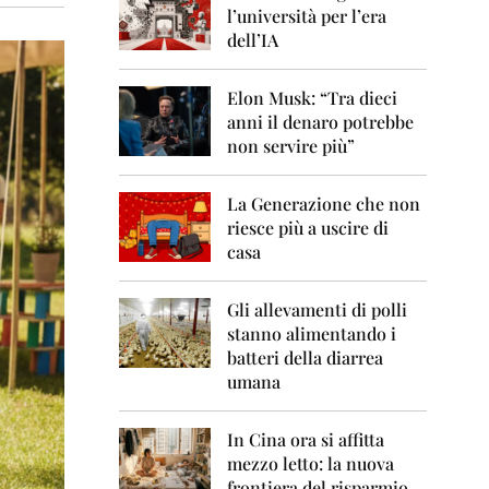
0
l’università per l’era
6
dell’IA
2
0
Elon Musk: “Tra dieci
0
anni il denaro potrebbe
7
non servire più”
2
0
La Generazione che non
0
8
riesce più a uscire di
casa
2
0
0
Gli allevamenti di polli
9
stanno alimentando i
batteri della diarrea
2
umana
0
1
0
In Cina ora si affitta
mezzo letto: la nuova
2
frontiera del risparmio