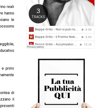
0
nno reali
1
ure hanno
6
siano le
e possono
eggibile,
educativo
 e primi
remamente
contea di
izzano il
 presenti