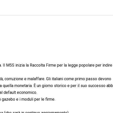
ia. Il M5S inizia la Raccolta Firme per la legge popolare per indire 
rtà, corruzione e malaffare. Gli italiani come primo passo devono
 da quella monetaria. È un giorno storico e per il suo successo ab
 al default economico.
 gazebo e i moduli per le firme.
pa
(che sarà in continuo aggiornamento)