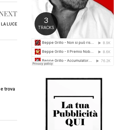
0
1
NEXT
6
 LA LUCE
 e trova