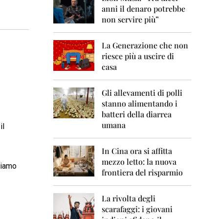
0
anni il denaro potrebbe
6
non servire più”
2
0
La Generazione che non
0
7
riesce più a uscire di
casa
2
0
0
Gli allevamenti di polli
8
stanno alimentando i
batteri della diarrea
2
umana
il
0
0
9
In Cina ora si affitta
mezzo letto: la nuova
2
biamo
frontiera del risparmio
0
1
0
La rivolta degli
scarafaggi: i giovani
2