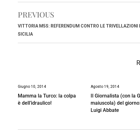
c
a
n
r
a
p
i
e
t
k
e
i
y
n
PREVIOUS
b
s
e
a
l
L
t
o
A
d
d
i
VITTORIA M5S: REFERENDUM CONTRO LE TRIVELLAZIONI 
o
p
I
s
n
SICILIA
k
p
n
k
R
Giugno 10, 2014
Agosto 19, 2014
Mamma la Turco: la colpa
Il Giornalista (con la 
è dell’idraulico!
maiuscola) del giorno
Luigi Abbate