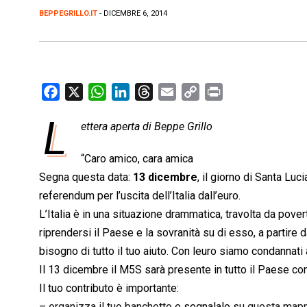
BEPPEGRILLO.IT
- DICEMBRE 6, 2014
F
X
W
L
T
E
C
P
a
h
i
h
m
o
r
L
ettera aperta di Beppe Grillo
c
a
n
r
a
p
i
e
t
k
e
i
y
n
“Caro amico, cara amica
b
s
e
a
l
L
t
Segna questa data:
13 dicembre
, il giorno di Santa Luc
o
A
d
d
i
referendum per l’uscita dell’Italia dall’euro.
o
p
I
s
n
L’Italia è in una situazione drammatica, travolta da pove
k
p
n
k
riprendersi il Paese e la sovranità su di esso, a partire
bisogno di tutto il tuo aiuto. Con leuro siamo condannati
Il 13 dicembre il M5S sarà presente in tutto il Paese con
Il tuo contributo è importante:
–
organizza il tuo banchetto
e segnalalo su
questa map