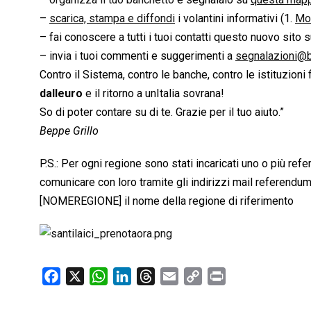
–
scarica, stampa e diffondi
i volantini informativi (1.
Mot
– fai conoscere a tutti i tuoi contatti questo nuovo sito
– invia i tuoi commenti e suggerimenti a
segnalazioni@be
Contro il Sistema, contro le banche, contro le istituzioni f
dalleuro
e il ritorno a unItalia sovrana!
So di poter contare su di te. Grazie per il tuo aiuto.”
Beppe Grillo
P.S.: Per ogni regione sono stati incaricati uno o più ref
comunicare con loro tramite gli indirizzi mail refere
[NOMEREGIONE] il nome della regione di riferimento
F
X
W
L
T
E
C
P
a
h
i
h
m
o
r