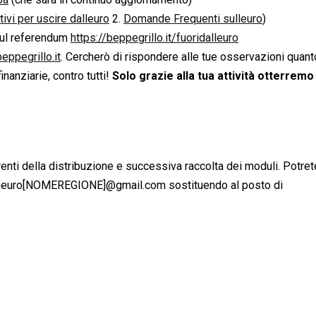
ivi per uscire dalleuro
2.
Domande Frequenti sulleuro
)
 sul referendum
https://beppegrillo.it/fuoridalleuro
ppegrillo.it
. Cercherò di rispondere alle tue osservazioni quan
inanziarie, contro tutti!
Solo grazie alla tua attività otterremo 
erenti della distribuzione e successiva raccolta dei moduli. Potret
ndumeuro[NOMEREGIONE]@gmail.com sostituendo al posto di