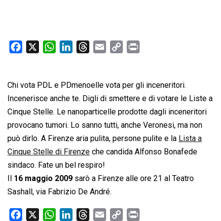
F
X
W
L
T
E
C
P
a
h
i
h
m
o
r
c
a
n
r
a
p
i
Chi vota PDL e PDmenoelle vota per gli inceneritori.
e
t
k
e
i
y
n
b
s
e
a
l
L
t
Incenerisce anche te. Digli di smettere e di votare le Liste a
o
A
d
d
i
Cinque Stelle. Le nanoparticelle prodotte dagli inceneritori
o
p
I
s
n
provocano tumori. Lo sanno tutti, anche Veronesi, ma non
k
p
n
k
può dirlo. A Firenze aria pulita, persone pulite e la
Lista a
Cinque Stelle di Firenze
che candida Alfonso Bonafede
sindaco. Fate un bel respiro!
Il
16 maggio 2009
sarò a Firenze alle ore 21 al Teatro
Sashall, via Fabrizio De André.
F
X
W
L
T
E
C
P