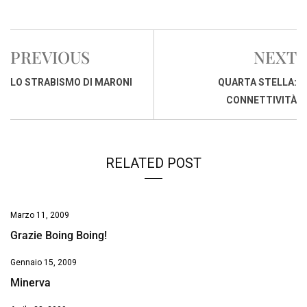
a
h
i
h
m
o
r
c
a
n
r
a
p
i
e
t
k
e
i
y
n
PREVIOUS
NEXT
b
s
e
a
l
L
t
o
A
d
d
i
LO STRABISMO DI MARONI
QUARTA STELLA:
o
p
I
s
n
CONNETTIVITÀ
k
p
n
k
RELATED POST
Marzo 11, 2009
Grazie Boing Boing!
Gennaio 15, 2009
Minerva