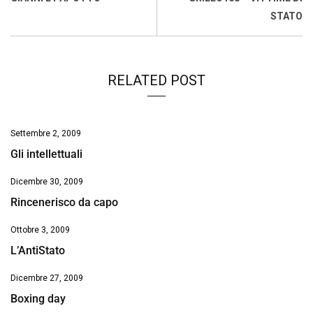
o
p
I
s
n
STATO
k
p
n
k
RELATED POST
Settembre 2, 2009
Gli intellettuali
Dicembre 30, 2009
Rincenerisco da capo
Ottobre 3, 2009
L’AntiStato
Dicembre 27, 2009
Boxing day