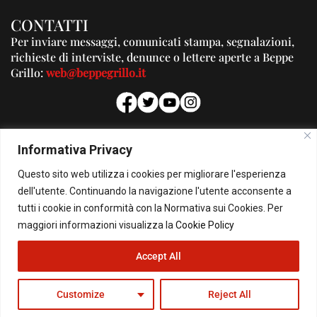
CONTATTI
Per inviare messaggi, comunicati stampa, segnalazioni,
richieste di interviste, denunce o lettere aperte a Beppe
Grillo:
web@beppegrillo.it
PUBBLICITA'
Informativa Privacy
Per la tua pubblicità su questo Blog:
Questo sito web utilizza i cookies per migliorare l'esperienza
pubblicita@beppegrillo.it
dell'utente. Continuando la navigazione l'utente acconsente a
tutti i cookie in conformità con la Normativa sui Cookies. Per
HOMEPAGE
COOKIE POLICY
PRIVACY POLICY
CONTATTI
maggiori informazioni visualizza la
Cookie Policy
Accept All
© Copyright 2026 - Il Blog di Beppe Grillo. All Rights Reserved - Powered by
happygrafic.com
Customize
Reject All