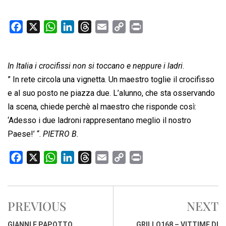
F
X
W
L
T
E
C
P
a
h
i
h
m
o
r
c
a
n
r
a
p
i
In Italia i crocifissi non si toccano e neppure i ladri
e
t
k
e
i
y
n
.
b
s
e
a
l
L
t
” In rete circola una vignetta. Un maestro toglie il crocifisso
o
A
d
d
i
e al suo posto ne piazza due. L’alunno, che sta osservando
o
p
I
s
n
la scena, chiede perchè al maestro che risponde così:
k
p
n
k
‘Adesso i due ladroni rappresentano meglio il nostro
Paese!’ “.
PIETRO B.
F
X
W
L
T
E
C
P
a
h
i
h
m
o
r
c
a
n
r
a
p
i
e
t
k
e
i
y
n
PREVIOUS
NEXT
b
s
e
a
l
L
t
o
A
d
d
i
GIANNI E PAPOTTO
GRILLO168 – VITTIME DI