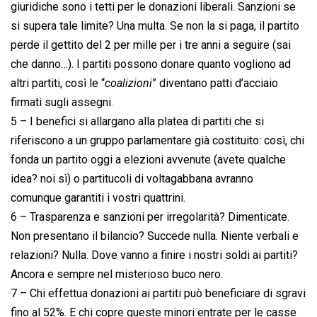
giuridiche sono i tetti per le donazioni liberali. Sanzioni se
si supera tale limite? Una multa. Se non la si paga, il partito
perde il gettito del 2 per mille per i tre anni a seguire (sai
che danno…). I partiti possono donare quanto vogliono ad
altri partiti, così le “
coalizioni
” diventano patti d’acciaio
firmati sugli assegni.
5 – I benefici si allargano alla platea di partiti che si
riferiscono a un gruppo parlamentare già costituito: così, chi
fonda un partito oggi a elezioni avvenute (avete qualche
idea? noi sì) o partitucoli di voltagabbana avranno
comunque garantiti i vostri quattrini.
6 – Trasparenza e sanzioni per irregolarità? Dimenticate.
Non presentano il bilancio? Succede nulla. Niente verbali e
relazioni? Nulla. Dove vanno a finire i nostri soldi ai partiti?
Ancora e sempre nel misterioso buco nero.
7 – Chi effettua donazioni ai partiti può beneficiare di sgravi
fino al 52%. E chi copre queste minori entrate per le casse