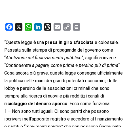
F
X
W
L
T
E
C
P
a
h
i
h
m
o
r
c
a
n
r
a
p
i
“Questa legge è una
presa in giro sfacciata
e colossale.
e
t
k
e
i
y
n
Passata sulla stampa di propaganda del governo come
b
s
e
a
l
L
t
“
Abolizione del finanziamento pubblico
“, significa invece:
o
A
d
d
i
“
Continuerete a pagare, come prima e persino più di prima
“.
o
p
I
s
n
Cosa ancora più grave, questa legge consegna ufficialmente
k
p
n
k
la politica nelle mani dei grandi potentati economici, delle
lobby e persino delle associazioni criminali che sono
sempre alla ricerca di nuovi e più redditizi canali di
riciclaggio del denaro sporco
. Ecco come funziona:
1 – Non sono tutti uguali. Ci sono partiti che possono
iscriversi nell’apposito registro e accedere al finanziamento
e partiti o “
movimenti politici
” che non possono (indovinate