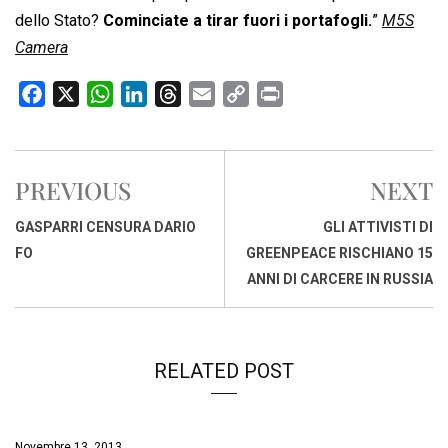
dello Stato?
Cominciate a tirar fuori i portafogli.
”
M5S
Camera
F
X
W
L
T
E
C
P
a
h
i
h
m
o
r
c
a
n
r
a
p
i
e
t
k
e
i
y
n
PREVIOUS
NEXT
b
s
e
a
l
L
t
o
A
d
d
i
GASPARRI CENSURA DARIO
GLI ATTIVISTI DI
o
p
I
s
n
FO
GREENPEACE RISCHIANO 15
k
p
n
k
ANNI DI CARCERE IN RUSSIA
RELATED POST
Novembre 13, 2013