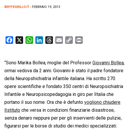
BEPPEGRILLO.IT
- FEBBRAIO 19, 2013
F
X
W
L
T
E
C
P
a
h
i
h
m
o
r
c
a
n
r
a
p
i
“Sono Marika Bollea, moglie del Professor
e
t
k
e
i
y
n
Giovanni Bollea
,
b
s
e
a
l
L
t
ormai vedova da 2 anni. Giovanni è stato il padre fondatore
o
A
d
d
i
della Neuropshichiatria infantile italiana. Ha scritto 270
o
p
I
s
n
opere scientifiche e fondato 350 centri di Neuropsichiatria
k
p
n
k
Infantile e Neuropsicopedagogia in giro per lItalia che
portano il suo nome. Ora che è defunto
vogliono chiudere
lIstituto
che versa in condizioni finanziarie disastrose,
senza denaro neppure per per gli inservienti delle pulizie,
figurarsi per le borse di studio dei medici specializzati.