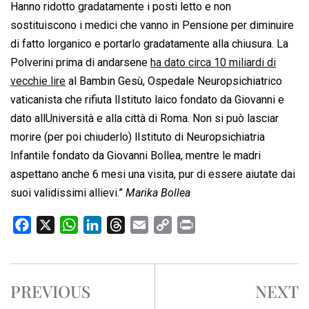
Hanno ridotto gradatamente i posti letto e non
sostituiscono i medici che vanno in Pensione per diminuire
di fatto lorganico e portarlo gradatamente alla chiusura. La
Polverini prima di andarsene
ha dato circa 10 miliardi di
vecchie lire
al Bambin Gesù, Ospedale Neuropsichiatrico
vaticanista che rifiuta lIstituto laico fondato da Giovanni e
dato allUniversità e alla città di Roma. Non si può lasciar
morire (per poi chiuderlo) lIstituto di Neuropsichiatria
Infantile fondato da Giovanni Bollea, mentre le madri
aspettano anche 6 mesi una visita, pur di essere aiutate dai
suoi validissimi allievi.”
Marika Bollea
F
X
W
L
T
E
C
P
a
h
i
h
m
o
r
c
a
n
r
a
p
i
e
t
k
e
i
y
n
PREVIOUS
NEXT
b
s
e
a
l
L
t