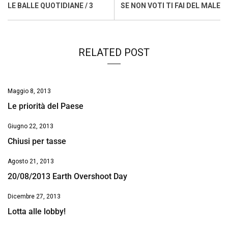
o
A
d
d
i
LE BALLE QUOTIDIANE / 3
SE NON VOTI TI FAI DEL MALE
o
p
I
s
n
k
p
n
k
RELATED POST
Maggio 8, 2013
Le priorità del Paese
Giugno 22, 2013
Chiusi per tasse
Agosto 21, 2013
20/08/2013 Earth Overshoot Day
Dicembre 27, 2013
Lotta alle lobby!