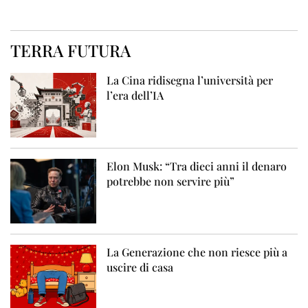
TERRA FUTURA
La Cina ridisegna l’università per
l’era dell’IA
Elon Musk: “Tra dieci anni il denaro
potrebbe non servire più”
La Generazione che non riesce più a
uscire di casa