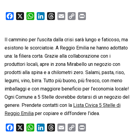
F
X
W
L
T
E
C
P
a
h
i
h
m
o
r
c
a
n
r
a
p
i
Il cammino per l’uscita dalla crisi sarà lungo e faticoso, ma
e
t
k
e
i
y
n
b
s
e
a
l
L
t
esistono le scorciatoie. A Reggio Emilia ne hanno adottato
o
A
d
d
i
una: la filiera corta. Grazie alla collaborazione con i
o
p
I
s
n
produttori locali, apre in zona Mirabello un negozio con
k
p
n
k
prodotti alla spina e a chilometri zero. Salami, pasta, riso,
legumi, vino, birra. Tutto più buono, più fresco, con meno
imballaggi e con maggiore beneficio per l’economia locale!
Ogni Comune a 5 Stelle dovrebbe dotarsi di un negozio del
genere. Prendete contatti con la
Lista Civica 5 Stelle di
Reggio Emilia
per copiare e diffondere l’idea.
F
X
W
L
T
E
C
P
a
h
i
h
m
o
r