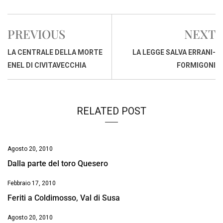
c
a
n
r
a
p
i
e
t
k
e
i
y
n
PREVIOUS
NEXT
b
s
e
a
l
L
t
o
A
d
d
i
LA CENTRALE DELLA MORTE
LA LEGGE SALVA ERRANI-
o
p
I
s
n
ENEL DI CIVITAVECCHIA
FORMIGONI
k
p
n
k
RELATED POST
Agosto 20, 2010
Dalla parte del toro Quesero
Febbraio 17, 2010
Feriti a Coldimosso, Val di Susa
Agosto 20, 2010