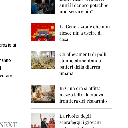
0
anni il denaro potrebbe
6
non servire più”
2
0
La Generazione che non
0
7
riesce più a uscire di
casa
2
grazie ai
0
0
Gli allevamenti di polli
8
stanno alimentando i
 hanno
batteri della diarrea
i
2
umana
0
avorare
0
9
In Cina ora si affitta
mezzo letto: la nuova
2
frontiera del risparmio
0
1
0
La rivolta degli
scarafaggi: i giovani
NEXT
2