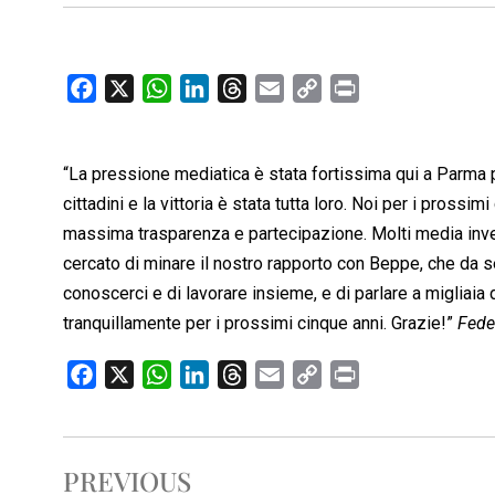
F
X
W
L
T
E
C
P
a
h
i
h
m
o
r
c
a
n
r
a
p
i
“La pressione mediatica è stata fortissima qui a Parma pe
e
t
k
e
i
y
n
b
s
e
a
l
L
t
cittadini e la vittoria è stata tutta loro. Noi per i pross
o
A
d
d
i
massima trasparenza e partecipazione. Molti media invec
o
p
I
s
n
cercato di minare il nostro rapporto con Beppe, che da se
k
p
n
k
conoscerci e di lavorare insieme, e di parlare a migliaia d
tranquillamente per i prossimi cinque anni. Grazie!”
Fede
F
X
W
L
T
E
C
P
a
h
i
h
m
o
r
c
a
n
r
a
p
i
e
t
k
e
i
y
n
PREVIOUS
b
s
e
a
l
L
t