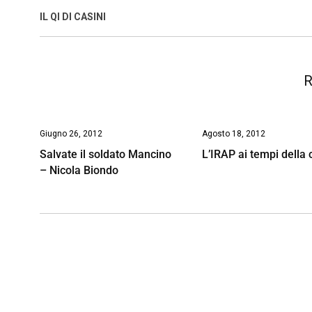
o
A
d
d
i
IL QI DI CASINI
o
p
I
s
n
k
p
n
k
R
Giugno 26, 2012
Agosto 18, 2012
Salvate il soldato Mancino
L’IRAP ai tempi della c
– Nicola Biondo