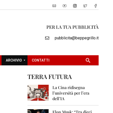
PER LA TUA PUBBLICITÀ
pubblicita@beppegrillo.it
ARCHIVIO
CONTATTI
TERRA FUTURA
2
0
La Cina ridisegna
0
l’università per l’era
5
dell’IA
2
0
Elon Musk: “Tra dieci