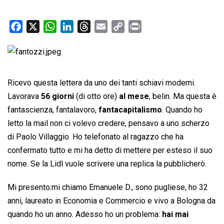
F
X
W
L
T
E
C
P
a
h
i
h
m
o
r
c
a
n
r
a
p
i
e
t
k
e
i
y
n
b
s
e
a
l
L
t
Ricevo questa lettera da uno dei tanti schiavi moderni.
o
A
d
d
i
Lavorava
56 giorni
(di otto ore)
al mese
, belin. Ma questa è
o
p
I
s
n
fantascienza, fantalavoro,
fantacapitalismo
. Quando ho
k
p
n
k
letto la mail non ci volevo credere, pensavo a uno scherzo
di Paolo Villaggio. Ho telefonato al ragazzo che ha
confermato tutto e mi ha detto di mettere per esteso il suo
nome. Se la Lidl vuole scrivere una replica la pubblicherò.
Mi presento:mi chiamo Emanuele D., sono pugliese, ho 32
anni, laureato in Economia e Commercio e vivo a Bologna da
quando ho un anno. Adesso ho un problema:
hai mai