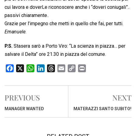
cui lavora e doverLe riconoscere anche i “doveri coniugali”..
passivi chiaramente..
Grazie per l’impegno che metti in quello che fai, per tutti.
Emanuele
.
P.S.
Stasera sarò a Porto Viro: “La scienza in piazza… per
salvare il Delta” ore 21.30 in piazza del comune.
F
X
W
L
T
E
C
P
a
h
i
h
m
o
r
c
a
n
r
a
p
i
e
t
k
e
i
y
n
PREVIOUS
NEXT
b
s
e
a
l
L
t
o
A
d
d
i
MANAGER WANTED
MATERAZZI SANTO SUBITO!
o
p
I
s
n
k
p
n
k