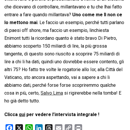
che dicevano di controllare, millantavano e tu che lhai fatto
entrare a fare quando millantava?
Uno come me lì non ce
lo mettono mai
. Le faccio un esempio, perché tutti parlano
di paesi off shore, ma faccio un esempio, linchiesta
Enimont tutti la ricordano quanto è stato bravo Di Pietro,
abbiamo scoperto 150 miliardi di lire, la più grossa
tangente, di questo sono riuscito a scoprire 75 miliardi di
lire a chi li ha dati, quindi uno dovrebbe essere contento, gli
altri 75? Ho fatto tre volte le rogatorie allo Ior, alla Città del
Vaticano, sto ancora aspettando, vai a sapere a chi li
abbiamo dati, perché forse forse scopriremmo qualche
cosa in più, certo,
Salvo Lima
si rigirerebbe nella tomba! E
ho già detto tutto.
Clicca
qui
per vedere l’intervista integrale !
F
X
W
L
T
E
C
P