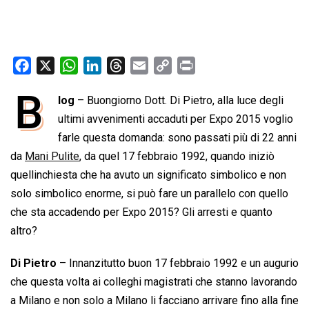
F
X
W
L
T
E
C
P
a
h
i
h
m
o
r
B
log
– Buongiorno Dott. Di Pietro, alla luce degli
c
a
n
r
a
p
i
e
ultimi avvenimenti accaduti per Expo 2015 voglio
t
k
e
i
y
n
b
s
e
a
l
L
t
farle questa domanda: sono passati più di 22 anni
o
A
d
d
i
da
Mani Pulite
, da quel 17 febbraio 1992, quando iniziò
o
p
I
s
n
quellinchiesta che ha avuto un significato simbolico e non
k
p
n
k
solo simbolico enorme, si può fare un parallelo con quello
che sta accadendo per Expo 2015? Gli arresti e quanto
altro?
Di Pietro
– Innanzitutto buon 17 febbraio 1992 e un augurio
che questa volta ai colleghi magistrati che stanno lavorando
a Milano e non solo a Milano li facciano arrivare fino alla fine