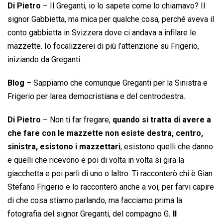
Di Pietro
– Il Greganti, io lo sapete come lo chiamavo? Il
signor Gabbietta, ma mica per qualche cosa, perché aveva il
conto gabbietta in Svizzera dove ci andava a infilare le
mazzette. Io focalizzerei di più l’attenzione su Frigerio,
iniziando da Greganti.
Blog
– Sappiamo che comunque Greganti per la Sinistra e
Frigerio per larea democristiana e del centrodestra..
Di Pietro
– Non ti far fregare,
quando si tratta di avere a
che fare con le mazzette non esiste destra, centro,
sinistra, esistono i mazzettari
, esistono quelli che danno
e quelli che ricevono e poi di volta in volta si gira la
giacchetta e poi parli di uno o laltro. Ti racconterò chi è Gian
Stefano Frigerio e lo racconterò anche a voi, per farvi capire
di che cosa stiamo parlando, ma facciamo prima la
fotografia del signor Greganti, del compagno G
. Il