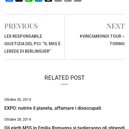
a
h
i
h
m
o
r
c
a
n
r
a
p
i
e
t
k
e
i
y
n
PREVIOUS
NEXT
b
s
e
a
l
L
t
o
A
d
d
i
LEX RESPONSABILE
#VINCIAMONOI TOUR –
o
p
I
s
n
GIUSTIZIA DEL PCI: “IL M5S È
TORINO
k
p
n
k
LEREDE DI BERLINGUER”
RELATED POST
Ottobre 30, 2014
EXPO: nutrire il pianeta, affamare i disoccupati
Ottobre 28, 2014
Gli eletti M5S in Emilia Romagna si taglieranno gli stipendi