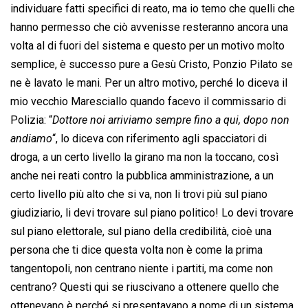
individuare fatti specifici di reato, ma io temo che quelli che
hanno permesso che ciò avvenisse resteranno ancora una
volta al di fuori del sistema e questo per un motivo molto
semplice, è successo pure a Gesù Cristo, Ponzio Pilato se
ne è lavato le mani. Per un altro motivo, perché lo diceva il
mio vecchio Maresciallo quando facevo il commissario di
Polizia: “
Dottore noi arriviamo sempre fino a qui, dopo non
andiamo
“, lo diceva con riferimento agli spacciatori di
droga, a un certo livello la girano ma non la toccano, così
anche nei reati contro la pubblica amministrazione, a un
certo livello più alto che si va, non li trovi più sul piano
giudiziario, li devi trovare sul piano politico! Lo devi trovare
sul piano elettorale, sul piano della credibilità, cioè una
persona che ti dice questa volta non è come la prima
tangentopoli, non centrano niente i partiti, ma come non
centrano? Questi qui se riuscivano a ottenere quello che
ottenevano è perché si presentavano a nome di un sistema