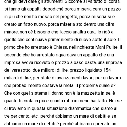
che gli devi dare gli strumenti. Siccome si va tutto di corsa,
si fanno gli appalti, dopodiché porca miseria cera un pezzo
in più che non ho messo nel progetto, porca miseria si è
creato un fatto nuovo, porca miseria sto dentro una cifra
minore, non cè bisogno che faccio unaltra gara, lo ridò a
quello che continuava prima: niente di nuovo sotto il sole. Il
primo che ho arrestato è
Chiesa
, nellinchiesta Mani Pulite, il
secondo che ho arrestato riguardava un appalto che una
impresa aveva ricevuto e prezzo a base dasta, una impresa
del varesotto, due miliardi di lire, prezzo liquidato 154
miliardi di lire, per state di avanzamenti lavori, per un lavoro
che probabilmente costava la metà. Il problema quale è?
Che con quel sistema il danno non è la mazzetta in se, è
quanto ti costa in più e quanta roba in meno hai fatto. Noi se
ci troviamo in questa situazione drammatica che siamo al
tre per cento, etc., perché abbiamo un mare di debiti e se
abbiamo un mare di debiti è perché abbiamo sprecato un