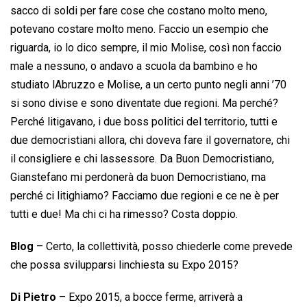
sacco di soldi per fare cose che costano molto meno,
potevano costare molto meno. Faccio un esempio che
riguarda, io lo dico sempre, il mio Molise, così non faccio
male a nessuno, o andavo a scuola da bambino e ho
studiato lAbruzzo e Molise, a un certo punto negli anni ’70
si sono divise e sono diventate due regioni. Ma perché?
Perché litigavano, i due boss politici del territorio, tutti e
due democristiani allora, chi doveva fare il governatore, chi
il consigliere e chi lassessore. Da Buon Democristiano,
Gianstefano mi perdonerà da buon Democristiano, ma
perché ci litighiamo? Facciamo due regioni e ce ne è per
tutti e due! Ma chi ci ha rimesso? Costa doppio.
Blog
– Certo, la collettività, posso chiederle come prevede
che possa svilupparsi linchiesta su Expo 2015?
Di Pietro
– Expo 2015, a bocce ferme, arriverà a