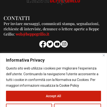
CONTATTI
Per inviare messaggi, comunicati stampa, segnalazioni,
richieste di interviste, denunce o lettere aperte a Beppe
Grillo:
web@beppegrillo.it
PUBBLICITA'
Informativa Privacy
Per la tua pubblicità su questo Blog:
Questo sito web utilizza i cookies per migliorare l'esperienza
pubblicita@beppegrillo.it
dell'utente. Continuando la navigazione l'utente acconsente a
tutti i cookie in conformità con la Normativa sui Cookies. Per
HOMEPAGE
COOKIE POLICY
PRIVACY POLICY
CONTATTI
maggiori informazioni visualizza la
Cookie Policy
Accept All
© Copyright 2026 - Il Blog di Beppe Grillo. All Rights Reserved - Powered by
happygrafic.com