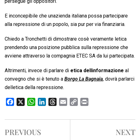
persegue gli oppositori.
E inconcepibile che unazienda italiana possa partecipare
alla repressione di un popolo, sia pur per via finanziaria.
Chiedo a Tronchetti di dimostrare cosè veramente letica
prendendo una posizione pubblica sulla repressione che
avviene attraverso la compagnia ETEC SA da lui partecipata.
Altrimenti, invece di parlare di
etica dellinformazione
al
convegno che si è tenuto a
Borgo La Bagnaia
, dovrà parlarci
delletica della repressione.
F
X
W
L
T
E
C
P
a
h
i
h
m
o
r
c
a
n
r
a
p
i
e
t
k
e
i
y
n
PREVIOUS
NEXT
b
s
e
a
l
L
t