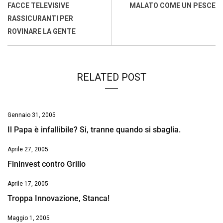
o
A
d
d
i
FACCE TELEVISIVE
MALATO COME UN PESCE
o
p
I
s
n
RASSICURANTI PER
k
p
n
k
ROVINARE LA GENTE
RELATED POST
Gennaio 31, 2005
Il Papa è infallibile? Si, tranne quando si sbaglia.
Aprile 27, 2005
Fininvest contro Grillo
Aprile 17, 2005
Troppa Innovazione, Stanca!
Maggio 1, 2005