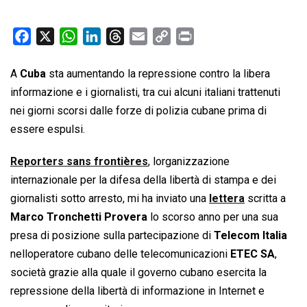
F
X
W
L
T
E
C
P
a
h
i
h
m
o
r
c
a
n
r
a
p
i
A
Cuba
sta aumentando la repressione contro la libera
e
t
k
e
i
y
n
informazione e i giornalisti, tra cui alcuni italiani trattenuti
b
s
e
a
l
L
t
nei giorni scorsi dalle forze di polizia cubane prima di
o
A
d
d
i
essere espulsi.
o
p
I
s
n
k
p
n
k
Reporters sans frontières
, lorganizzazione
internazionale per la difesa della libertà di stampa e dei
giornalisti sotto arresto, mi ha inviato una
lettera
scritta a
Marco Tronchetti Provera
lo scorso anno per una sua
presa di posizione sulla partecipazione di
Telecom Italia
nelloperatore cubano delle telecomunicazioni
ETEC SA
,
società grazie alla quale il governo cubano esercita la
repressione della libertà di informazione in Internet e