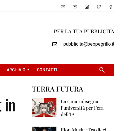
PER LA TUA PUBBLICITÀ
pubblicita@beppegrillo.it
ARCHIVIO
CONTATTI
TERRA FUTURA
2
 in
0
La Cina ridisegna
0
l’università per l’era
5
dell’IA
2
0
Elon Musk: “Tra dieci