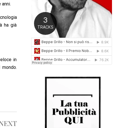
 anni.
0
1
6
ecnologia
à ha già
veloce in
il mondo.
NEXT