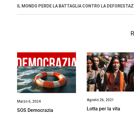
o
p
I
s
n
IL MONDO PERDE LA BATTAGLIA CONTRO LA DEFORESTAZ
k
p
n
k
R
Agosto 26, 2021
Marzo 6, 2024
Lotta per la vita
SOS Democrazia