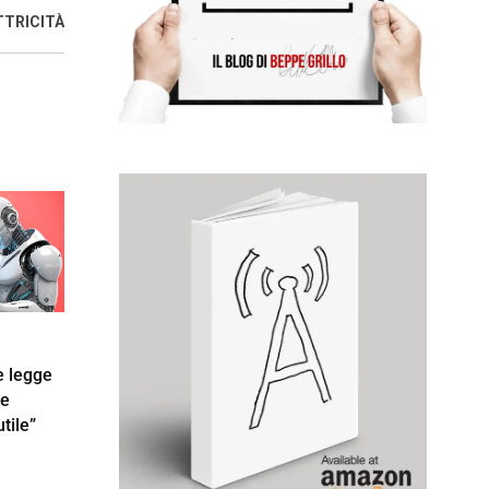
TTRICITÀ
e legge
be
tile”