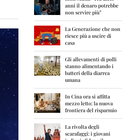
0
anni il denaro potrebbe
6
non servire più”
2
0
La Generazione che non
0
7
riesce più a uscire di
casa
2
0
0
Gli allevamenti di polli
8
stanno alimentando i
batteri della diarrea
2
umana
0
0
9
In Cina ora si affitta
mezzo letto: la nuova
2
frontiera del risparmio
0
1
0
La rivolta degli
scarafaggi: i giovani
2