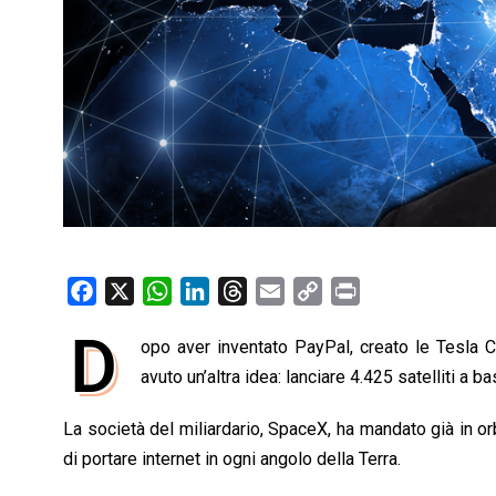
F
X
W
L
T
E
C
P
a
h
i
h
m
o
r
D
opo aver inventato PayPal, creato le Tesla C
c
a
n
r
a
p
i
e
avuto un’altra idea: lanciare 4.425 satelliti a b
t
k
e
i
y
n
b
s
e
a
l
L
t
La società del miliardario, SpaceX, ha mandato già in orbi
o
A
d
d
i
di portare internet in ogni angolo della Terra.
o
p
I
s
n
k
p
n
k