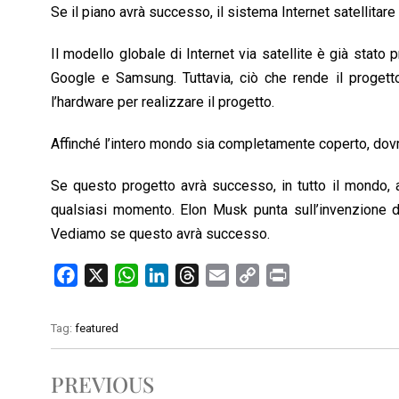
Se il piano avrà successo, il sistema Internet satellitar
Il modello globale di Internet via satellite è già stato 
Google e Samsung. Tuttavia, ciò che rende il progett
l’hardware per realizzare il progetto.
Affinché l’intero mondo sia completamente coperto, dovreb
Se questo progetto avrà successo, in tutto il mondo, 
qualsiasi momento. Elon Musk punta sull’invenzione di
Vediamo se questo avrà successo.
F
X
W
L
T
E
C
P
a
h
i
h
m
o
r
c
a
n
r
a
p
i
Tag:
featured
e
t
k
e
i
y
n
b
s
e
a
l
L
t
PREVIOUS
o
A
d
d
i