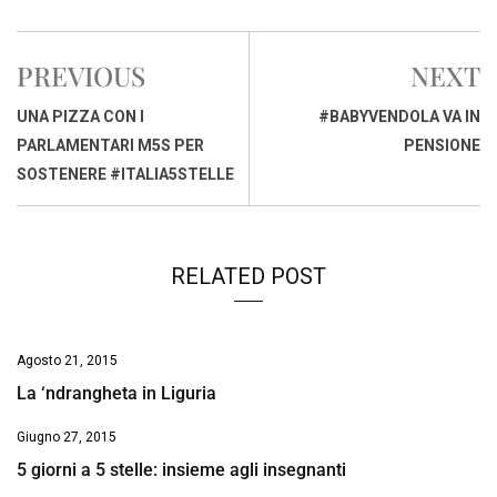
c
a
n
r
a
p
i
e
t
k
e
i
y
n
PREVIOUS
NEXT
b
s
e
a
l
L
t
o
A
d
d
i
UNA PIZZA CON I
#BABYVENDOLA VA IN
o
p
I
s
n
PARLAMENTARI M5S PER
PENSIONE
k
p
n
k
SOSTENERE #ITALIA5STELLE
RELATED POST
Agosto 21, 2015
La ‘ndrangheta in Liguria
Giugno 27, 2015
5 giorni a 5 stelle: insieme agli insegnanti