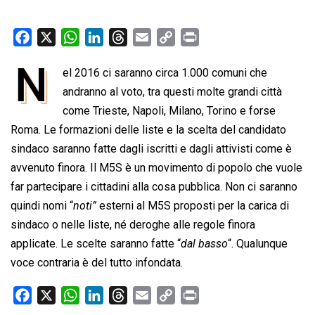
F
X
W
L
T
E
C
P
a
h
i
h
m
o
r
N
el 2016 ci saranno circa 1.000 comuni che
c
a
n
r
a
p
i
e
andranno al voto, tra questi molte grandi città
t
k
e
i
y
n
b
s
e
a
l
L
t
come Trieste, Napoli, Milano, Torino e forse
o
A
d
d
i
Roma. Le formazioni delle liste e la scelta del candidato
o
p
I
s
n
sindaco saranno fatte dagli iscritti e dagli attivisti come è
k
p
n
k
avvenuto finora. Il M5S è un movimento di popolo che vuole
far partecipare i cittadini alla cosa pubblica. Non ci saranno
quindi nomi “
noti”
esterni al M5S proposti per la carica di
sindaco o nelle liste, né deroghe alle regole finora
applicate. Le scelte saranno fatte “
dal basso
“. Qualunque
voce contraria è del tutto infondata.
F
X
W
L
T
E
C
P
a
h
i
h
m
o
r