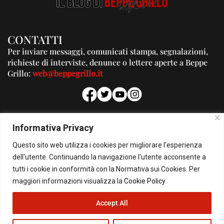
CONTATTI
Per inviare messaggi, comunicati stampa, segnalazioni,
richieste di interviste, denunce o lettere aperte a Beppe
Grillo:
web@beppegrillo.it
PUBBLICITA'
Informativa Privacy
Per la tua pubblicità su questo Blog:
Questo sito web utilizza i cookies per migliorare l'esperienza
pubblicita@beppegrillo.it
dell'utente. Continuando la navigazione l'utente acconsente a
tutti i cookie in conformità con la Normativa sui Cookies. Per
HOMEPAGE
COOKIE POLICY
PRIVACY POLICY
CONTATTI
maggiori informazioni visualizza la
Cookie Policy
Accept All
© Copyright 2026 - Il Blog di Beppe Grillo. All Rights Reserved - Powered by
happygrafic.com