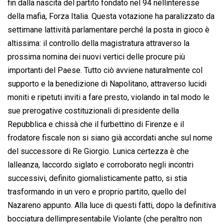
fin dalla nascita del partito fondato nel 94 nellinteresse
della mafia, Forza Italia. Questa votazione ha paralizzato da
settimane lattività parlamentare perché la posta in gioco è
altissima: il controllo della magistratura attraverso la
prossima nomina dei nuovi vertici delle procure più
importanti del Paese. Tutto ciò avviene naturalmente col
supporto e la benedizione di Napolitano, attraverso lucidi
moniti e ripetuti inviti a fare presto, violando in tal modo le
sue prerogative costituzionali di presidente della
Repubblica e chissà che il furbettino di Firenze e il
frodatore fiscale non si siano già accordati anche sul nome
del successore di Re Giorgio. Lunica certezza è che
lalleanza, laccordo siglato e corroborato negli incontri
successivi, definito giornalisticamente patto, si stia
trasformando in un vero e proprio partito, quello del
Nazareno appunto. Alla luce di questi fatti, dopo la definitiva
bocciatura dellimpresentabile Violante (che peraltro non