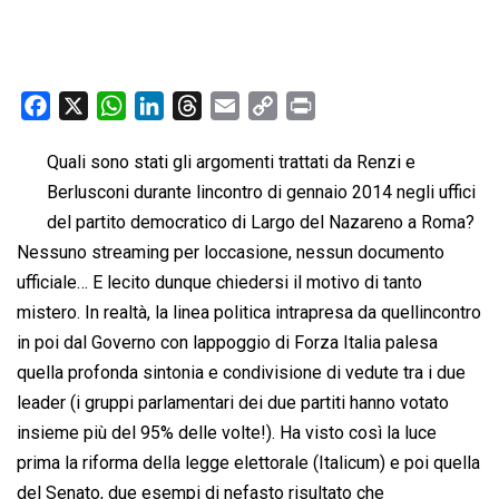
F
X
W
L
T
E
C
P
a
h
i
h
m
o
r
Quali sono stati gli argomenti trattati da Renzi e
c
a
n
r
a
p
i
Berlusconi durante lincontro di gennaio 2014 negli uffici
e
t
k
e
i
y
n
b
s
e
a
l
L
t
del partito democratico di Largo del Nazareno a Roma?
o
A
d
d
i
Nessuno streaming per loccasione, nessun documento
o
p
I
s
n
ufficiale… E lecito dunque chiedersi il motivo di tanto
k
p
n
k
mistero. In realtà, la linea politica intrapresa da quellincontro
in poi dal Governo con lappoggio di Forza Italia palesa
quella profonda sintonia e condivisione di vedute tra i due
leader (i gruppi parlamentari dei due partiti hanno votato
insieme più del 95% delle volte!). Ha visto così la luce
prima la riforma della legge elettorale (Italicum) e poi quella
del Senato, due esempi di nefasto risultato che