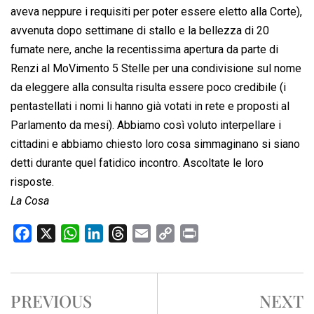
aveva neppure i requisiti per poter essere eletto alla Corte),
avvenuta dopo settimane di stallo e la bellezza di 20
fumate nere, anche la recentissima apertura da parte di
Renzi al MoVimento 5 Stelle per una condivisione sul nome
da eleggere alla consulta risulta essere poco credibile (i
pentastellati i nomi li hanno già votati in rete e proposti al
Parlamento da mesi). Abbiamo così voluto interpellare i
cittadini e abbiamo chiesto loro cosa simmaginano si siano
detti durante quel fatidico incontro. Ascoltate le loro
risposte.
La Cosa
F
X
W
L
T
E
C
P
a
h
i
h
m
o
r
c
a
n
r
a
p
i
e
t
k
e
i
y
n
PREVIOUS
NEXT
b
s
e
a
l
L
t