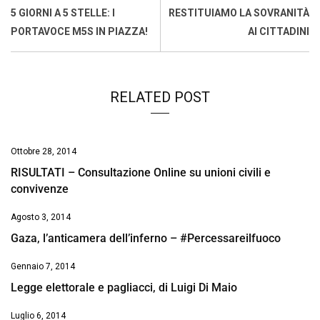
o
A
d
d
i
5 GIORNI A 5 STELLE: I
RESTITUIAMO LA SOVRANITÀ
o
p
I
s
n
PORTAVOCE M5S IN PIAZZA!
AI CITTADINI
k
p
n
k
RELATED POST
Ottobre 28, 2014
RISULTATI – Consultazione Online su unioni civili e
convivenze
Agosto 3, 2014
Gaza, l’anticamera dell’inferno – #Percessareilfuoco
Gennaio 7, 2014
Legge elettorale e pagliacci, di Luigi Di Maio
Luglio 6, 2014