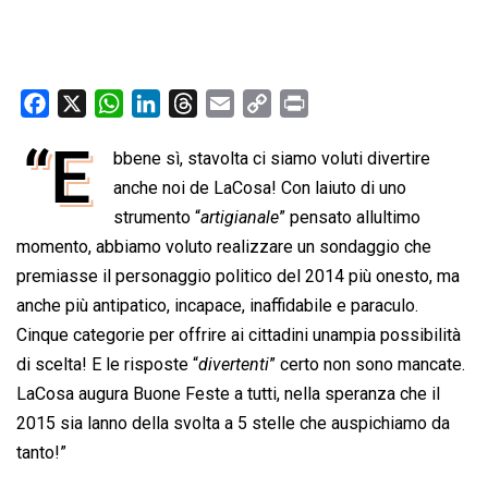
F
X
W
L
T
E
C
P
a
h
i
h
m
o
r
“E
bbene sì, stavolta ci siamo voluti divertire
c
a
n
r
a
p
i
e
anche noi de LaCosa! Con laiuto di uno
t
k
e
i
y
n
b
s
e
a
l
L
t
strumento “
artigianale
” pensato allultimo
o
A
d
d
i
momento, abbiamo voluto realizzare un sondaggio che
o
p
I
s
n
premiasse il personaggio politico del 2014 più onesto, ma
k
p
n
k
anche più antipatico, incapace, inaffidabile e paraculo.
Cinque categorie per offrire ai cittadini unampia possibilità
di scelta! E le risposte “
divertenti
” certo non sono mancate.
LaCosa augura Buone Feste a tutti, nella speranza che il
2015 sia lanno della svolta a 5 stelle che auspichiamo da
tanto!”