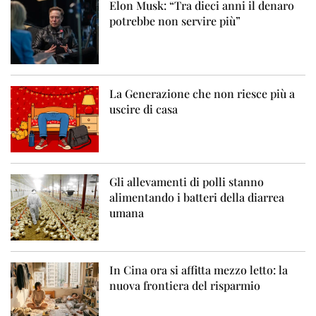
Elon Musk: “Tra dieci anni il denaro
potrebbe non servire più”
La Generazione che non riesce più a
uscire di casa
Gli allevamenti di polli stanno
alimentando i batteri della diarrea
umana
In Cina ora si affitta mezzo letto: la
nuova frontiera del risparmio