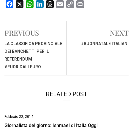
F
X
W
L
T
E
C
P
a
h
i
h
m
o
r
c
a
n
r
a
p
i
e
t
k
e
i
y
n
PREVIOUS
NEXT
b
s
e
a
l
L
t
o
A
d
d
i
LA CLASSIFICA PROVINCIALE
#BUONNATALE ITALIANI
o
p
I
s
n
DEI BANCHETTI PER IL
k
p
n
k
REFERENDUM
#FUORIDALLEURO
RELATED POST
Febbraio 22, 2014
Giornalista del giorno: Ishmael di Italia Oggi